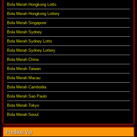
Bola Merah Hongkong Lotto
Bola Merah Hongkong Lottery
Bola Merah Singapore
Bola Merah Sydney
Bola Merah Sydney Lotto
Bola Merah Sydney Lottery
Bola Merah China
Bola Merah Taiwan
Bola Merah Macau
Bola Merah Cambodia
Bola Merah Sao Paulo
Bola Merah Tokyo
Bola Merah Seoul
Prediksi Vip