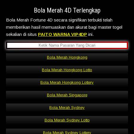
Bola Merah 4D Terlengkap
Bola Merah Fortune 4D secara signifikan terbukti telah
memberikan hasil memuaskan dan akurat bagi master togel
sekalian di situs
PAITO WARNA VIP4DP
ini.
Bola Merah Hongkong
Bola Merah Hongkong Lotto
Bola Merah Hongkong Lottery
Bola Merah Singapore
Bola Merah Sydney
Bola Merah Sydney Lotto
Bola Merah Sydney Lottery