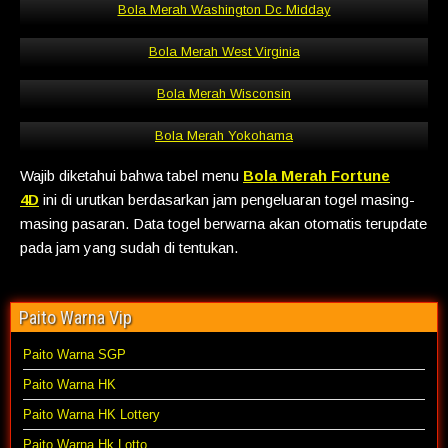
Bola Merah Washington Dc Midday
Bola Merah West Virginia
Bola Merah Wisconsin
Bola Merah Yokohama
Wajib diketahui bahwa tabel menu
Bola Merah Fortune
4D
ini di urutkan berdasarkan jam pengeluaran togel masing-
masing pasaran. Data togel berwarna akan otomatis terupdate
pada jam yang sudah di tentukan.
Paito Warna Vip
Paito Warna SGP
Paito Warna HK
Paito Warna HK Lottery
Paito Warna Hk Lotto