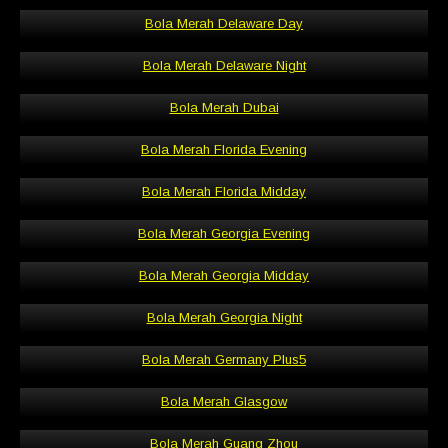
Bola Merah Delaware Day
Bola Merah Delaware Night
Bola Merah Dubai
Bola Merah Florida Evening
Bola Merah Florida Midday
Bola Merah Georgia Evening
Bola Merah Georgia Midday
Bola Merah Georgia Night
Bola Merah Germany Plus5
Bola Merah Glasgow
Bola Merah Guang Zhou