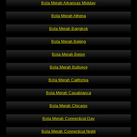
Bola Merah Arkansas Midday
Bola Merah Athena
Bola Merah Bangkok
Bola Merah Beijing
Bola Merah Berpn
Bola Merah Bullseye
Bola Merah California
Bola Merah Casablanca
Bola Merah Chicago
Bola Merah Connecticut Day
Bola Merah Connecticut Night