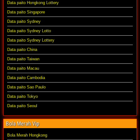
Data paito Hongkong Lottery
Data paito Singapore
Data paito Sydney
Data paito Sydney Lotto
Data paito Sydney Lottery
Data paito China
Data paito Taiwan
Data paito Macau
Data paito Cambodia
Data paito Sao Paulo
Data paito Tokyo
Data paito Seoul
Bola Merah Vip
Bola Merah Hongkong