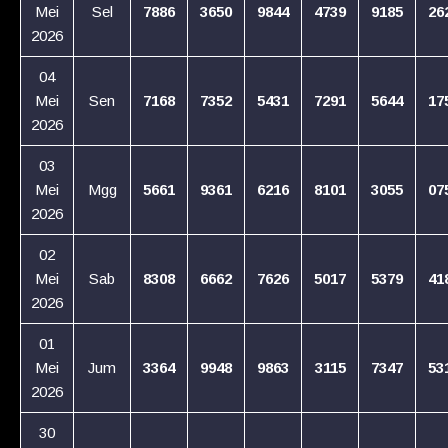
Mei
Sel
7886
3650
9844
4739
9185
26
2026
04
Mei
Sen
7168
7352
5431
7291
5644
17
2026
03
Mei
Mgg
5661
9361
6216
8101
3055
07
2026
02
Mei
Sab
8308
6662
7626
5017
5379
41
2026
01
Mei
Jum
3364
9948
9863
3115
7347
53
2026
30