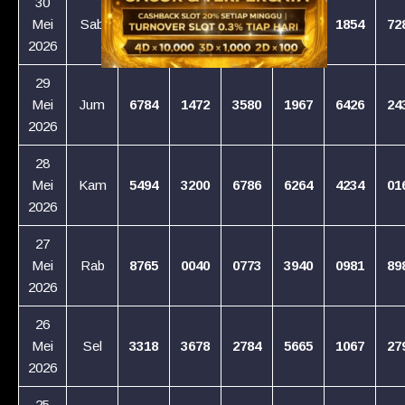
30
Mei
Sab
2642
2637
4727
3561
1854
72
2026
29
Mei
Jum
6784
1472
3580
1967
6426
24
2026
28
Mei
Kam
5494
3200
6786
6264
4234
01
2026
27
Mei
Rab
8765
0040
0773
3940
0981
89
2026
26
Mei
Sel
3318
3678
2784
5665
1067
27
2026
25