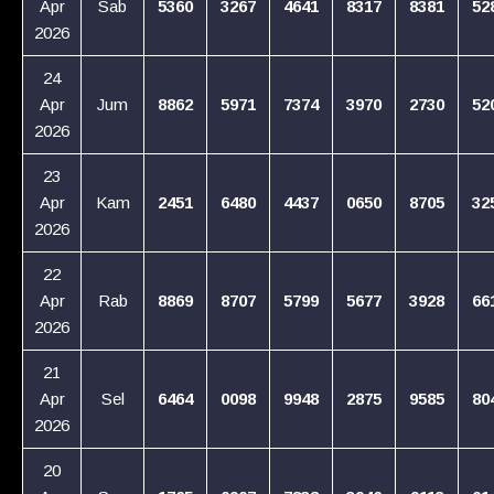
Apr
Sab
5360
3267
4641
8317
8381
52
2026
24
Apr
Jum
8862
5971
7374
3970
2730
52
2026
23
Apr
Kam
2451
6480
4437
0650
8705
32
2026
22
Apr
Rab
8869
8707
5799
5677
3928
66
2026
21
Apr
Sel
6464
0098
9948
2875
9585
80
2026
20