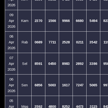
2026
09
Apr
Kam
2370
1566
9966
6680
5494
82
2026
08
Apr
Rab
0689
7711
2528
0211
3542
11
2026
07
Apr
Sel
8591
0450
8983
2892
3386
95
2026
06
Apr
Sen
6856
5003
1617
7247
5065
99
2026
05
Apr
Mgg
3592
4800
8252
4473
3115
84