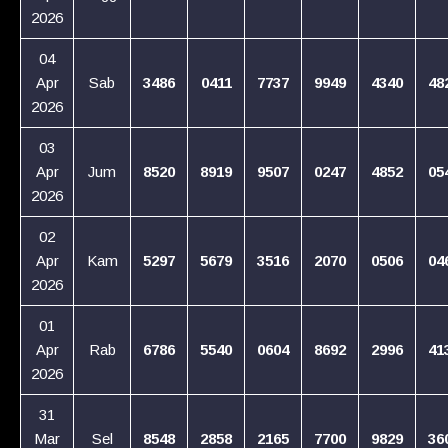
2026
04
Apr
Sab
3486
0411
7737
9949
4340
48
2026
03
Apr
Jum
8520
8919
9507
0247
4852
05
2026
02
Apr
Kam
5297
5679
3516
2070
0506
04
2026
01
Apr
Rab
6786
5540
0604
8692
2996
41
2026
31
Mar
Sel
8548
2858
2165
7700
9829
36