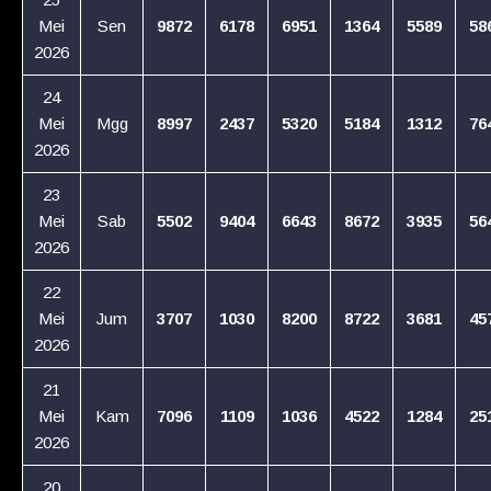
Mei
Sen
9872
6178
6951
1364
5589
58
2026
24
Mei
Mgg
8997
2437
5320
5184
1312
76
2026
23
Mei
Sab
5502
9404
6643
8672
3935
56
2026
22
Mei
Jum
3707
1030
8200
8722
3681
45
2026
21
Mei
Kam
7096
1109
1036
4522
1284
25
2026
20