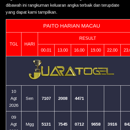
dibawah ini rangkuman keluaran angka terbaik dan terupdate
yang dapat kami tampilkan.
PAITO HARIAN MACAU
RESULT
TGL
HARI
00.01
13.00
16.00
19.00
22.00
23.
10
Agt
Sen
7107
2008
4471
2026
09
Agt
Mgg
5131
7545
0712
9658
3916
84