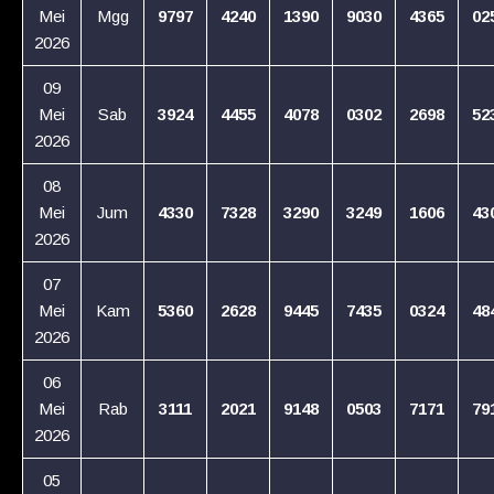
Mei
Mgg
9797
4240
1390
9030
4365
02
2026
09
Mei
Sab
3924
4455
4078
0302
2698
52
2026
08
Mei
Jum
4330
7328
3290
3249
1606
43
2026
07
Mei
Kam
5360
2628
9445
7435
0324
48
2026
06
Mei
Rab
3111
2021
9148
0503
7171
79
2026
05