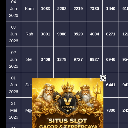
04
Jun
Kam
1083
2202
2219
7380
1440
61
2026
03
Jun
Rab
3801
9888
8529
4084
8271
12
2026
02
Jun
Sel
3409
1378
9727
8927
6946
95
2026
01
Jun
Sen
7231
2036
6657
6339
6441
94
2026
31
Mei
Mgg
4192
4807
8354
3940
7800
24
2026