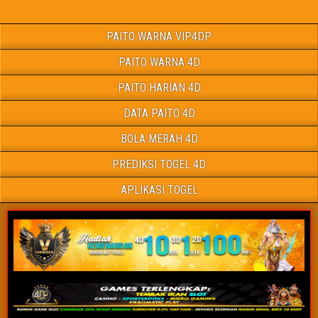
PAITO WARNA VIP4DP
PAITO WARNA 4D
PAITO HARIAN 4D
DATA PAITO 4D
BOLA MERAH 4D
PREDIKSI TOGEL 4D
APLIKASI TOGEL