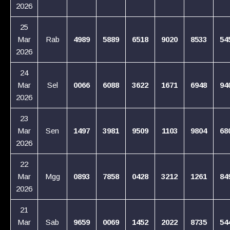
2026
25
Mar
Rab
4989
5889
6518
9020
8533
54
2026
24
Mar
Sel
0066
6088
3622
1671
6948
94
2026
23
Mar
Sen
1497
3981
9509
1103
9804
68
2026
22
Mar
Mgg
0893
7858
0428
3212
1261
84
2026
21
Mar
Sab
9659
0069
1452
2022
8735
54