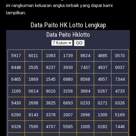
ini rangkuman keluaran angka terbaik yang dapat kami
tampilkan.
Data Paito HK Lotto Lengkap
Data Paito Hklotto
GO
5917
6011
1083
1739
8824
4885
0570
8448
2535
9237
3930
7437
4937
0037
6465
1869
1545
6880
8568
4957
7344
1165
0614
9010
3156
3684
0267
4733
9430
2698
3825
6693
0233
0271
0326
6290
8143
3378
2007
2696
1305
5169
9328
7595
4707
5565
1005
0282
7446