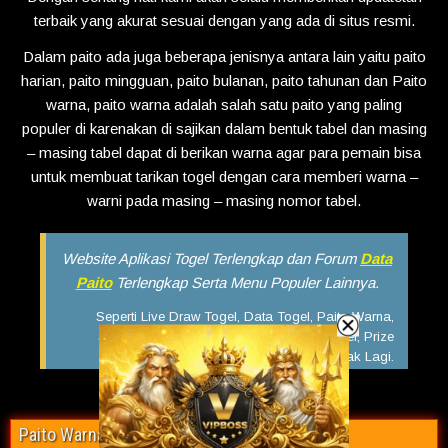
terbaik yang akurat sesuai dengan yang ada di situs resmi.
Dalam paito ada juga beberapa jenisnya antara lain yaitu paito
harian, paito mingguan, paito bulanan, paito tahunan dan Paito
warna, paito warna adalah salah satu paito yang paling
populer di karenakan di sajikan dalam bentuk tabel dan masing
– masing tabel dapat di berikan warna agar para pemain bisa
untuk membuat tarikan togel dengan cara memberi warna –
warni pada masing – masing nomor tabel.
Website Aplikasi Togel Terlengkap dan Forum
Data
Paito
Terlengkap Serta Menu Populer Lainnya.
Seperti Live Draw Togel, Data Togel, Paito Warna,
Statistik Togel, Result Togel, Keluaran Togel, Prize
Togel, Rumus Togel & Masih Banyak Lagi.
Paito Warna Vip