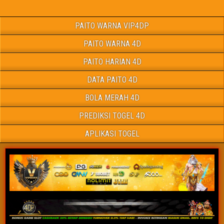
PAITO WARNA VIP4DP
PAITO WARNA 4D
PAITO HARIAN 4D
DATA PAITO 4D
BOLA MERAH 4D
PREDIKSI TOGEL 4D
APLIKASI TOGEL