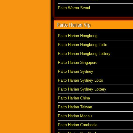
Paito Warna Seoul
Paito Harian Vip
Paito Harian Hongkong
Paito Harian Hongkong Lotto
Paito Harian Hongkong Lottery
Paito Harian Singapore
Paito Harian Sydney
Paito Harian Sydney Lotto
Paito Harian Sydney Lottery
Paito Harian China
Paito Harian Taiwan
Paito Harian Macau
Paito Harian Cambodia