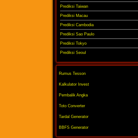
Prediksi Taiwan
Prediksi Macau
Prediksi Cambodia
Prediksi Sao Paulo
Prediksi Tokyo
Prediksi Seoul
Rumus Tesson
Kalkulator Invest
Pembalik Angka
Toto Converter
Tardal Generator
BBFS Generator