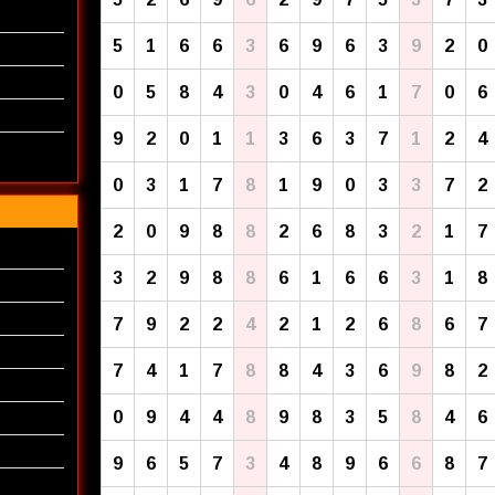
5
1
6
6
3
6
9
6
3
9
2
0
0
5
8
4
3
0
4
6
1
7
0
6
9
2
0
1
1
3
6
3
7
1
2
4
0
3
1
7
8
1
9
0
3
3
7
2
2
0
9
8
8
2
6
8
3
2
1
7
3
2
9
8
8
6
1
6
6
3
1
8
7
9
2
2
4
2
1
2
6
8
6
7
7
4
1
7
8
8
4
3
6
9
8
2
0
9
4
4
8
9
8
3
5
8
4
6
9
6
5
7
3
4
8
9
6
6
8
7