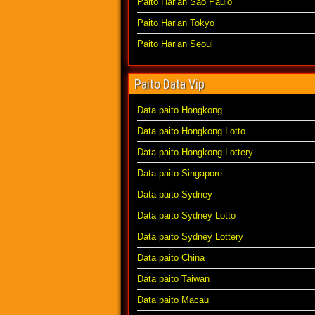
Paito Harian Sao Paulo
Paito Harian Tokyo
Paito Harian Seoul
Paito Data Vip
Data paito Hongkong
Data paito Hongkong Lotto
Data paito Hongkong Lottery
Data paito Singapore
Data paito Sydney
Data paito Sydney Lotto
Data paito Sydney Lottery
Data paito China
Data paito Taiwan
Data paito Macau