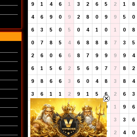
9
1
4
6
1
3
2
6
5
2
1
8
4
6
9
0
9
2
8
0
9
9
5
0
6
3
5
0
5
0
4
1
0
1
0
8
0
7
8
5
4
6
8
8
8
7
3
5
2
6
0
6
6
8
7
9
9
9
9
4
6
1
5
6
2
5
6
9
7
7
8
2
9
8
6
6
3
6
0
4
8
3
8
4
3
6
1
1
2
9
1
5
6
2
6
3
9
5
4
4
8
4
8
1
0
1
9
6
3
0
6
4
1
6
2
2
1
3
3
6
5
9
3
4
7
8
0
4
7
2
4
0