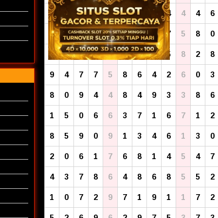
1
9
4
0
4
5
4
9
4
4
4
6
2
8
2
4
6
0
3
7
7
5
8
0
1
3
7
3
1
0
8
3
5
8
2
8
9
4
7
7
5
8
6
4
2
6
0
3
8
0
9
4
4
8
4
9
3
3
8
6
1
5
0
6
6
3
7
1
6
7
1
2
8
5
9
0
9
1
3
4
6
1
3
0
2
0
6
1
7
6
8
1
4
5
4
7
4
3
7
8
6
4
8
6
8
5
5
2
1
0
7
2
9
7
1
9
1
1
7
2
5
2
6
9
6
2
9
7
5
3
7
3