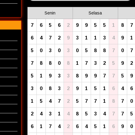
Senin
Selasa
7
6
5
6
2
9
9
5
5
1
8
7
6
4
7
2
9
3
1
1
3
4
9
1
5
0
3
0
3
0
5
8
8
7
0
7
7
8
8
0
8
1
7
3
2
5
9
2
5
1
9
3
3
8
9
9
7
7
5
9
3
0
8
3
2
9
1
5
1
6
4
6
1
5
4
7
2
5
7
7
1
8
7
0
2
4
3
1
4
8
5
3
4
7
7
5
6
1
7
4
2
6
4
5
1
6
9
0