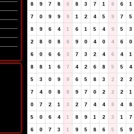
8
9
7
8
6
8
3
7
1
8
6
1
7
0
9
9
9
1
2
4
5
9
7
5
8
9
6
4
1
6
1
5
4
9
5
3
2
8
0
8
8
9
0
4
0
4
6
0
6
0
6
6
3
7
3
2
4
6
4
1
8
8
1
6
7
4
2
6
8
5
5
4
5
3
0
9
9
6
5
8
3
2
2
2
7
4
0
8
8
9
7
0
2
2
2
1
0
7
2
1
3
2
7
4
4
8
4
8
5
0
6
4
1
8
9
1
2
3
1
7
6
0
7
3
1
9
5
8
6
5
5
9