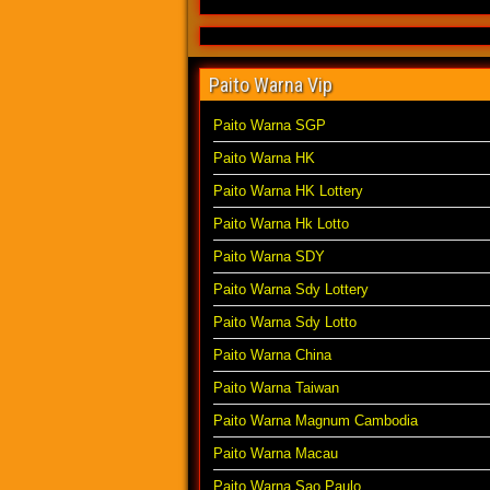
Paito Warna Vip
Paito Warna SGP
Paito Warna HK
Paito Warna HK Lottery
Paito Warna Hk Lotto
Paito Warna SDY
Paito Warna Sdy Lottery
Paito Warna Sdy Lotto
Paito Warna China
Paito Warna Taiwan
Paito Warna Magnum Cambodia
Paito Warna Macau
Paito Warna Sao Paulo