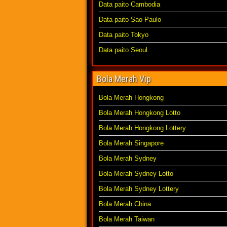
Data paito Cambodia
Data paito Sao Paulo
Data paito Tokyo
Data paito Seoul
Bola Merah Vip
Bola Merah Hongkong
Bola Merah Hongkong Lotto
Bola Merah Hongkong Lottery
Bola Merah Singapore
Bola Merah Sydney
Bola Merah Sydney Lotto
Bola Merah Sydney Lottery
Bola Merah China
Bola Merah Taiwan