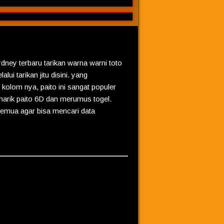
dney terbaru tarikan warna warni toto
ui tarikan jitu disini. yang
olom nya, paito ini sangat populer
menarik paito 6D dan merumus togel.
 semua agar bisa mencari data