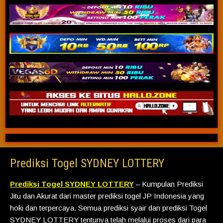
Prediksi Togel SYDNEY LOTTERY
Prediksi Togel SYDNEY LOTTERY
– Kumpulan Prediksi
Jitu dan Akurat dari master prediksi togel JP Indonesia yang
hoki dan terpercaya. Semua prediksi syair dan prediksi Togel
SYDNEY LOTTERY tentunya telah melalui proses dari para