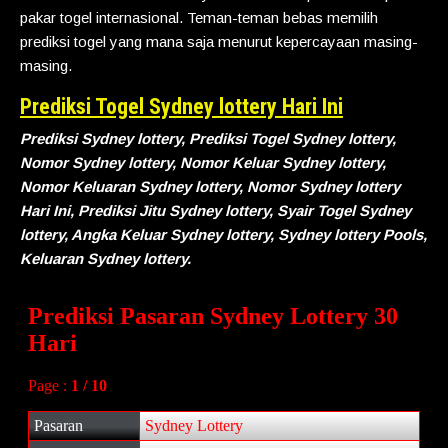
pakar togel internasional. Teman-teman bebas memilih
prediksi togel yang mana saja menurut kepercayaan masing-
masing.
Prediksi Togel Sydney lottery
Hari Ini
Prediksi Sydney lottery, Prediksi Togel Sydney lottery,
Nomor Sydney lottery, Nomor Keluar Sydney lottery,
Nomor Keluaran Sydney lottery, Nomor Sydney lottery
Hari Ini, Prediksi Jitu Sydney lottery, Syair Togel Sydney
lottery, Angka Keluar Sydney lottery, Sydney lottery Pools,
Keluaran Sydney lottery.