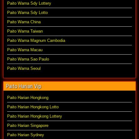
Paito Warna Sdy Lottery
Paito Warna Sdy Lotto
Paito Warna China
Paito Warna Taiwan
Paito Warna Magnum Cambodia
Paito Warna Macau
Paito Warna Sao Paulo
Paito Warna Seoul
Paito Harian Vip
Paito Harian Hongkong
Paito Harian Hongkong Lotto
Paito Harian Hongkong Lottery
Paito Harian Singapore
Paito Harian Sydney