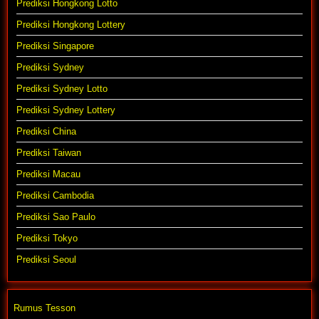
Prediksi Hongkong Lotto
Prediksi Hongkong Lottery
Prediksi Singapore
Prediksi Sydney
Prediksi Sydney Lotto
Prediksi Sydney Lottery
Prediksi China
Prediksi Taiwan
Prediksi Macau
Prediksi Cambodia
Prediksi Sao Paulo
Prediksi Tokyo
Prediksi Seoul
Rumus Tesson