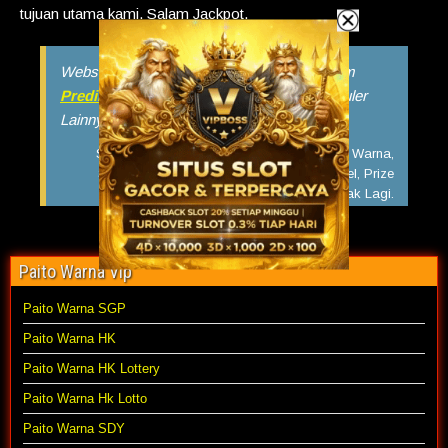
tujuan utama kami. Salam Jackpot.
Website Aplikasi Togel Terlengkap dan Forum
Prediksi Togel
Terlengkap Serta Menu Populer
Lainnya.
Seperti Live Draw Togel, Data Togel, Paito Warna,
Statistik Togel, Result Togel, Keluaran Togel, Prize
Togel, Rumus Togel & Masih Banyak Lagi.
Paito Warna Vip
Paito Warna SGP
Paito Warna HK
Paito Warna HK Lottery
Paito Warna Hk Lotto
Paito Warna SDY