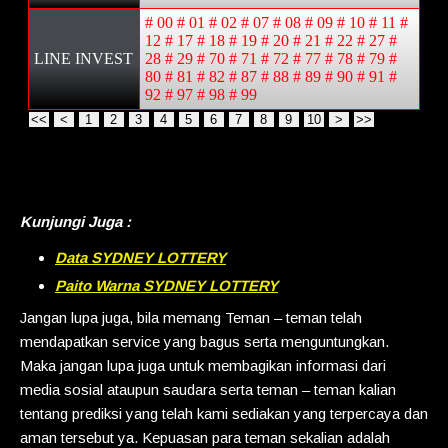
Kunjungi Juga :
Data SYDNEY LOTTERY
Paito Warna SYDNEY LOTTERY
Jangan lupa juga, bila memang Teman – teman telah
mendapatkan service yang bagus serta menguntungkan.
Maka jangan lupa juga untuk membagikan informasi dari
media sosial ataupun saudara serta teman – teman kalian
tentang prediksi yang telah kami sediakan yang terpercaya dan
aman tersebut ya. Kepuasan para teman sekalian adalah