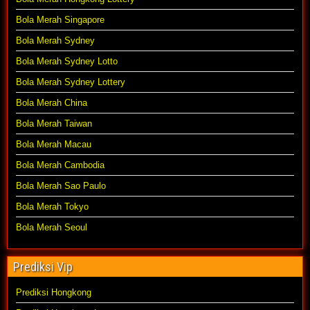
Bola Merah Singapore
Bola Merah Sydney
Bola Merah Sydney Lotto
Bola Merah Sydney Lottery
Bola Merah China
Bola Merah Taiwan
Bola Merah Macau
Bola Merah Cambodia
Bola Merah Sao Paulo
Bola Merah Tokyo
Bola Merah Seoul
Prediksi Vip
Prediksi Hongkong