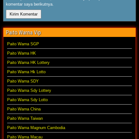
komentar saya berikutnya.
Paito Warna Vip
Paito Warna SGP
Paito Warna HK
Paito Warna HK Lottery
Paito Warna Hk Lotto
Paito Warna SDY
Paito Warna Sdy Lottery
Paito Warna Sdy Lotto
Paito Warna China
Paito Warna Taiwan
Paito Warna Magnum Cambodia
Paito Warna Macau