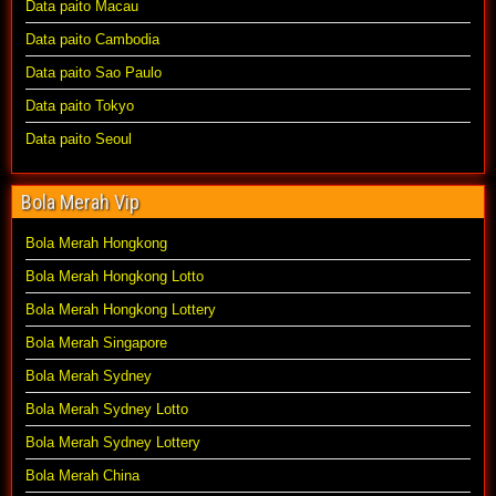
Data paito Macau
Data paito Cambodia
Data paito Sao Paulo
Data paito Tokyo
Data paito Seoul
Bola Merah Vip
Bola Merah Hongkong
Bola Merah Hongkong Lotto
Bola Merah Hongkong Lottery
Bola Merah Singapore
Bola Merah Sydney
Bola Merah Sydney Lotto
Bola Merah Sydney Lottery
Bola Merah China