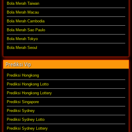
Bola Merah Taiwan
Bola Merah Macau
Bola Merah Cambodia
Bola Merah Sao Paulo
Bola Merah Tokyo
Bola Merah Seoul
Prediksi Vip
Prediksi Hongkong
Prediksi Hongkong Lotto
Prediksi Hongkong Lottery
Prediksi Singapore
Prediksi Sydney
Prediksi Sydney Lotto
Prediksi Sydney Lottery