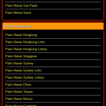
Paito Warna Sao Paulo
Paito Warna Seoul
Paito Harian Vip
Paito Harian Hongkong
Paito Harian Hongkong Lotto
Paito Harian Hongkong Lottery
Paito Harian Singapore
Paito Harian Sydney
Paito Harian Sydney Lotto
Paito Harian Sydney Lottery
Paito Harian China
Paito Harian Taiwan
Paito Harian Macau
Paito Harian Cambodia