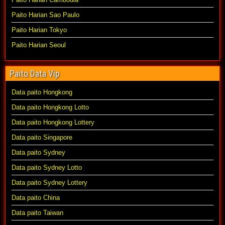
Paito Harian Sao Paulo
Paito Harian Tokyo
Paito Harian Seoul
Paito Data Vip
Data paito Hongkong
Data paito Hongkong Lotto
Data paito Hongkong Lottery
Data paito Singapore
Data paito Sydney
Data paito Sydney Lotto
Data paito Sydney Lottery
Data paito China
Data paito Taiwan