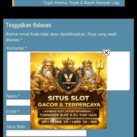
Togel, Rumus Togel & Masih Banyak Lagi.
Tinggalkan Balasan
Alamat email Anda tidak akan dipublikasikan.
Ruas yang wajib
ditandai
*
Komentar
*
Nama
*
Email
*
Situs Web