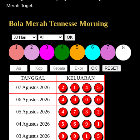
Merah Togel.