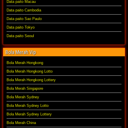
Data paito Macau
Data paito Cambodia
Data paito Sao Paulo
Data paito Tokyo
Data paito Seoul
Bola Merah Vip
Bola Merah Hongkong
Bola Merah Hongkong Lotto
Bola Merah Hongkong Lottery
Bola Merah Singapore
Bola Merah Sydney
Bola Merah Sydney Lotto
Bola Merah Sydney Lottery
Bola Merah China