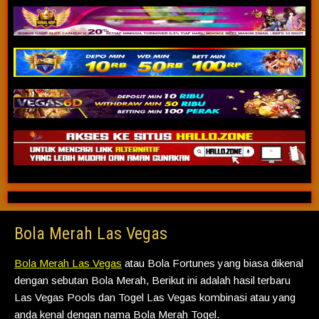
Bola Merah Las Vegas
Bola Merah Las Vegas
atau Bola Fortunes yang biasa dikenal
dengan sebutan Bola Merah, Berikut ini adalah hasil terbaru
Las Vegas Pools dan Togel Las Vegas kombinasi atau yang
anda kenal dengan nama Bola Merah Togel.