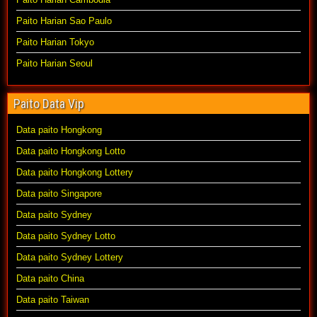
Paito Harian Sao Paulo
Paito Harian Tokyo
Paito Harian Seoul
Paito Data Vip
Data paito Hongkong
Data paito Hongkong Lotto
Data paito Hongkong Lottery
Data paito Singapore
Data paito Sydney
Data paito Sydney Lotto
Data paito Sydney Lottery
Data paito China
Data paito Taiwan