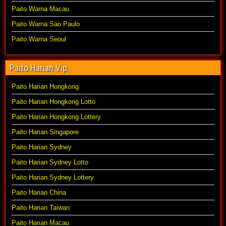
Paito Warna Macau
Paito Warna Sao Paulo
Paito Warna Seoul
Paito Harian Vip
Paito Harian Hongkong
Paito Harian Hongkong Lotto
Paito Harian Hongkong Lottery
Paito Harian Singapore
Paito Harian Sydney
Paito Harian Sydney Lotto
Paito Harian Sydney Lottery
Paito Harian China
Paito Harian Taiwan
Paito Harian Macau