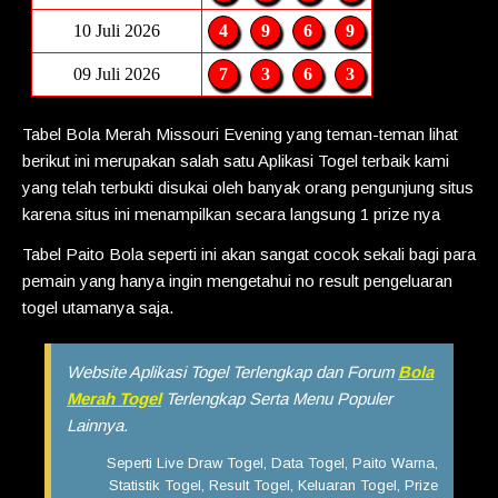
Tabel Bola Merah Missouri Evening yang teman-teman lihat
berikut ini merupakan salah satu Aplikasi Togel terbaik kami
yang telah terbukti disukai oleh banyak orang pengunjung situs
karena situs ini menampilkan secara langsung 1 prize nya
Tabel Paito Bola seperti ini akan sangat cocok sekali bagi para
pemain yang hanya ingin mengetahui no result pengeluaran
togel utamanya saja.
Website Aplikasi Togel Terlengkap dan Forum
Bola
Merah Togel
Terlengkap Serta Menu Populer
Lainnya.
Seperti Live Draw Togel, Data Togel, Paito Warna,
Statistik Togel, Result Togel, Keluaran Togel, Prize