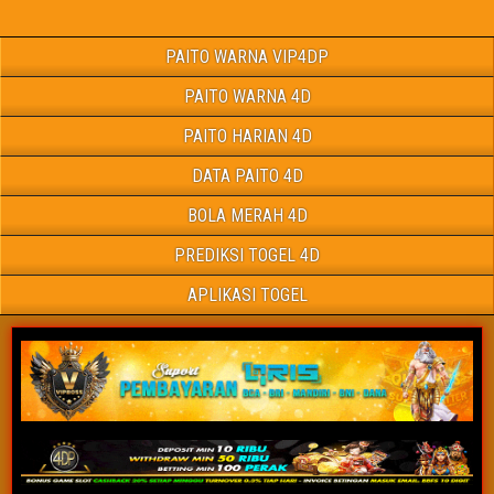
PAITO WARNA VIP4DP
PAITO WARNA 4D
PAITO HARIAN 4D
DATA PAITO 4D
BOLA MERAH 4D
PREDIKSI TOGEL 4D
APLIKASI TOGEL