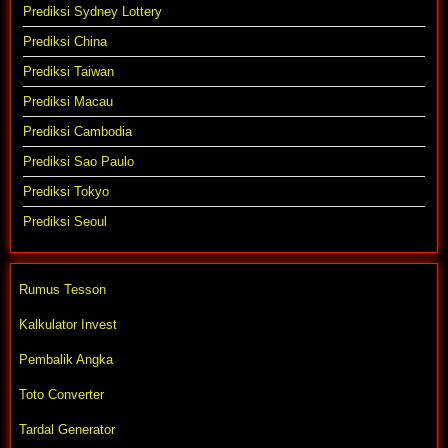
Prediksi Sydney Lottery
Prediksi China
Prediksi Taiwan
Prediksi Macau
Prediksi Cambodia
Prediksi Sao Paulo
Prediksi Tokyo
Prediksi Seoul
Rumus Tesson
Kalkulator Invest
Pembalik Angka
Toto Converter
Tardal Generator