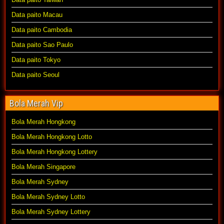
Data paito Macau
Data paito Cambodia
Data paito Sao Paulo
Data paito Tokyo
Data paito Seoul
Bola Merah Vip
Bola Merah Hongkong
Bola Merah Hongkong Lotto
Bola Merah Hongkong Lottery
Bola Merah Singapore
Bola Merah Sydney
Bola Merah Sydney Lotto
Bola Merah Sydney Lottery