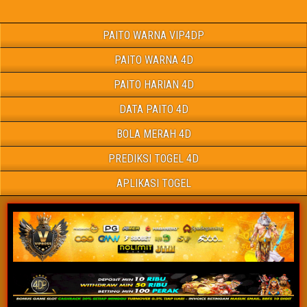
PAITO WARNA VIP4DP
PAITO WARNA 4D
PAITO HARIAN 4D
DATA PAITO 4D
BOLA MERAH 4D
PREDIKSI TOGEL 4D
APLIKASI TOGEL