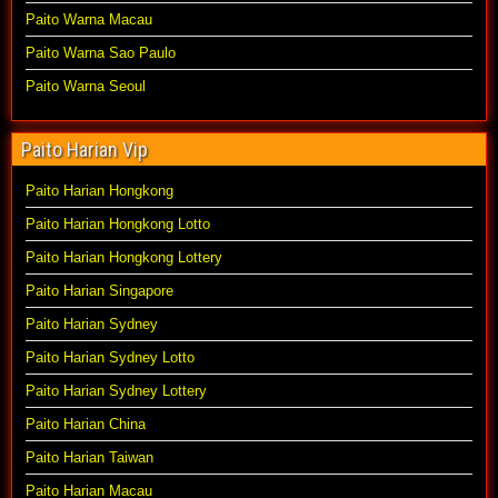
Paito Warna Macau
Paito Warna Sao Paulo
Paito Warna Seoul
Paito Harian Vip
Paito Harian Hongkong
Paito Harian Hongkong Lotto
Paito Harian Hongkong Lottery
Paito Harian Singapore
Paito Harian Sydney
Paito Harian Sydney Lotto
Paito Harian Sydney Lottery
Paito Harian China
Paito Harian Taiwan
Paito Harian Macau