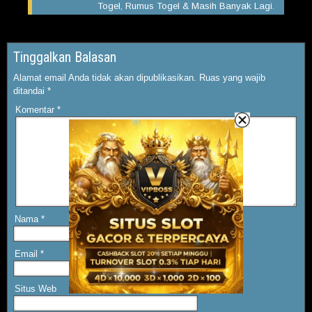
Togel, Rumus Togel & Masih Banyak Lagi.
Tinggalkan Balasan
Alamat email Anda tidak akan dipublikasikan.
Ruas yang wajib
ditandai
*
Komentar
*
Nama
*
Email
*
Situs Web