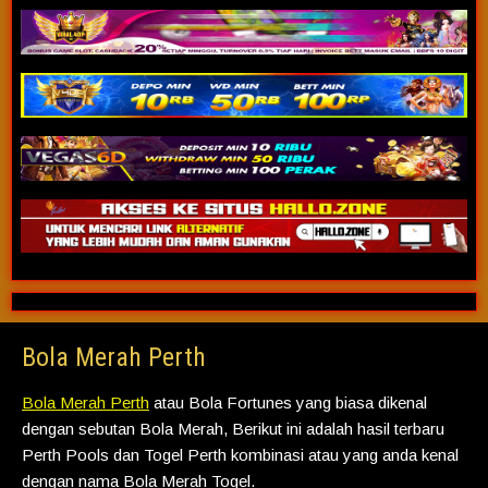
Bola Merah Perth
Bola Merah Perth
atau Bola Fortunes yang biasa dikenal
dengan sebutan Bola Merah, Berikut ini adalah hasil terbaru
Perth Pools dan Togel Perth kombinasi atau yang anda kenal
dengan nama Bola Merah Togel.