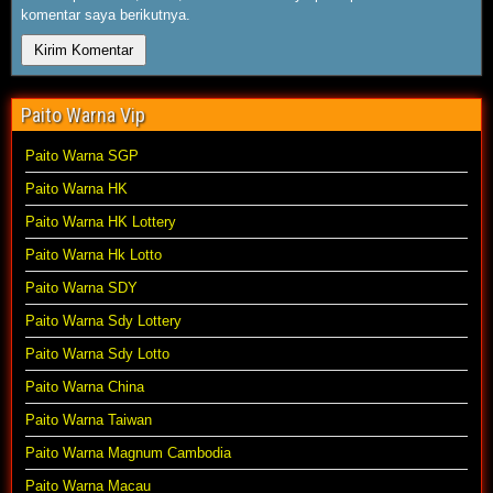
komentar saya berikutnya.
Paito Warna Vip
Paito Warna SGP
Paito Warna HK
Paito Warna HK Lottery
Paito Warna Hk Lotto
Paito Warna SDY
Paito Warna Sdy Lottery
Paito Warna Sdy Lotto
Paito Warna China
Paito Warna Taiwan
Paito Warna Magnum Cambodia
Paito Warna Macau