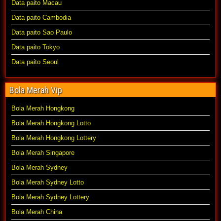
Data paito Macau
Data paito Cambodia
Data paito Sao Paulo
Data paito Tokyo
Data paito Seoul
Bola Merah Vip
Bola Merah Hongkong
Bola Merah Hongkong Lotto
Bola Merah Hongkong Lottery
Bola Merah Singapore
Bola Merah Sydney
Bola Merah Sydney Lotto
Bola Merah Sydney Lottery
Bola Merah China