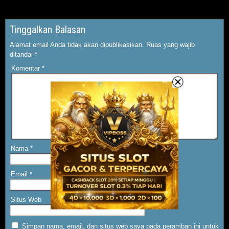
Tinggalkan Balasan
Alamat email Anda tidak akan dipublikasikan.
Ruas yang wajib
ditandai
*
Komentar
*
Nama
*
Email
*
Situs Web
Simpan nama, email, dan situs web saya pada peramban ini untuk