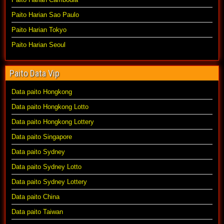
Paito Harian Sao Paulo
Paito Harian Tokyo
Paito Harian Seoul
Paito Data Vip
Data paito Hongkong
Data paito Hongkong Lotto
Data paito Hongkong Lottery
Data paito Singapore
Data paito Sydney
Data paito Sydney Lotto
Data paito Sydney Lottery
Data paito China
Data paito Taiwan