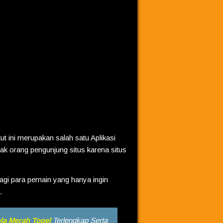
t ini merupakan salah satu Aplikasi
yak orang pengunjung situs karena situs
bagi para pemain yang hanya ingin
.
la Merah Togel
Terlengkap Serta