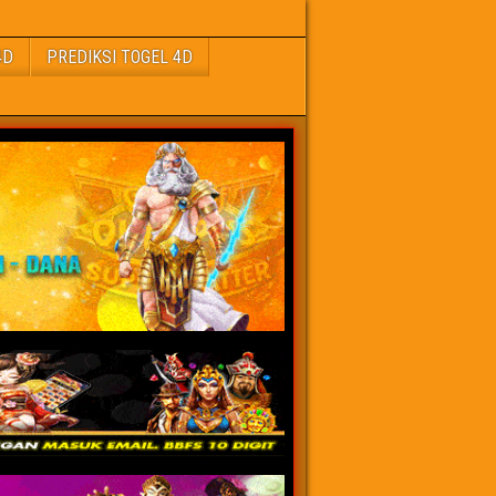
4D
PREDIKSI TOGEL 4D