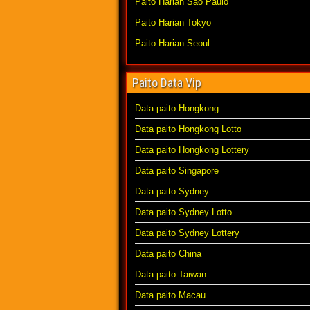
Paito Harian Sao Paulo
Paito Harian Tokyo
Paito Harian Seoul
Paito Data Vip
Data paito Hongkong
Data paito Hongkong Lotto
Data paito Hongkong Lottery
Data paito Singapore
Data paito Sydney
Data paito Sydney Lotto
Data paito Sydney Lottery
Data paito China
Data paito Taiwan
Data paito Macau