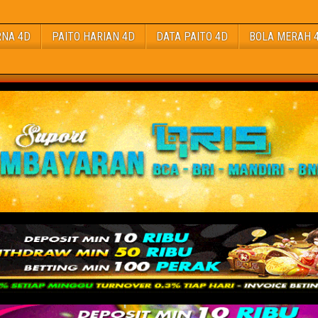
RNA 4D
PAITO HARIAN 4D
DATA PAITO 4D
BOLA MERAH 