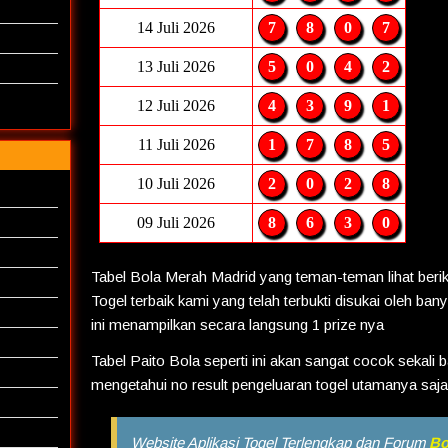
Tabel Bola Merah Madrid yang teman-teman lihat beriku
Togel terbaik kami yang telah terbukti disukai oleh ban
ini menampilkan secara langsung 1 prize nya
Tabel Paito Bola seperti ini akan sangat cocok sekali 
mengetahui no result pengeluaran togel utamanya saja
Website Aplikasi Togel Terlengkap dan Forum
Bo