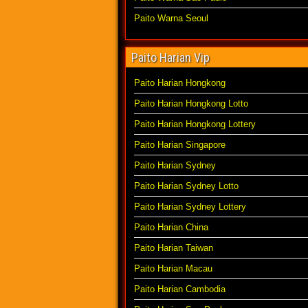
Paito Warna Seoul
Paito Harian Vip
Paito Harian Hongkong
Paito Harian Hongkong Lotto
Paito Harian Hongkong Lottery
Paito Harian Singapore
Paito Harian Sydney
Paito Harian Sydney Lotto
Paito Harian Sydney Lottery
Paito Harian China
Paito Harian Taiwan
Paito Harian Macau
Paito Harian Cambodia