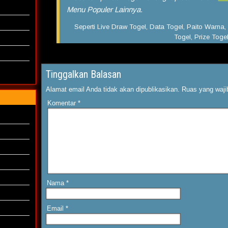
Menu Populer Lainnya.
Seperti Live Draw Togel, Data Togel, Paito Warna, S
Togel, Prize Tog
Tinggalkan Balasan
Alamat email Anda tidak akan dipublikasikan.
Ruas yang waji
Komentar
*
Nama
*
Email
*