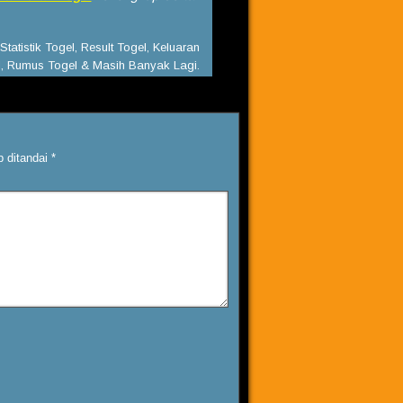
tatistik Togel, Result Togel, Keluaran
el, Rumus Togel & Masih Banyak Lagi.
b ditandai
*