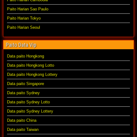
Paito Harian Sao Paulo
Paito Harian Tokyo
Paito Harian Seoul
Paito Data Vip
Data paito Hongkong
Data paito Hongkong Lotto
Data paito Hongkong Lottery
Data paito Singapore
Data paito Sydney
Data paito Sydney Lotto
Data paito Sydney Lottery
Data paito China
Data paito Taiwan