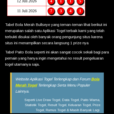
Tabel Bola Merah Bullseye yang teman-teman lihat berikut ini
merupakan salah satu Aplikasi Togel terbaik kami yang telah
terbukti disukai oleh banyak orang pengunjung situs karena
situs ini menampilkan secara langsung 1 prize nya
Tabel Paito Bola seperti ini akan sangat cocok sekali bagi para
pemain yang hanya ingin mengetahui no result pengeluaran
togel utamanya saja.
Website Aplikasi Togel Terlengkap dan Forum
Bola
Merah Togel
Terlengkap Serta Menu Populer
Lainnya.
Seperti Live Draw Togel, Data Togel, Paito Warna,
Statistik Togel, Result Togel, Keluaran Togel, Prize
Togel, Rumus Togel & Masih Banyak Lagi.