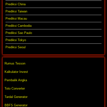
Prediksi China
Prediksi Taiwan
Prediksi Macau
Prediksi Cambodia
Prediksi Sao Paulo
Prediksi Tokyo
Prediksi Seoul
Rumus Tesson
Kalkulator Invest
Pembalik Angka
Toto Converter
Tardal Generator
BBFS Generator