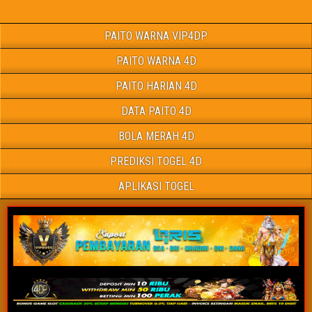
PAITO WARNA VIP4DP
PAITO WARNA 4D
PAITO HARIAN 4D
DATA PAITO 4D
BOLA MERAH 4D
PREDIKSI TOGEL 4D
APLIKASI TOGEL