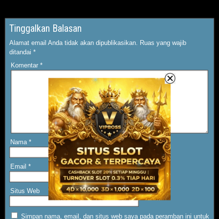
Tinggalkan Balasan
Alamat email Anda tidak akan dipublikasikan.
Ruas yang wajib
ditandai
*
Komentar
*
Nama
*
Email
*
Situs Web
Simpan nama, email, dan situs web saya pada peramban ini untuk