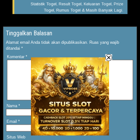
Statistik Togel, Result Togel, Keluaran Togel, Prize
Togel, Rumus Togel & Masih Banyak Lagi.
Tinggalkan Balasan
Alamat email Anda tidak akan dipublikasikan.
Ruas yang wajib
ditandai
*
Komentar
*
Nama
*
Email
*
Situs Web