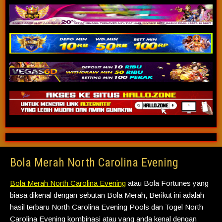
Bola Merah North Carolina Evening
Bola Merah North Carolina Evening
atau Bola Fortunes yang
biasa dikenal dengan sebutan Bola Merah, Berikut ini adalah
hasil terbaru North Carolina Evening Pools dan Togel North
Carolina Evening kombinasi atau yang anda kenal dengan