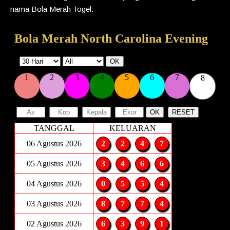
nama Bola Merah Togel.