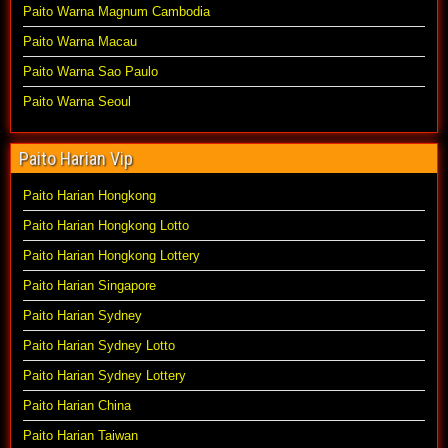
Paito Warna Magnum Cambodia
Paito Warna Macau
Paito Warna Sao Paulo
Paito Warna Seoul
Paito Harian Vip
Paito Harian Hongkong
Paito Harian Hongkong Lotto
Paito Harian Hongkong Lottery
Paito Harian Singapore
Paito Harian Sydney
Paito Harian Sydney Lotto
Paito Harian Sydney Lottery
Paito Harian China
Paito Harian Taiwan