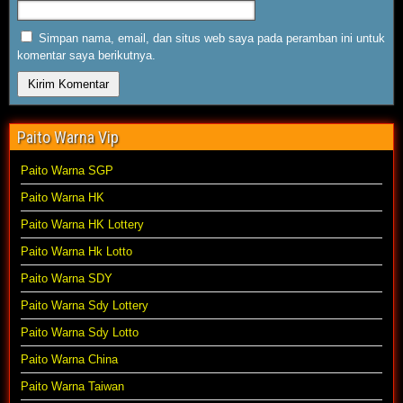
Simpan nama, email, dan situs web saya pada peramban ini untuk
komentar saya berikutnya.
Paito Warna Vip
Paito Warna SGP
Paito Warna HK
Paito Warna HK Lottery
Paito Warna Hk Lotto
Paito Warna SDY
Paito Warna Sdy Lottery
Paito Warna Sdy Lotto
Paito Warna China
Paito Warna Taiwan