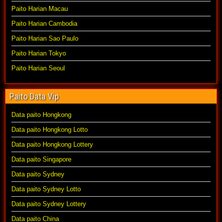
Paito Harian Macau
Paito Harian Cambodia
Paito Harian Sao Paulo
Paito Harian Tokyo
Paito Harian Seoul
Paito Data Vip
Data paito Hongkong
Data paito Hongkong Lotto
Data paito Hongkong Lottery
Data paito Singapore
Data paito Sydney
Data paito Sydney Lotto
Data paito Sydney Lottery
Data paito China