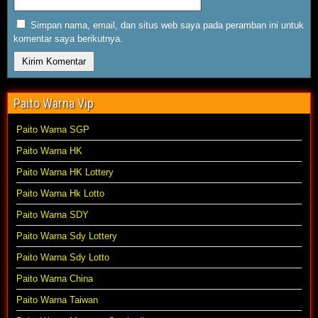
Simpan nama, email, dan situs web saya pada peramban ini untuk
komentar saya berikutnya.
Paito Warna Vip
Paito Warna SGP
Paito Warna HK
Paito Warna HK Lottery
Paito Warna Hk Lotto
Paito Warna SDY
Paito Warna Sdy Lottery
Paito Warna Sdy Lotto
Paito Warna China
Paito Warna Taiwan