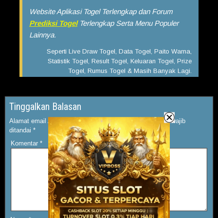
Website Aplikasi Togel Terlengkap dan Forum
Prediksi Togel
Terlengkap Serta Menu Populer
Lainnya.
Seperti Live Draw Togel, Data Togel, Paito Warna,
Statistik Togel, Result Togel, Keluaran Togel, Prize
Togel, Rumus Togel & Masih Banyak Lagi.
Tinggalkan Balasan
Alamat email Anda tidak akan dipublikasikan.
Ruas yang wajib
ditandai
*
Komentar
*