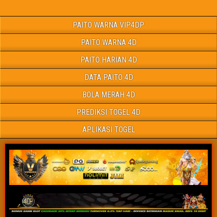
PAITO WARNA VIP4DP
PAITO WARNA 4D
PAITO HARIAN 4D
DATA PAITO 4D
BOLA MERAH 4D
PREDIKSI TOGEL 4D
APLIKASI TOGEL