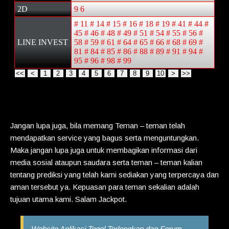
Jangan lupa juga, bila memang Teman – teman telah
mendapatkan service yang bagus serta menguntungkan.
Maka jangan lupa juga untuk membagikan informasi dari
media sosial ataupun saudara serta teman – teman kalian
tentang prediksi yang telah kami sediakan yang terpercaya dan
aman tersebut ya. Kepuasan para teman sekalian adalah
tujuan utama kami. Salam Jackpot.
Website Aplikasi Togel Terlengkap dan Forum