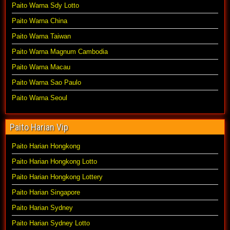
Paito Warna Sdy Lotto
Paito Warna China
Paito Warna Taiwan
Paito Warna Magnum Cambodia
Paito Warna Macau
Paito Warna Sao Paulo
Paito Warna Seoul
Paito Harian Vip
Paito Harian Hongkong
Paito Harian Hongkong Lotto
Paito Harian Hongkong Lottery
Paito Harian Singapore
Paito Harian Sydney
Paito Harian Sydney Lotto