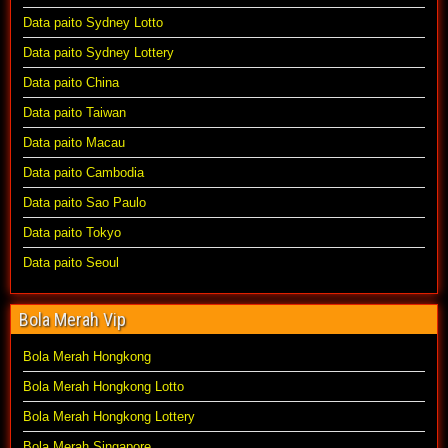
Data paito Sydney Lotto
Data paito Sydney Lottery
Data paito China
Data paito Taiwan
Data paito Macau
Data paito Cambodia
Data paito Sao Paulo
Data paito Tokyo
Data paito Seoul
Bola Merah Vip
Bola Merah Hongkong
Bola Merah Hongkong Lotto
Bola Merah Hongkong Lottery
Bola Merah Singapore