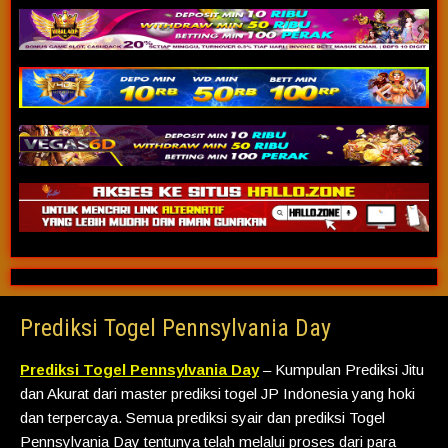
Prediksi Togel Pennsylvania Day
Prediksi Togel Pennsylvania Day
– Kumpulan Prediksi Jitu
dan Akurat dari master prediksi togel JP Indonesia yang hoki
dan terpercaya. Semua prediksi syair dan prediksi Togel
Pennsylvania Day tentunya telah melalui proses dari para