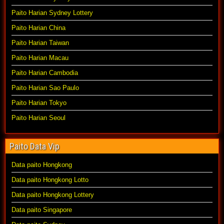
Paito Harian Sydney Lottery
Paito Harian China
Paito Harian Taiwan
Paito Harian Macau
Paito Harian Cambodia
Paito Harian Sao Paulo
Paito Harian Tokyo
Paito Harian Seoul
Paito Data Vip
Data paito Hongkong
Data paito Hongkong Lotto
Data paito Hongkong Lottery
Data paito Singapore