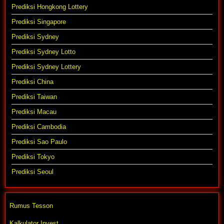
Prediksi Hongkong Lottery
Prediksi Singapore
Prediksi Sydney
Prediksi Sydney Lotto
Prediksi Sydney Lottery
Prediksi China
Prediksi Taiwan
Prediksi Macau
Prediksi Cambodia
Prediksi Sao Paulo
Prediksi Tokyo
Prediksi Seoul
Rumus Tesson
Kalkulator Invest