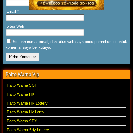
Email
*
Situs Web
Simpan nama, email, dan situs web saya pada peramban ini untuk
komentar saya berikutnya.
Paito Warna Vip
Paito Warna SGP
Paito Warna HK
Paito Warna HK Lottery
Paito Warna Hk Lotto
Paito Warna SDY
Paito Warna Sdy Lottery