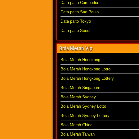
Data paito Cambodia
Data paito Sao Paulo
Data paito Tokyo
Data paito Seoul
Bola Merah Vip
Bola Merah Hongkong
Bola Merah Hongkong Lotto
Bola Merah Hongkong Lottery
Bola Merah Singapore
Bola Merah Sydney
Bola Merah Sydney Lotto
Bola Merah Sydney Lottery
Bola Merah China
Bola Merah Taiwan