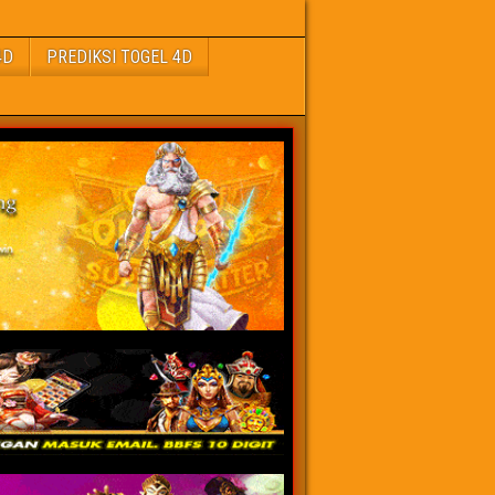
4D
PREDIKSI TOGEL 4D