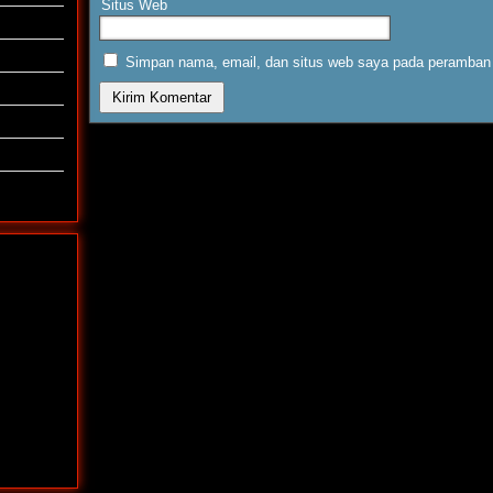
Situs Web
Simpan nama, email, dan situs web saya pada peramban i