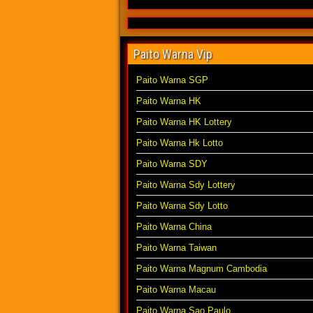
Paito Warna Vip
Paito Warna SGP
Paito Warna HK
Paito Warna HK Lottery
Paito Warna Hk Lotto
Paito Warna SDY
Paito Warna Sdy Lottery
Paito Warna Sdy Lotto
Paito Warna China
Paito Warna Taiwan
Paito Warna Magnum Cambodia
Paito Warna Macau
Paito Warna Sao Paulo