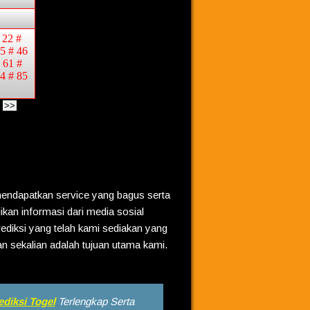
mendapatkan service yang bagus serta
an informasi dari media sosial
ediksi yang telah kami sediakan yang
n sekalian adalah tujuan utama kami.
ediksi Togel
Terlengkap Serta