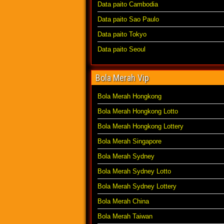
Data paito Cambodia
Data paito Sao Paulo
Data paito Tokyo
Data paito Seoul
Bola Merah Vip
Bola Merah Hongkong
Bola Merah Hongkong Lotto
Bola Merah Hongkong Lottery
Bola Merah Singapore
Bola Merah Sydney
Bola Merah Sydney Lotto
Bola Merah Sydney Lottery
Bola Merah China
Bola Merah Taiwan