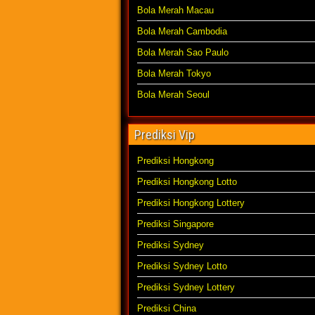
Bola Merah Macau
Bola Merah Cambodia
Bola Merah Sao Paulo
Bola Merah Tokyo
Bola Merah Seoul
Prediksi Vip
Prediksi Hongkong
Prediksi Hongkong Lotto
Prediksi Hongkong Lottery
Prediksi Singapore
Prediksi Sydney
Prediksi Sydney Lotto
Prediksi Sydney Lottery
Prediksi China