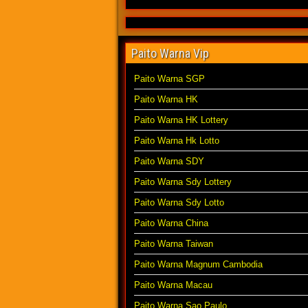
Paito Warna Vip
Paito Warna SGP
Paito Warna HK
Paito Warna HK Lottery
Paito Warna Hk Lotto
Paito Warna SDY
Paito Warna Sdy Lottery
Paito Warna Sdy Lotto
Paito Warna China
Paito Warna Taiwan
Paito Warna Magnum Cambodia
Paito Warna Macau
Paito Warna Sao Paulo