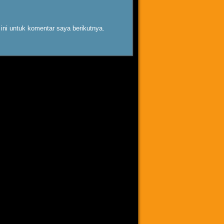
ni untuk komentar saya berikutnya.