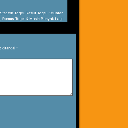
tatistik Togel, Result Togel, Keluaran
el, Rumus Togel & Masih Banyak Lagi.
b ditandai
*