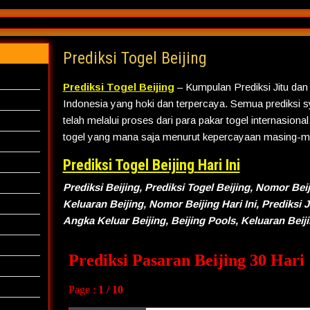
Prediksi Togel Beijing
Prediksi Togel Beijing
– Kumpulan Prediksi Jitu dan 
Indonesia yang hoki dan terpercaya. Semua prediksi sya
telah melalui proses dari para pakar togel internasion
togel yang mana saja menurut kepercayaan masing-m
Prediksi Togel Beijing
Hari Ini
Prediksi Beijing, Prediksi Togel Beijing, Nomor Be
Keluaran Beijing, Nomor Beijing Hari Ini, Prediksi Ji
Angka Keluar Beijing, Beijing Pools, Keluaran Beiji