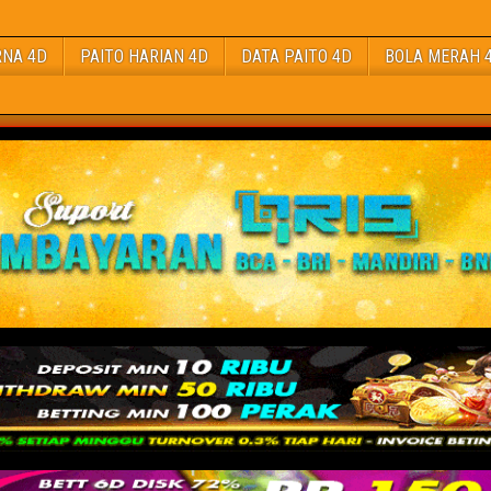
RNA 4D
PAITO HARIAN 4D
DATA PAITO 4D
BOLA MERAH 