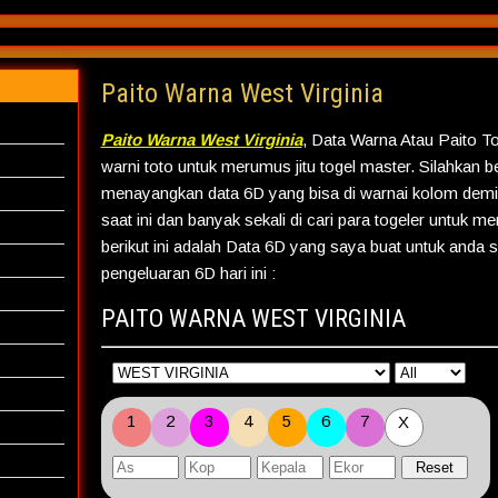
Paito Warna West Virginia
Paito Warna West Virginia
, Data Warna Atau Paito To
warni toto untuk merumus jitu togel master. Silahkan berk
menayangkan data 6D yang bisa di warnai kolom demi k
saat ini dan banyak sekali di cari para togeler untuk 
berikut ini adalah Data 6D yang saya buat untuk anda
pengeluaran 6D hari ini :
PAITO WARNA WEST VIRGINIA
1
2
3
4
5
6
7
X