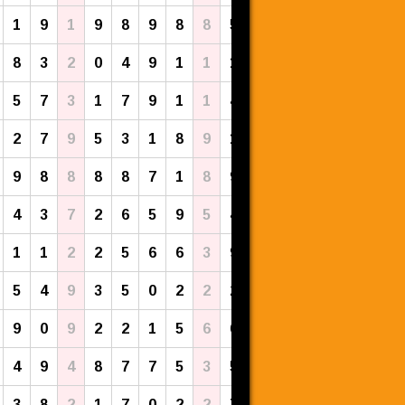
1
9
1
9
8
9
8
8
5
4
2
3
5
0
6
8
3
2
0
4
9
1
1
1
9
4
1
5
8
3
5
7
3
1
7
9
1
1
4
9
7
6
4
5
8
2
7
9
5
3
1
8
9
1
0
4
2
6
1
3
9
8
8
8
8
7
1
8
9
6
3
6
9
8
8
4
3
7
2
6
5
9
5
4
6
3
3
6
7
9
1
1
2
2
5
6
6
3
9
4
5
1
6
1
4
5
4
9
3
5
0
2
2
2
6
2
3
5
9
8
9
0
9
2
2
1
5
6
6
8
6
3
9
1
7
4
9
4
8
7
7
5
3
5
7
2
2
4
5
9
3
8
2
1
7
0
2
2
7
5
4
9
4
5
8