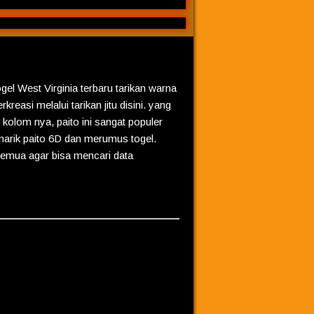
gel West Virginia terbaru tarikan warna
reasi melalui tarikan jitu disini. yang
olom nya, paito ini sangat populer
menarik paito 6D dan merumus togel.
 semua agar bisa mencari data