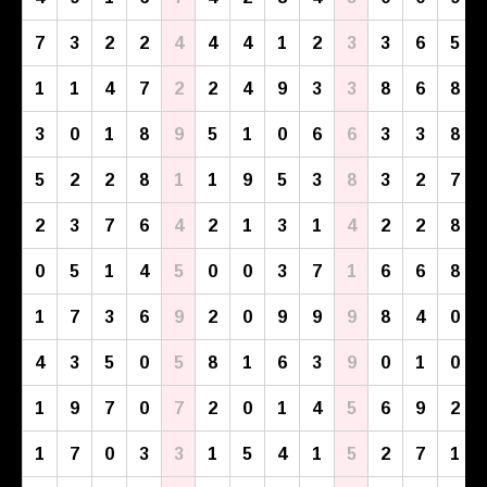
7
3
2
2
4
4
4
1
2
3
3
6
5
1
1
4
7
2
2
4
9
3
3
8
6
8
3
0
1
8
9
5
1
0
6
6
3
3
8
5
2
2
8
1
1
9
5
3
8
3
2
7
2
3
7
6
4
2
1
3
1
4
2
2
8
0
5
1
4
5
0
0
3
7
1
6
6
8
1
7
3
6
9
2
0
9
9
9
8
4
0
4
3
5
0
5
8
1
6
3
9
0
1
0
1
9
7
0
7
2
0
1
4
5
6
9
2
1
7
0
3
3
1
5
4
1
5
2
7
1