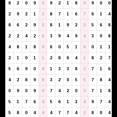
8
2
0
9
9
9
2
1
8
9
9
0
0
2
9
2
1
3
8
7
1
6
7
6
1
4
8
6
2
9
2
8
1
9
2
2
5
6
8
2
2
4
2
6
3
9
4
9
4
3
0
8
4
8
1
8
9
6
0
5
1
6
0
1
1
2
1
0
1
1
2
8
6
4
1
8
2
7
5
6
9
0
9
1
3
3
8
2
7
1
6
4
2
8
9
8
3
2
0
5
5
7
8
4
0
9
0
9
9
7
4
2
0
2
7
1
8
5
1
7
6
4
5
6
1
3
4
9
7
4
5
8
0
4
4
4
7
7
4
2
8
0
4