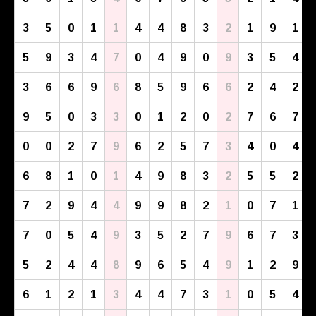
3
5
0
1
1
4
4
8
3
2
1
9
1
5
9
3
4
7
0
4
9
0
9
3
5
4
3
6
6
9
6
8
5
9
6
6
2
4
2
9
5
0
3
3
0
1
2
0
2
7
6
7
0
0
2
7
9
6
2
5
7
3
4
0
4
6
8
1
0
1
4
9
8
3
2
5
5
2
7
2
9
4
4
9
9
8
2
1
0
7
1
7
0
5
4
9
3
5
2
7
9
6
7
3
5
2
4
4
8
9
6
5
4
9
1
2
9
6
1
2
1
3
4
4
7
3
1
0
5
4