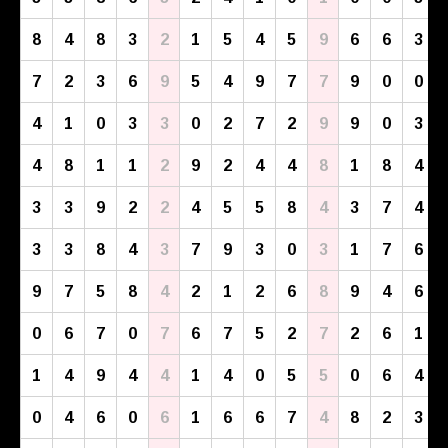
8
4
8
3
2
1
5
4
5
9
6
6
3
7
2
3
6
9
5
4
9
7
7
9
0
0
4
1
0
3
3
0
2
7
2
9
9
0
3
4
8
1
1
2
9
2
4
4
8
1
8
4
3
3
9
2
2
4
5
5
8
4
3
7
4
3
3
8
4
3
7
9
3
0
3
1
7
6
9
7
5
8
4
2
1
2
6
8
9
4
6
0
6
7
0
7
6
7
5
2
7
2
6
1
1
4
9
4
4
1
4
0
5
5
0
6
4
0
4
6
0
6
1
6
6
7
4
8
2
3