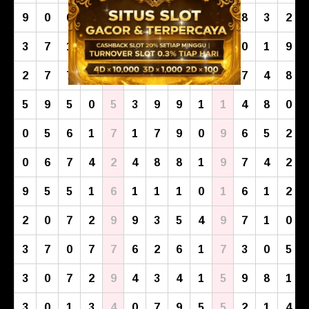
9
0
6
5
2
0
1
7
6
4
8
3
2
3
7
1
4
5
8
2
3
1
4
0
1
9
2
7
7
3
1
6
9
1
2
3
7
4
8
5
9
5
0
5
3
9
9
1
1
4
8
0
0
5
6
1
7
1
7
9
0
9
6
5
2
0
6
7
4
2
4
8
8
1
9
7
4
2
9
5
5
1
6
1
1
1
0
1
6
1
2
2
0
7
2
9
9
3
5
4
9
7
1
0
3
7
0
7
7
6
2
6
1
7
3
0
5
3
0
7
2
9
4
3
4
1
5
9
8
1
3
0
1
3
4
0
7
9
5
5
2
1
4