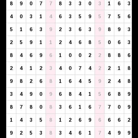
8
9
0
7
7
8
3
3
0
3
1
6
3
4
0
3
1
4
6
3
5
9
5
7
5
6
5
1
6
3
9
2
3
6
3
9
8
9
3
2
5
9
1
1
2
4
6
8
5
0
6
3
8
4
6
9
6
1
0
0
2
2
8
8
6
2
4
1
2
3
4
0
7
4
2
2
1
8
9
8
2
6
8
1
6
4
5
9
2
4
8
3
4
9
0
9
6
8
4
1
5
6
8
9
8
7
8
0
8
3
6
1
6
7
7
0
9
1
4
3
5
8
1
2
6
9
6
6
6
2
9
2
5
3
8
3
4
6
1
7
4
9
9