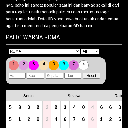
nya, paito ini sangat populer saat ini dan banyak sekali di cari
para togeler untuk menarik paito 6D dan merumus togel.
berikut ini adalah Data 6D yang saya buat untuk anda semua
agar bisa mencari data pengeluaran 6D hari ini :
PAITO WARNA ROMA
1
2
3
4
5
6
7
X
Senin
Selasa
Rabu
5
9
3
8
2
8
3
4
0
4
6
6
8
5
1
2
9
2
4
6
7
8
6
1
2
6