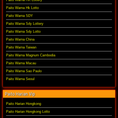
Paito Warna Hk Lotto
Paito Warna SDY
Paito Warna Sdy Lottery
Paito Warna Sdy Lotto
Paito Warna China
Paito Warna Taiwan
Paito Warna Magnum Cambodia
Paito Warna Macau
Paito Warna Sao Paulo
Paito Warna Seoul
Paito Harian Vip
Paito Harian Hongkong
Paito Harian Hongkong Lotto