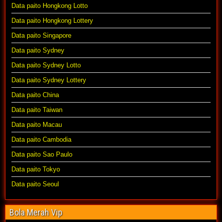
Data paito Hongkong Lotto
Data paito Hongkong Lottery
Data paito Singapore
Data paito Sydney
Data paito Sydney Lotto
Data paito Sydney Lottery
Data paito China
Data paito Taiwan
Data paito Macau
Data paito Cambodia
Data paito Sao Paulo
Data paito Tokyo
Data paito Seoul
Bola Merah Vip