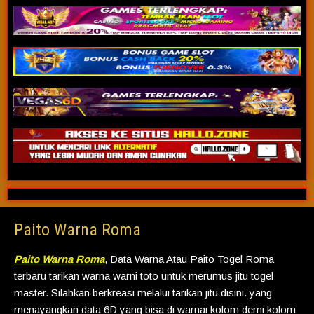
Paito Warna Roma
Paito Warna Roma
, Data Warna Atau Paito Togel Roma
terbaru tarikan warna warni toto untuk merumus jitu togel
master. Silahkan berkreasi melalui tarikan jitu disini. yang
menayangkan data 6D yang bisa di warnai kolom demi kolom