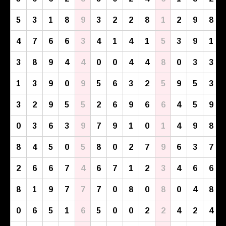
5
3
1
8
9
3
2
2
8
1
2
9
8
4
7
6
6
3
4
1
4
1
5
3
9
1
3
8
9
4
4
0
0
4
4
8
0
3
3
1
3
9
0
9
5
6
3
2
5
9
5
3
3
2
9
5
5
2
6
9
6
6
4
5
9
0
3
6
3
9
7
9
1
0
1
4
9
8
8
4
5
0
5
8
0
2
7
9
6
3
7
2
6
6
7
4
6
7
1
2
3
4
6
6
8
1
9
7
7
7
0
8
0
8
0
4
8
0
6
5
1
6
5
0
0
2
2
4
2
4