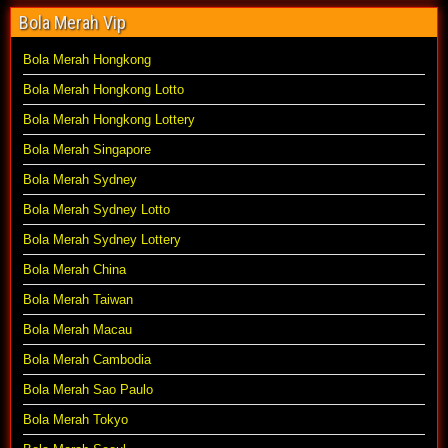
Bola Merah Vip
Bola Merah Hongkong
Bola Merah Hongkong Lotto
Bola Merah Hongkong Lottery
Bola Merah Singapore
Bola Merah Sydney
Bola Merah Sydney Lotto
Bola Merah Sydney Lottery
Bola Merah China
Bola Merah Taiwan
Bola Merah Macau
Bola Merah Cambodia
Bola Merah Sao Paulo
Bola Merah Tokyo