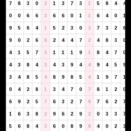
7
8
3
0
3
1
3
7
3
1
5
8
4
4
0
0
6
6
3
6
6
0
1
1
6
4
0
1
9
5
6
4
1
5
2
3
0
3
7
3
2
6
9
0
2
6
8
2
4
4
7
2
4
8
3
0
4
1
5
7
3
1
1
1
9
1
8
4
7
0
4
3
8
4
3
4
3
9
4
4
9
4
5
9
3
4
8
5
4
8
9
8
5
4
1
9
7
1
0
4
2
8
1
3
4
7
0
7
8
1
2
0
6
9
2
5
7
6
3
2
7
9
7
6
2
7
1
6
3
8
2
9
6
2
9
2
0
3
3
7
5
6
8
4
3
6
0
8
9
8
4
0
2
3