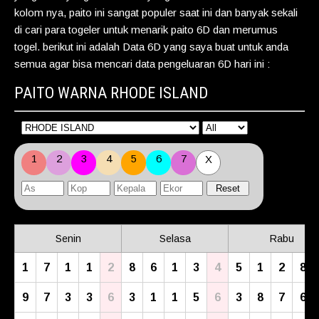
kolom nya, paito ini sangat populer saat ini dan banyak sekali
di cari para togeler untuk menarik paito 6D dan merumus
togel. berikut ini adalah Data 6D yang saya buat untuk anda
semua agar bisa mencari data pengeluaran 6D hari ini :
PAITO WARNA RHODE ISLAND
1
2
3
4
5
6
7
X
Senin
Selasa
Rabu
1
7
1
1
2
8
6
1
3
4
5
1
2
8
9
7
3
3
6
3
1
1
5
6
3
8
7
6