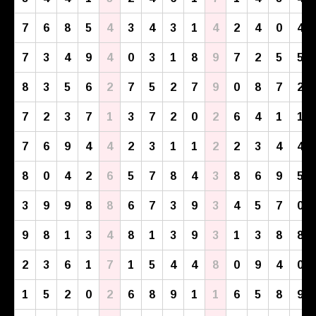
7
6
8
5
4
3
4
3
1
4
2
4
0
4
7
3
4
9
4
0
3
1
8
9
7
2
5
5
8
3
5
6
2
7
5
2
7
9
0
8
7
2
7
2
3
7
1
3
7
2
0
2
6
4
1
1
7
6
9
4
4
2
3
1
1
2
2
3
4
4
8
0
4
2
6
5
7
8
4
3
8
6
9
5
3
9
9
8
8
6
7
3
9
3
4
5
7
0
9
8
1
3
4
8
1
3
9
3
1
3
8
8
2
3
6
1
7
1
5
4
4
8
0
9
4
0
1
5
2
0
2
6
8
9
1
1
6
5
8
9