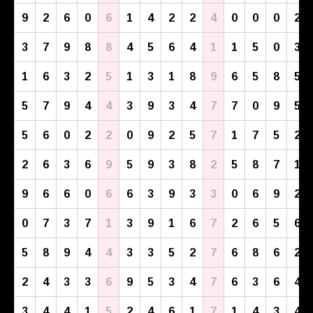
9
2
6
0
6
1
4
2
2
4
0
0
0
2
3
7
9
8
8
4
5
6
4
1
1
5
0
3
1
6
3
2
5
1
3
1
8
9
6
5
8
5
5
7
9
4
4
3
9
3
4
7
7
0
9
5
5
6
0
2
2
0
9
2
5
7
1
7
5
2
2
6
3
6
9
5
9
3
8
2
5
8
7
1
9
6
6
0
6
6
3
9
3
3
0
6
9
2
0
7
3
7
1
3
9
1
6
7
2
6
5
6
5
8
9
4
4
3
3
5
2
7
6
8
6
2
2
4
3
3
6
9
5
3
4
7
6
3
6
4
3
4
4
1
5
2
4
6
1
7
1
4
3
4