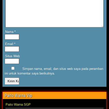
Nama
*
Email
*
Situs Web
Simpan nama, email, dan situs web saya pada peramban
ini untuk komentar saya berikutnya.
Paito Warna Vip
Paito Warna SGP