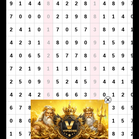
9
1
4
4
8
4
2
2
8
1
4
8
9
7
7
0
0
0
0
2
3
9
8
8
1
1
4
0
2
4
1
0
1
7
0
5
7
3
8
9
4
1
4
2
3
1
4
8
0
9
0
9
1
5
9
1
4
0
6
5
2
5
7
7
8
6
4
5
9
9
7
2
1
9
1
1
1
8
1
9
1
8
4
3
2
5
0
9
9
5
2
4
5
9
4
4
1
8
4
2
4
2
6
6
6
6
3
9
0
1
2
0
6
7
8
5
4
3
2
1
7
8
0
3
6
5
0
8
0
7
7
7
4
1
4
5
1
1
5
7
1
5
7
7
5
9
8
3
4
7
5
8
3
2