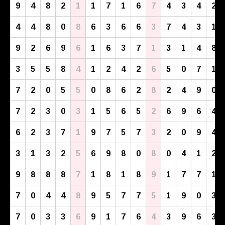
9
4
8
2
1
1
7
1
6
7
4
3
4
2
4
4
8
0
8
6
3
6
6
3
7
4
3
1
9
2
6
9
6
1
6
3
7
1
3
1
4
8
3
5
5
8
4
1
2
4
2
6
5
0
7
1
7
2
0
5
5
0
8
6
2
8
2
4
9
0
7
2
3
0
3
1
5
6
5
2
6
9
6
4
6
2
3
7
1
9
7
5
7
3
2
0
9
4
3
1
3
2
5
6
9
8
0
8
0
4
1
2
9
8
8
8
7
1
8
1
8
9
1
7
7
1
7
0
4
4
8
9
5
7
7
5
1
9
0
3
7
0
3
3
6
9
1
7
6
4
3
9
6
3