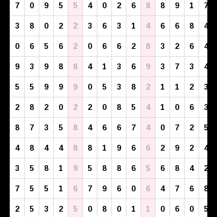
7
0
9
5
5
4
0
2
6
8
8
9
1
7
3
8
0
2
2
3
6
3
1
4
6
6
8
4
0
6
5
6
2
0
6
6
2
8
3
2
6
4
9
3
9
8
8
4
1
3
6
9
3
7
3
4
5
5
9
9
9
0
5
3
8
2
1
1
2
3
2
8
2
0
2
2
0
8
5
4
1
0
6
3
8
7
3
5
8
4
6
6
7
4
0
7
2
5
4
8
4
4
8
8
1
9
6
6
2
9
2
4
3
5
8
1
9
5
8
8
6
5
6
8
4
2
7
5
5
1
6
7
9
6
0
6
4
7
6
8
2
5
3
2
5
0
8
0
1
1
0
6
0
5