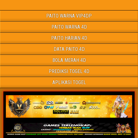
PAITO WARNA VIP4DP
PAITO WARNA 4D
PAITO HARIAN 4D
DATA PAITO 4D
BOLA MERAH 4D
PREDIKSI TOGEL 4D
APLIKASI TOGEL