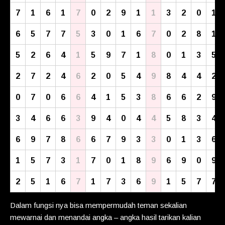
7
1
6
1
7
0
2
9
1
1
3
2
0
1
6
5
7
7
5
3
0
1
6
7
0
2
8
1
5
2
6
4
1
5
9
7
1
8
0
1
3
5
2
7
2
4
6
2
0
5
4
9
8
4
4
2
0
7
0
6
6
4
1
5
3
8
6
6
2
9
3
4
6
6
3
9
4
0
4
4
5
8
3
4
6
9
7
8
6
6
7
9
3
3
0
1
3
6
1
5
7
3
1
7
0
1
8
9
6
9
0
9
2
5
1
6
7
1
7
3
6
9
1
5
7
7
Dalam fungsi nya bisa mempermudah teman sekalian
mewarnai dan menandai angka – angka hasil tarikan kalian