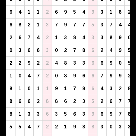
6
4
1
1
2
6
9
5
4
9
3
1
8
2
6
8
2
1
3
7
9
7
7
5
3
7
4
4
2
6
7
4
2
1
3
8
4
3
3
8
9
0
0
3
6
6
3
0
2
7
8
6
2
4
9
5
2
2
9
2
2
4
8
3
3
6
6
9
0
5
1
0
4
7
2
0
8
9
6
6
7
9
9
2
8
1
0
1
1
9
1
7
8
6
4
3
2
8
8
6
6
2
8
8
6
2
3
5
2
6
7
7
8
1
3
3
6
3
5
6
3
9
6
9
7
8
5
5
4
7
2
2
1
9
8
8
3
0
3
3