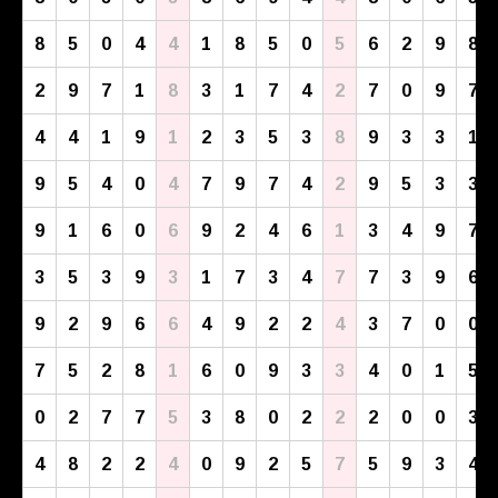
8
5
0
4
4
1
8
5
0
5
6
2
9
8
2
9
7
1
8
3
1
7
4
2
7
0
9
7
4
4
1
9
1
2
3
5
3
8
9
3
3
1
9
5
4
0
4
7
9
7
4
2
9
5
3
3
9
1
6
0
6
9
2
4
6
1
3
4
9
7
3
5
3
9
3
1
7
3
4
7
7
3
9
6
9
2
9
6
6
4
9
2
2
4
3
7
0
0
7
5
2
8
1
6
0
9
3
3
4
0
1
5
0
2
7
7
5
3
8
0
2
2
2
0
0
3
4
8
2
2
4
0
9
2
5
7
5
9
3
4