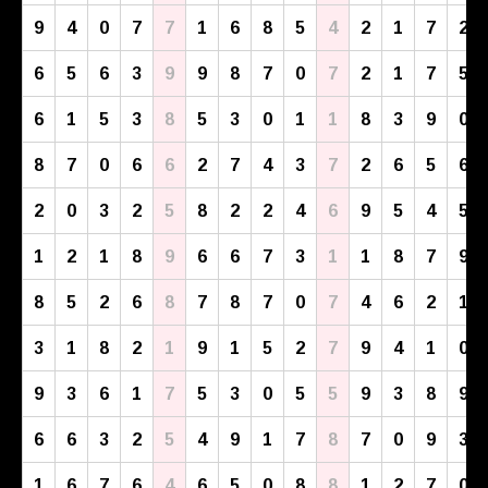
9
4
0
7
7
1
6
8
5
4
2
1
7
2
6
5
6
3
9
9
8
7
0
7
2
1
7
5
6
1
5
3
8
5
3
0
1
1
8
3
9
0
8
7
0
6
6
2
7
4
3
7
2
6
5
6
2
0
3
2
5
8
2
2
4
6
9
5
4
5
1
2
1
8
9
6
6
7
3
1
1
8
7
9
8
5
2
6
8
7
8
7
0
7
4
6
2
1
3
1
8
2
1
9
1
5
2
7
9
4
1
0
9
3
6
1
7
5
3
0
5
5
9
3
8
9
6
6
3
2
5
4
9
1
7
8
7
0
9
3
1
6
7
6
4
6
5
0
8
8
1
2
7
0