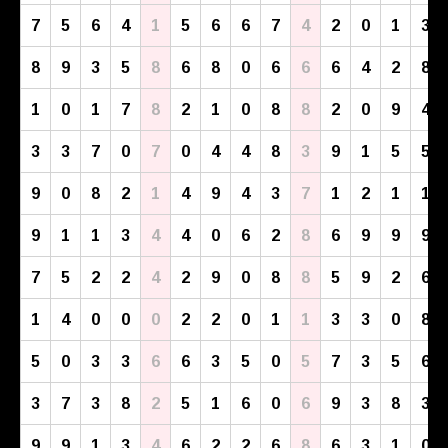
7
5
6
4
1
5
6
6
7
4
2
0
1
3
8
9
3
5
8
6
8
0
6
6
6
4
2
8
1
0
1
7
8
2
1
0
8
8
2
0
9
4
3
3
7
0
7
0
4
4
8
3
9
1
5
5
9
0
8
2
1
4
9
4
3
7
1
2
1
1
9
1
1
3
4
4
0
6
2
8
6
9
9
9
7
5
2
2
4
2
9
0
8
8
5
9
2
6
1
4
0
0
0
2
2
0
1
1
3
3
0
8
5
0
3
3
6
6
3
5
0
5
7
3
5
6
3
7
3
8
2
5
1
6
0
6
9
3
8
3
9
9
1
3
4
6
2
2
6
8
6
3
1
0