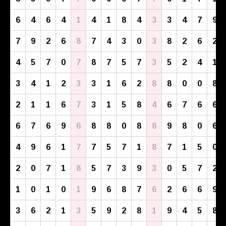
6
4
6
4
1
4
1
8
4
3
3
4
7
9
7
9
2
6
8
7
4
3
0
3
8
2
6
2
4
5
7
0
7
8
7
5
7
3
5
2
4
1
3
4
1
2
3
3
1
6
2
8
8
0
0
8
2
1
1
6
7
3
1
5
8
4
6
7
6
6
6
7
6
9
6
8
8
0
8
8
9
8
0
6
4
9
6
1
7
7
5
7
1
8
7
1
5
0
2
0
7
1
8
5
7
3
9
3
0
5
7
2
1
0
1
0
1
9
6
8
7
6
2
6
6
9
3
6
2
1
3
5
9
2
8
1
9
4
5
8