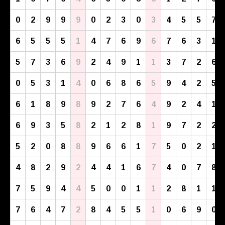
0
2
9
9
9
0
2
3
0
3
4
5
5
7
6
5
5
5
1
4
7
6
9
6
7
6
3
1
5
7
3
6
9
2
4
9
1
1
3
7
2
6
0
5
3
1
4
0
6
8
6
5
9
4
2
5
6
1
8
9
8
9
2
7
6
4
9
2
4
1
6
9
3
5
8
2
1
2
8
1
9
7
2
2
5
2
0
8
8
9
6
6
1
7
5
0
2
1
4
8
2
9
2
4
4
1
6
7
4
0
7
8
7
5
9
4
4
5
0
0
1
1
2
8
1
1
7
6
4
7
2
8
4
5
5
1
0
6
9
0