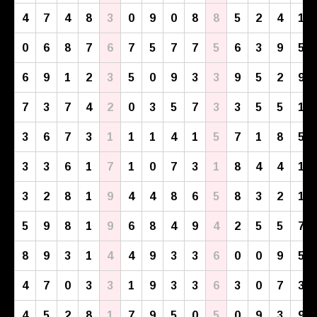
4
7
4
8
3
0
9
0
8
8
5
2
4
1
0
6
8
7
6
7
5
7
7
5
6
3
9
5
6
9
1
2
3
5
0
9
3
3
9
5
2
9
7
3
7
4
2
0
3
5
7
3
3
5
5
1
3
6
7
3
1
1
1
4
1
5
7
1
8
5
3
3
6
1
7
1
0
7
3
1
8
4
4
1
3
2
8
1
9
4
4
8
6
5
8
3
2
1
5
9
8
1
9
6
8
4
9
4
2
5
5
7
8
9
3
1
4
4
9
3
3
6
0
0
9
5
4
7
0
3
3
1
9
3
3
6
3
0
7
3
4
5
2
8
1
7
9
5
0
5
0
9
3
9