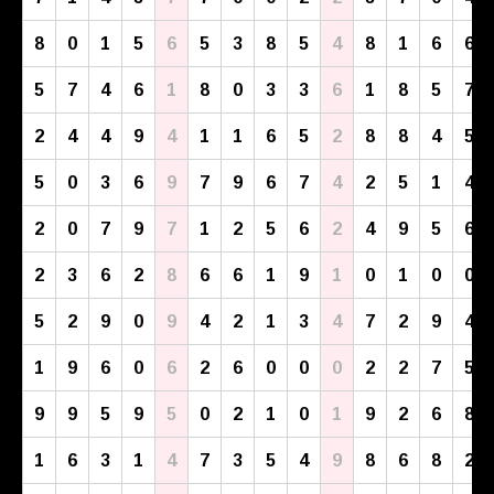
8
0
1
5
6
5
3
8
5
4
8
1
6
6
5
7
4
6
1
8
0
3
3
6
1
8
5
7
2
4
4
9
4
1
1
6
5
2
8
8
4
5
5
0
3
6
9
7
9
6
7
4
2
5
1
4
2
0
7
9
7
1
2
5
6
2
4
9
5
6
2
3
6
2
8
6
6
1
9
1
0
1
0
0
5
2
9
0
9
4
2
1
3
4
7
2
9
4
1
9
6
0
6
2
6
0
0
0
2
2
7
5
9
9
5
9
5
0
2
1
0
1
9
2
6
8
1
6
3
1
4
7
3
5
4
9
8
6
8
2