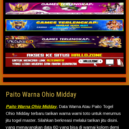
Paito Warna Ohio Midday
Paito Warna Ohio Midday
, Data Warna Atau Paito Togel
Ohio Midday terbaru tarikan warna warni toto untuk merumus
jitu togel master. Silahkan berkreasi melalui tarikan jitu disini.
yang menayangkan data 6D yang bisa di warnai kolom demi