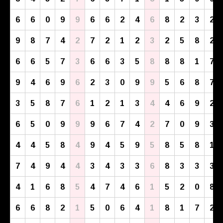
6
6
0
9
9
6
6
2
4
6
8
2
3
2
9
8
7
4
2
7
2
1
2
3
2
5
8
2
6
6
5
7
3
6
6
3
5
8
8
8
1
7
9
4
6
9
6
2
3
0
9
9
5
6
8
7
3
5
8
7
6
1
2
1
3
4
4
6
9
2
6
5
0
9
9
9
6
7
4
2
7
0
9
3
4
4
5
8
4
9
4
5
9
5
8
5
8
1
7
4
9
4
4
3
4
3
3
6
8
3
3
3
4
1
6
8
5
4
7
4
6
1
5
2
0
8
6
6
8
2
1
5
0
6
4
1
8
1
7
2