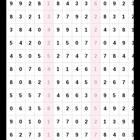
9
9
2
8
1
8
4
3
3
6
0
9
2
3
8
3
2
1
3
7
7
9
2
2
8
3
1
2
3
8
4
0
4
9
9
1
1
2
4
3
8
1
5
4
2
0
2
1
5
0
7
7
0
4
9
3
4
5
0
5
5
2
7
4
7
2
7
8
4
4
8
0
7
6
4
1
1
4
6
1
8
4
3
4
8
0
8
2
1
9
6
4
5
9
2
6
7
6
5
5
5
7
3
4
6
6
3
9
9
5
8
4
0
6
3
5
8
9
2
5
0
5
4
9
2
2
9
0
1
0
1
7
7
0
2
2
1
3
9
8
6
2
7
3
1
8
7
9
7
7
8
4
0
3