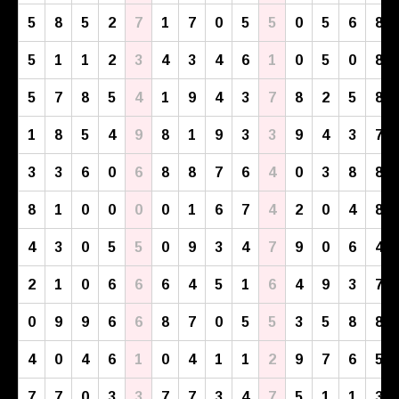
5
8
5
2
7
1
7
0
5
5
0
5
6
8
5
1
1
2
3
4
3
4
6
1
0
5
0
8
5
7
8
5
4
1
9
4
3
7
8
2
5
8
1
8
5
4
9
8
1
9
3
3
9
4
3
7
3
3
6
0
6
8
8
7
6
4
0
3
8
8
8
1
0
0
0
0
1
6
7
4
2
0
4
8
4
3
0
5
5
0
9
3
4
7
9
0
6
4
2
1
0
6
6
6
4
5
1
6
4
9
3
7
0
9
9
6
6
8
7
0
5
5
3
5
8
8
4
0
4
6
1
0
4
1
1
2
9
7
6
5
7
7
0
3
3
7
7
3
4
7
5
1
1
3