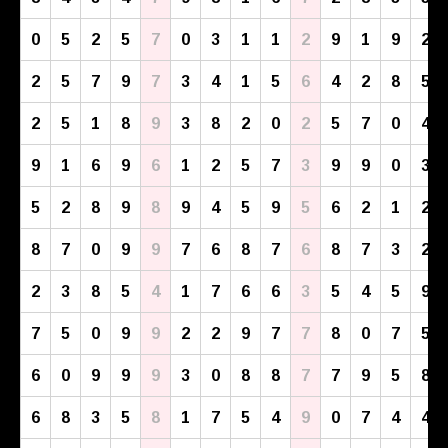
0
5
2
5
7
0
3
1
1
2
9
1
9
2
2
5
7
9
7
3
4
1
5
6
4
2
8
5
2
5
1
8
9
3
8
2
0
2
5
7
0
4
9
1
6
9
6
1
2
5
7
3
9
9
0
3
5
2
8
9
8
9
4
5
9
5
6
2
1
2
8
7
0
9
9
7
6
8
7
6
8
7
3
2
2
3
8
5
4
1
7
6
6
3
5
4
5
9
7
5
0
9
9
2
2
9
7
7
8
0
7
5
6
0
9
9
9
3
0
8
8
7
7
9
5
8
6
8
3
5
8
1
7
5
4
9
0
7
4
4