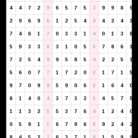
4
4
7
2
9
6
5
7
5
3
9
9
8
9
2
9
6
9
6
1
2
5
4
9
4
2
4
3
7
4
6
1
7
0
3
3
1
4
0
1
3
8
5
9
3
3
6
3
1
0
5
5
7
8
6
1
7
2
5
4
9
9
5
8
5
4
2
2
5
1
5
6
0
7
7
1
7
2
0
2
1
7
1
5
9
7
0
9
9
5
9
0
6
6
1
6
4
0
8
1
4
0
4
3
7
3
2
5
4
5
7
5
1
1
3
2
5
5
3
7
6
4
1
2
4
0
0
5
9
1
1
6
7
9
6
6
9
2
4
2
8
4
5
2
7
6
3
7
1
8
1
5
9
9