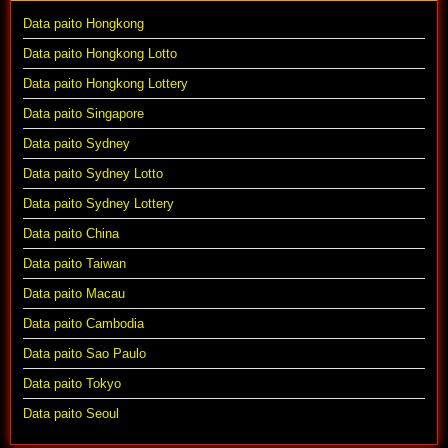
Data paito Hongkong
Data paito Hongkong Lotto
Data paito Hongkong Lottery
Data paito Singapore
Data paito Sydney
Data paito Sydney Lotto
Data paito Sydney Lottery
Data paito China
Data paito Taiwan
Data paito Macau
Data paito Cambodia
Data paito Sao Paulo
Data paito Tokyo
Data paito Seoul