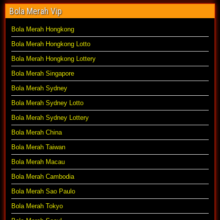
Bola Merah Vip
Bola Merah Hongkong
Bola Merah Hongkong Lotto
Bola Merah Hongkong Lottery
Bola Merah Singapore
Bola Merah Sydney
Bola Merah Sydney Lotto
Bola Merah Sydney Lottery
Bola Merah China
Bola Merah Taiwan
Bola Merah Macau
Bola Merah Cambodia
Bola Merah Sao Paulo
Bola Merah Tokyo