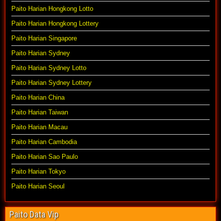
Paito Harian Hongkong Lotto
Paito Harian Hongkong Lottery
Paito Harian Singapore
Paito Harian Sydney
Paito Harian Sydney Lotto
Paito Harian Sydney Lottery
Paito Harian China
Paito Harian Taiwan
Paito Harian Macau
Paito Harian Cambodia
Paito Harian Sao Paulo
Paito Harian Tokyo
Paito Harian Seoul
Paito Data Vip