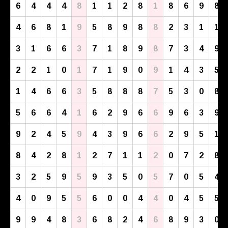
6
4
4
4
8
1
1
2
8
1
8
6
9
8
4
6
8
1
9
5
8
9
8
8
2
3
1
1
3
1
6
6
3
7
1
8
9
8
7
3
4
9
2
2
1
0
1
7
1
9
0
9
1
4
3
5
1
4
6
6
3
5
8
8
8
7
5
3
0
8
5
6
6
4
1
6
2
9
6
6
9
6
3
9
9
2
4
5
9
4
3
9
6
6
2
9
5
1
8
4
2
8
1
2
7
1
1
2
0
7
2
8
3
2
5
9
5
9
3
5
0
5
7
0
5
4
4
0
9
5
5
6
0
0
4
4
0
4
5
5
9
9
4
8
3
6
8
2
4
6
8
9
3
0