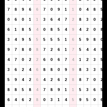
7
8
9
6
6
7
0
9
1
1
0
4
8
5
0
6
0
1
1
3
6
4
7
2
8
3
0
2
6
1
8
5
4
0
8
5
4
9
4
2
0
8
3
4
9
5
5
5
5
5
1
6
5
9
8
0
9
7
8
0
8
7
2
6
1
7
5
4
4
9
4
7
0
2
2
6
0
6
7
4
1
2
3
5
3
6
2
4
6
8
8
0
9
9
8
3
3
5
5
9
4
2
6
4
2
6
2
8
8
7
0
2
8
8
5
8
4
7
8
9
1
1
5
3
6
5
6
4
6
2
8
0
3
1
4
5
9
5
0
6