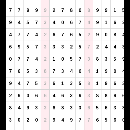
7
7
9
9
9
2
7
8
0
8
9
9
1
5
9
4
5
7
3
4
0
6
7
4
9
1
6
2
4
7
7
4
2
6
7
6
5
2
9
0
8
4
6
9
5
7
3
3
3
2
5
7
2
4
4
3
0
7
7
4
2
1
0
5
7
3
8
3
5
9
7
6
5
3
8
7
3
4
0
4
1
9
0
4
9
4
7
5
3
6
1
3
5
8
1
9
6
3
2
9
0
6
6
4
6
3
9
3
8
8
9
6
8
4
9
3
3
6
8
3
3
6
5
6
3
3
3
0
2
0
2
9
4
9
7
7
6
5
6
0