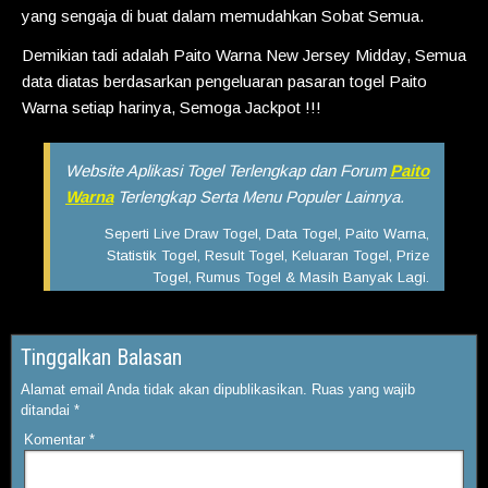
yang sengaja di buat dalam memudahkan Sobat Semua.
Demikian tadi adalah Paito Warna New Jersey Midday, Semua
data diatas berdasarkan pengeluaran pasaran togel Paito
Warna setiap harinya, Semoga Jackpot !!!
Website Aplikasi Togel Terlengkap dan Forum
Paito
Warna
Terlengkap Serta Menu Populer Lainnya.
Seperti Live Draw Togel, Data Togel, Paito Warna,
Statistik Togel, Result Togel, Keluaran Togel, Prize
Togel, Rumus Togel & Masih Banyak Lagi.
Tinggalkan Balasan
Alamat email Anda tidak akan dipublikasikan.
Ruas yang wajib
ditandai
*
Komentar
*