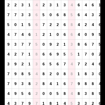
2
2
3
1
4
2
3
1
3
4
6
4
6
1
7
7
3
3
6
5
0
6
8
5
6
4
3
2
5
0
1
5
6
7
2
2
6
8
4
2
4
6
4
7
4
6
1
2
1
0
6
6
4
0
9
5
9
3
7
7
5
0
9
2
1
3
8
6
7
5
4
2
7
1
8
6
6
9
5
5
1
7
0
2
3
9
2
1
3
6
5
6
7
4
7
2
4
6
7
9
8
5
4
8
2
0
8
8
1
8
3
0
7
9
3
8
2
8
4
1
6
7
9
8
8
4
4
9
5
6
2
0
0
5
8
4
8
3
8
9
4
3
7
9
7
1
8
1
4
5
3
3
2
6