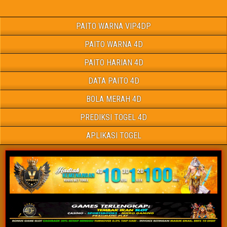
PAITO WARNA VIP4DP
PAITO WARNA 4D
PAITO HARIAN 4D
DATA PAITO 4D
BOLA MERAH 4D
PREDIKSI TOGEL 4D
APLIKASI TOGEL