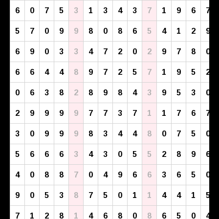
6
0
7
5
3
1
3
4
3
7
1
9
6
7
5
7
0
9
9
8
0
8
6
5
4
1
2
9
6
9
0
3
3
4
7
2
0
2
9
7
8
0
6
6
4
4
8
9
7
2
5
7
1
9
5
2
0
6
3
8
2
8
9
8
4
3
9
5
3
0
2
9
9
9
9
7
7
3
7
1
1
7
6
7
3
0
9
9
9
8
3
4
4
8
0
7
5
0
5
6
6
6
3
4
3
0
5
5
2
8
9
6
4
0
8
8
7
0
4
9
6
6
3
6
5
0
9
0
5
3
8
7
5
0
1
1
4
4
1
5
7
1
2
8
1
4
6
8
0
8
6
5
0
4