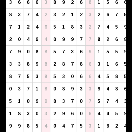
3
6
6
6
3
8
9
2
6
8
1
5
6
6
8
3
7
4
2
3
2
1
2
3
2
6
7
5
7
1
2
4
6
5
1
8
3
2
7
4
5
9
2
0
4
9
4
0
9
9
7
7
8
2
6
8
7
9
0
8
8
5
7
3
6
9
1
5
5
9
3
3
8
9
8
2
8
7
8
6
3
1
6
5
8
7
5
3
8
5
3
0
6
6
4
5
8
5
0
3
7
1
8
0
8
9
3
3
9
4
8
6
5
1
0
9
9
8
3
7
0
7
5
7
4
3
1
8
3
0
3
2
9
6
0
6
4
4
5
9
9
9
8
5
4
0
4
7
5
3
1
8
2
4