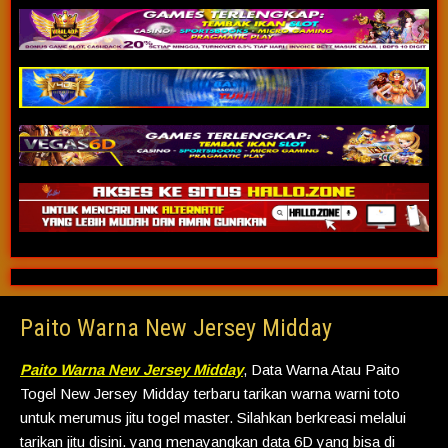
Paito Warna New Jersey Midday
Paito Warna New Jersey Midday
, Data Warna Atau Paito
Togel New Jersey Midday terbaru tarikan warna warni toto
untuk merumus jitu togel master. Silahkan berkreasi melalui
tarikan jitu disini. yang menayangkan data 6D yang bisa di