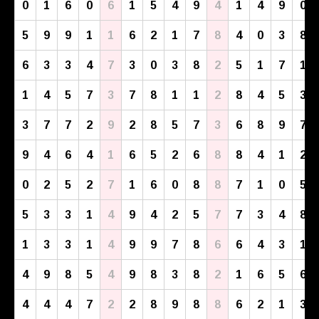
0
1
6
0
6
1
5
4
9
4
1
4
9
0
5
9
9
1
1
6
2
1
7
8
4
0
3
8
6
3
3
4
7
3
0
3
8
2
5
1
7
1
1
4
5
7
3
7
8
1
1
2
8
4
5
3
3
7
7
2
9
2
8
5
7
3
6
8
9
7
9
4
6
4
1
6
5
2
6
8
8
4
1
2
0
2
5
2
7
1
6
0
8
8
7
1
0
5
5
3
3
1
4
9
4
2
5
7
7
3
4
8
1
3
3
1
4
9
9
7
8
6
6
4
3
1
4
9
8
5
4
9
8
3
8
2
1
6
5
6
4
4
4
7
2
2
8
9
8
8
6
2
1
3