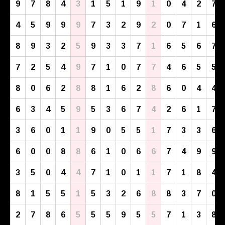
9
7
8
4
3
1
5
1
9
1
0
4
2
7
4
5
9
9
9
7
3
2
9
2
0
7
1
6
8
9
3
2
5
9
3
3
7
1
6
5
6
7
7
2
5
4
9
7
1
0
7
7
4
6
5
5
8
0
6
2
8
8
1
6
2
8
6
0
4
4
6
3
4
5
9
5
3
6
7
4
2
6
1
7
3
6
0
1
1
9
0
5
5
1
7
3
3
6
6
0
0
8
8
6
1
0
6
6
7
4
9
9
3
5
0
4
4
7
1
0
1
1
7
1
8
4
8
1
5
5
1
5
3
2
6
8
8
3
7
0
2
7
8
6
5
5
5
9
5
5
7
1
3
8