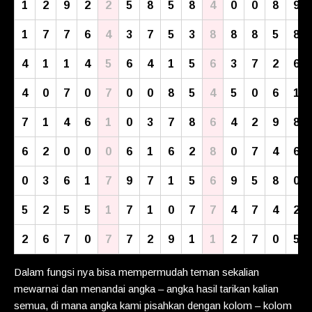
1
2
9
2
2
5
8
5
8
4
0
0
8
9
1
7
7
6
4
3
7
5
3
8
8
8
5
8
4
1
1
4
5
6
4
1
5
6
3
7
2
6
4
0
7
0
7
0
0
8
5
4
5
0
6
1
7
1
4
6
1
0
3
7
8
6
4
2
9
8
6
2
0
0
0
6
1
6
2
8
0
7
4
6
0
3
6
1
7
9
7
1
5
6
9
5
8
0
5
2
5
5
1
7
1
0
7
7
4
7
4
2
2
6
7
0
7
7
2
9
1
1
2
7
0
5
Dalam fungsi nya bisa mempermudah teman sekalian
mewarnai dan menandai angka – angka hasil tarikan kalian
semua, di mana angka kami pisahkan dengan kolom – kolom