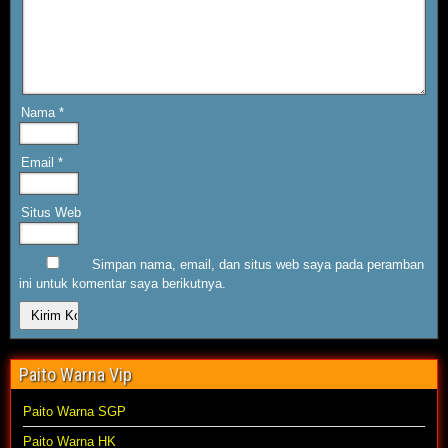
Nama
*
Email
*
Situs Web
Simpan nama, email, dan situs web saya pada peramban
ini untuk komentar saya berikutnya.
Paito Warna Vip
Paito Warna SGP
Paito Warna HK