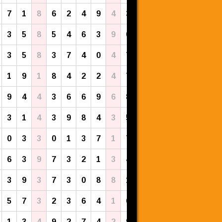
7
1
8
6
2
4
9
4
3
8
8
9
8
9
6
3
5
8
5
4
6
3
9
0
5
7
0
7
4
3
3
5
8
3
7
4
0
4
7
0
6
0
6
0
2
1
9
1
8
4
2
2
4
7
7
1
0
1
4
1
9
4
4
3
6
6
9
6
8
5
3
4
7
3
6
3
1
4
3
9
8
4
3
5
4
1
0
1
2
6
0
3
3
0
1
3
7
1
7
8
9
1
1
2
2
6
3
9
7
3
2
1
3
4
4
2
9
2
5
0
3
9
3
7
3
0
8
8
1
6
0
2
2
0
2
5
7
3
2
3
6
4
1
6
0
8
2
1
3
1
1
3
4
9
2
7
4
2
9
5
1
7
8
3
7