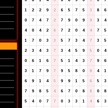
1
2
2
9
2
6
5
7
5
3
8
6
0
7
4
7
2
7
9
0
9
9
3
4
4
0
4
2
6
7
2
0
4
4
7
5
1
7
0
3
3
5
7
3
4
7
3
5
2
3
4
3
7
3
4
5
9
5
0
4
0
6
1
6
7
5
1
4
3
7
9
6
3
1
7
9
7
9
5
8
0
8
4
1
6
9
1
4
5
9
9
1
5
6
5
3
7
9
8
5
4
6
7
0
8
8
0
8
5
4
0
7
7
0
3
3
1
4
6
3