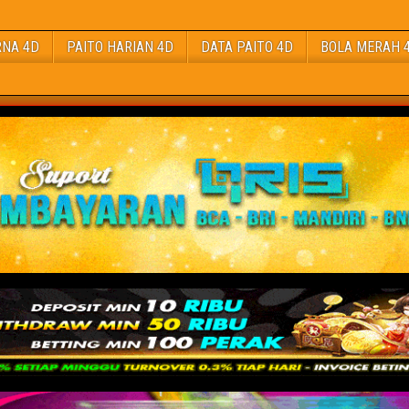
RNA 4D
PAITO HARIAN 4D
DATA PAITO 4D
BOLA MERAH 