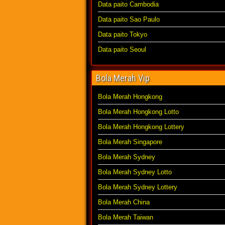
Data paito Cambodia
Data paito Sao Paulo
Data paito Tokyo
Data paito Seoul
Bola Merah Vip
Bola Merah Hongkong
Bola Merah Hongkong Lotto
Bola Merah Hongkong Lottery
Bola Merah Singapore
Bola Merah Sydney
Bola Merah Sydney Lotto
Bola Merah Sydney Lottery
Bola Merah China
Bola Merah Taiwan