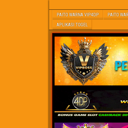
PAITO WARNA VIP4DP
PAITO WA
APLIKASI TOGEL