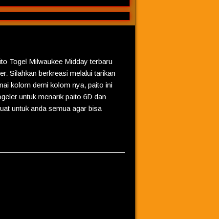
ito Togel Milwaukee Midday terbaru
r. Silahkan berkreasi melalui tarikan
nai kolom demi kolom nya, paito ini
togeler untuk menarik paito 6D dan
buat untuk anda semua agar bisa