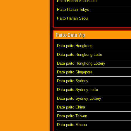
Paito Harian Sao Paulo
Paito Harian Tokyo
Paito Harian Seoul
Paito Data Vip
Data paito Hongkong
Data paito Hongkong Lotto
Data paito Hongkong Lottery
Data paito Singapore
Data paito Sydney
Data paito Sydney Lotto
Data paito Sydney Lottery
Data paito China
Data paito Taiwan
Data paito Macau