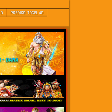
4D
PREDIKSI TOGEL 4D