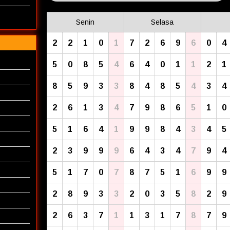
Senin
Selasa
2
2
1
0
1
7
2
6
9
6
0
4
5
0
8
5
4
6
4
0
1
1
2
1
8
5
9
3
3
8
4
8
5
4
3
4
2
6
1
3
4
7
9
8
6
5
1
0
5
1
6
4
1
9
9
8
4
3
4
5
2
3
9
9
9
6
4
3
4
7
9
4
5
1
7
0
7
8
7
5
1
6
9
9
2
8
9
3
3
2
0
3
5
8
2
9
2
6
3
7
1
1
3
1
7
8
7
9