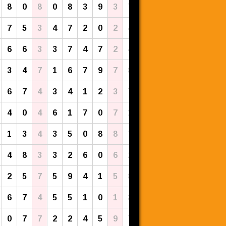
8
0
8
0
8
3
9
3
7
0
2
6
8
1
6
7
5
3
4
7
2
0
2
4
6
5
9
5
4
3
6
6
3
3
7
4
7
2
4
1
9
0
9
4
5
3
4
7
1
6
7
9
7
8
2
1
0
1
8
1
6
7
4
3
4
1
2
3
7
9
3
2
5
1
9
4
0
4
6
1
7
0
7
1
9
6
5
2
3
3
1
3
4
3
5
0
8
8
7
7
5
5
1
5
1
4
8
3
3
2
6
0
6
2
7
6
7
4
8
7
2
5
7
5
9
4
1
5
8
8
2
3
5
0
1
6
7
4
5
5
1
0
1
3
6
6
4
1
7
6
0
7
7
2
2
4
5
9
7
4
5
1
6
2
9