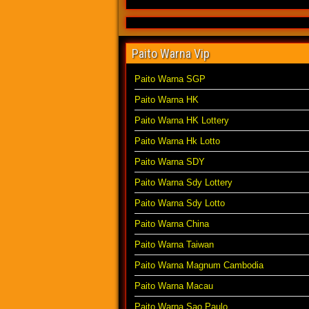
Paito Warna Vip
Paito Warna SGP
Paito Warna HK
Paito Warna HK Lottery
Paito Warna Hk Lotto
Paito Warna SDY
Paito Warna Sdy Lottery
Paito Warna Sdy Lotto
Paito Warna China
Paito Warna Taiwan
Paito Warna Magnum Cambodia
Paito Warna Macau
Paito Warna Sao Paulo