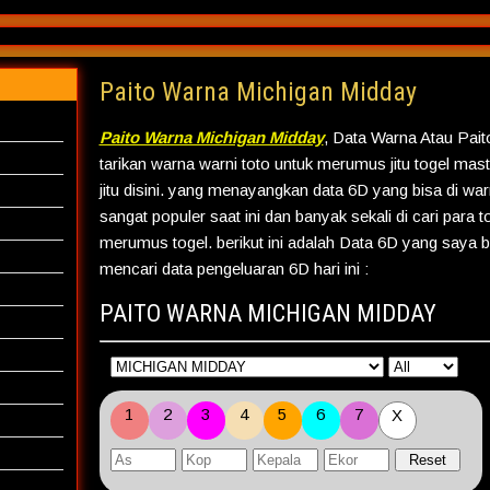
Paito Warna Michigan Midday
Paito Warna Michigan Midday
, Data Warna Atau Pait
tarikan warna warni toto untuk merumus jitu togel maste
jitu disini. yang menayangkan data 6D yang bisa di war
sangat populer saat ini dan banyak sekali di cari para 
merumus togel. berikut ini adalah Data 6D yang saya 
mencari data pengeluaran 6D hari ini :
PAITO WARNA MICHIGAN MIDDAY
1
2
3
4
5
6
7
X