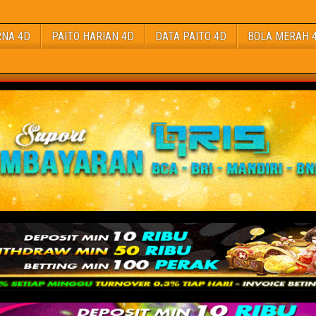
RNA 4D
PAITO HARIAN 4D
DATA PAITO 4D
BOLA MERAH 