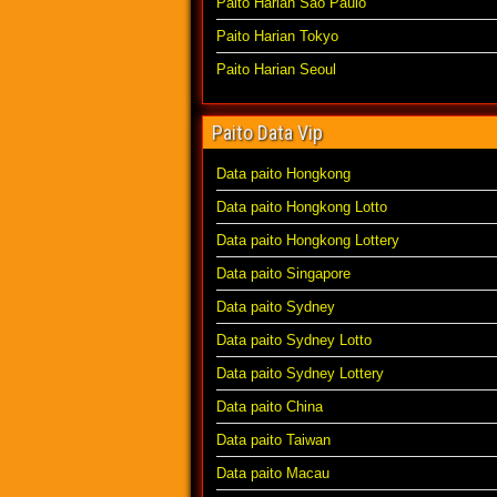
Paito Harian Sao Paulo
Paito Harian Tokyo
Paito Harian Seoul
Paito Data Vip
Data paito Hongkong
Data paito Hongkong Lotto
Data paito Hongkong Lottery
Data paito Singapore
Data paito Sydney
Data paito Sydney Lotto
Data paito Sydney Lottery
Data paito China
Data paito Taiwan
Data paito Macau