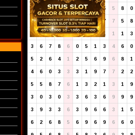
1
3
2
6
8
6
2
0
5
5
8
0
6
9
3
6
9
8
8
0
7
7
5
8
8
7
7
6
4
2
8
0
1
1
1
3
3
6
7
8
6
0
5
1
3
4
6
0
5
2
6
4
1
2
5
6
9
6
8
1
4
6
0
3
3
3
1
9
7
7
2
2
5
5
8
7
6
1
3
2
1
3
1
9
3
0
3
0
3
3
6
3
6
9
9
9
3
9
3
3
6
3
9
6
6
3
1
5
6
2
6
8
5
6
9
6
9
6
6
0
9
5
6
8
5
5
8
3
6
9
3
8