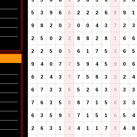
5
3
9
6
6
2
2
2
6
8
9
1
9
8
2
0
2
0
0
4
3
7
2
3
2
5
0
2
2
8
8
2
8
1
6
6
2
2
5
0
5
6
1
7
5
3
6
5
9
4
0
7
7
5
9
4
5
9
0
6
6
2
4
3
7
7
5
8
3
2
2
4
6
7
3
3
6
5
2
6
3
9
3
3
7
6
3
5
8
8
7
1
5
6
3
3
6
3
5
9
5
7
1
5
1
6
5
4
2
6
3
1
4
4
1
1
7
8
4
8