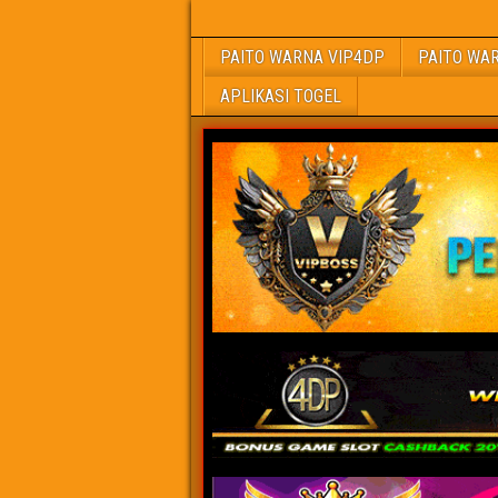
PAITO WARNA VIP4DP
PAITO WA
APLIKASI TOGEL