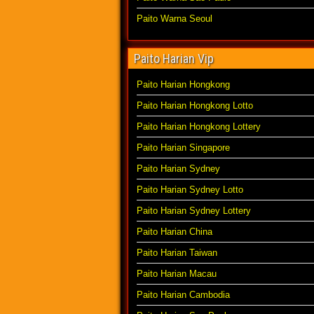
Paito Warna Seoul
Paito Harian Vip
Paito Harian Hongkong
Paito Harian Hongkong Lotto
Paito Harian Hongkong Lottery
Paito Harian Singapore
Paito Harian Sydney
Paito Harian Sydney Lotto
Paito Harian Sydney Lottery
Paito Harian China
Paito Harian Taiwan
Paito Harian Macau
Paito Harian Cambodia