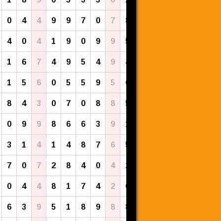
0
4
4
9
9
7
0
7
8
8
5
0
5
4
2
4
0
4
1
9
0
9
9
5
1
5
4
9
8
2
1
6
7
4
9
5
4
9
4
7
0
9
9
5
7
1
5
6
0
5
5
9
5
6
5
2
5
7
8
1
8
4
3
0
7
0
8
8
5
0
0
0
0
7
4
0
9
9
8
6
6
3
9
1
5
4
5
9
7
6
3
1
4
1
4
8
7
6
5
4
0
7
7
3
5
7
0
7
2
8
4
0
4
2
9
2
7
9
8
2
0
4
4
8
1
7
4
2
0
8
5
6
2
2
2
6
3
9
5
1
8
9
8
8
5
9
5
5
7
4