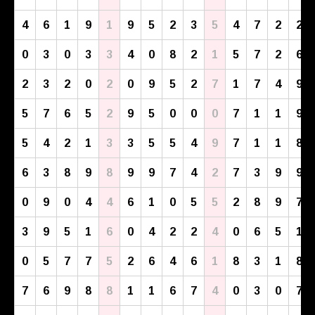
4
6
1
9
1
9
5
2
3
5
4
7
2
2
0
3
0
3
3
4
0
8
2
1
5
7
2
6
2
3
2
0
2
0
9
5
2
7
1
7
4
9
5
7
6
5
2
9
5
0
0
0
7
1
1
9
5
4
2
1
3
3
5
5
4
9
7
1
1
8
6
3
8
9
8
9
9
7
4
2
7
3
9
9
0
9
0
4
4
6
1
0
5
5
2
8
9
7
3
9
5
1
6
0
4
2
2
4
0
6
5
1
0
5
7
7
5
2
6
4
6
1
8
3
1
8
7
6
9
8
8
1
1
6
7
4
0
3
0
7