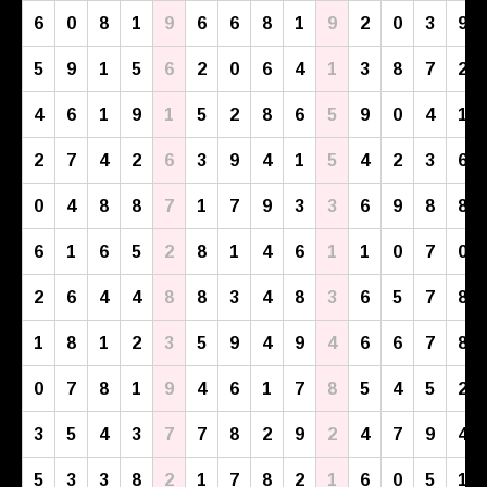
6
0
8
1
9
6
6
8
1
9
2
0
3
9
5
9
1
5
6
2
0
6
4
1
3
8
7
2
4
6
1
9
1
5
2
8
6
5
9
0
4
1
2
7
4
2
6
3
9
4
1
5
4
2
3
6
0
4
8
8
7
1
7
9
3
3
6
9
8
8
6
1
6
5
2
8
1
4
6
1
1
0
7
0
2
6
4
4
8
8
3
4
8
3
6
5
7
8
1
8
1
2
3
5
9
4
9
4
6
6
7
8
0
7
8
1
9
4
6
1
7
8
5
4
5
2
3
5
4
3
7
7
8
2
9
2
4
7
9
4
5
3
3
8
2
1
7
8
2
1
6
0
5
1