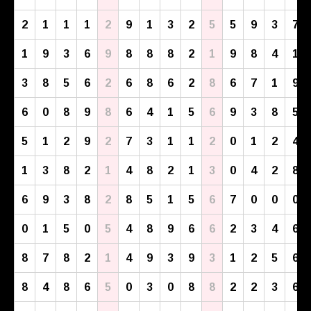
2
1
1
1
2
9
1
3
2
5
5
9
3
7
1
9
3
6
9
8
8
8
2
1
9
8
4
1
3
8
5
6
2
6
8
6
2
8
6
7
1
9
6
0
8
9
8
6
4
1
5
6
9
3
8
5
5
1
2
9
2
7
3
1
1
2
0
1
2
4
1
3
8
2
1
4
8
2
1
3
0
4
2
8
6
9
3
8
2
8
5
1
5
6
7
0
0
0
0
1
5
0
5
4
8
9
6
6
2
3
4
6
8
7
8
2
1
4
9
3
9
3
1
2
5
6
8
4
8
6
5
0
3
0
8
8
2
2
3
6