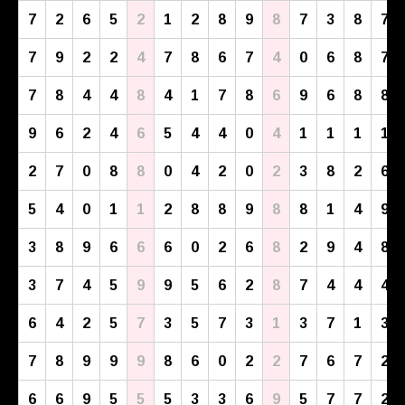
7
2
6
5
2
1
2
8
9
8
7
3
8
7
7
9
2
2
4
7
8
6
7
4
0
6
8
7
7
8
4
4
8
4
1
7
8
6
9
6
8
8
9
6
2
4
6
5
4
4
0
4
1
1
1
1
2
7
0
8
8
0
4
2
0
2
3
8
2
6
5
4
0
1
1
2
8
8
9
8
8
1
4
9
3
8
9
6
6
6
0
2
6
8
2
9
4
8
3
7
4
5
9
9
5
6
2
8
7
4
4
4
6
4
2
5
7
3
5
7
3
1
3
7
1
3
7
8
9
9
9
8
6
0
2
2
7
6
7
2
6
6
9
5
5
5
3
3
6
9
5
7
7
2