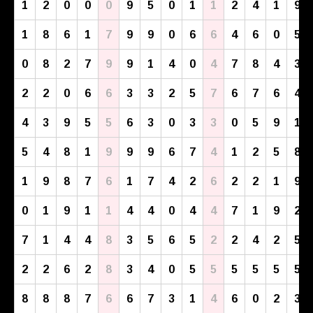
1
2
0
0
0
9
5
0
1
1
2
4
1
9
1
8
6
1
7
9
9
0
6
6
4
6
0
5
0
8
2
7
9
9
1
4
0
4
7
8
4
3
2
2
0
6
6
3
3
2
5
7
6
7
6
4
4
3
9
5
5
6
3
0
3
3
0
5
9
1
5
4
8
1
9
9
9
6
7
4
1
2
5
8
1
9
8
7
6
1
7
4
2
6
2
2
1
9
0
1
9
1
1
4
4
0
4
4
7
1
9
2
7
1
4
4
8
3
5
6
5
2
2
4
2
5
2
2
6
2
8
3
4
0
5
5
5
5
5
5
8
8
8
7
6
6
7
3
1
4
6
0
2
3