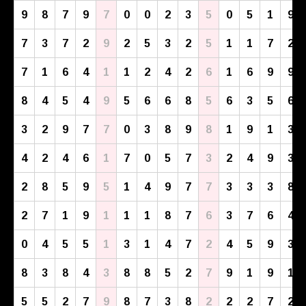
9
8
7
9
7
0
0
2
3
5
0
5
1
9
7
3
7
2
9
2
5
3
2
5
1
1
7
2
7
1
6
4
1
1
2
4
2
6
1
6
9
9
8
4
5
4
9
5
6
6
8
5
6
3
5
6
3
2
9
7
7
0
3
8
9
8
1
9
1
3
4
2
4
6
1
7
0
5
7
3
2
4
9
3
2
8
5
9
5
1
4
9
7
7
3
3
3
8
2
7
1
9
1
1
1
8
7
6
3
7
6
4
0
4
5
5
1
3
1
4
7
2
4
5
9
3
8
3
8
4
3
8
8
5
2
7
9
1
9
1
5
5
2
7
9
8
7
3
8
2
2
2
7
2