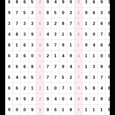
8
8
6
5
2
9
4
9
0
9
3
6
9
3
9
7
5
3
8
8
5
0
2
2
9
6
3
6
3
7
3
3
6
3
2
8
7
6
1
2
6
9
4
8
3
9
3
4
3
1
5
6
5
0
7
1
8
1
6
3
9
5
7
9
1
1
9
4
6
4
6
3
6
0
6
2
1
4
9
4
1
1
0
0
9
6
6
8
5
7
7
9
4
4
1
3
9
4
5
4
6
5
2
7
7
5
2
7
9
3
7
0
8
6
2
1
3
1
0
7
1
8
5
8
4
8
9
9
9
2
2
9
4
0
4
4
0
2
9
2
9
0
0
9
9
9
6
1
8
9
1
1
1
5