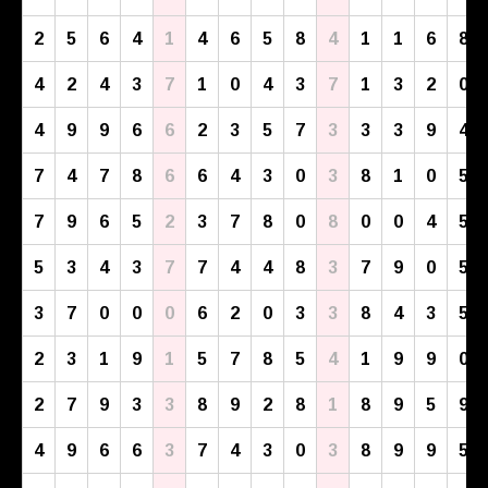
2
5
6
4
1
4
6
5
8
4
1
1
6
8
4
2
4
3
7
1
0
4
3
7
1
3
2
0
4
9
9
6
6
2
3
5
7
3
3
3
9
4
7
4
7
8
6
6
4
3
0
3
8
1
0
5
7
9
6
5
2
3
7
8
0
8
0
0
4
5
5
3
4
3
7
7
4
4
8
3
7
9
0
5
3
7
0
0
0
6
2
0
3
3
8
4
3
5
2
3
1
9
1
5
7
8
5
4
1
9
9
0
2
7
9
3
3
8
9
2
8
1
8
9
5
9
4
9
6
6
3
7
4
3
0
3
8
9
9
5