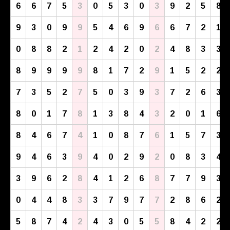
6
6
7
5
3
0
5
3
0
3
9
2
5
8
9
3
0
9
9
5
4
6
9
6
6
7
2
1
0
8
8
2
1
2
4
2
0
2
4
8
3
3
8
9
9
9
9
8
1
7
2
9
1
5
2
2
7
3
5
2
7
5
0
3
9
3
7
2
6
3
8
0
1
7
8
1
3
8
4
3
2
0
1
6
8
4
6
7
4
1
0
8
7
6
1
5
7
3
9
4
6
3
9
4
0
2
9
2
0
8
3
4
3
9
6
2
8
4
1
2
6
8
7
7
9
3
0
4
4
8
3
3
7
9
7
7
2
8
6
2
5
8
7
4
2
4
3
0
5
5
8
4
2
2