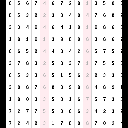
0
5
6
7
4
6
7
2
8
1
3
5
0
0
8
5
3
8
2
3
0
4
0
4
7
6
8
2
3
3
4
9
4
6
4
1
9
1
9
8
6
6
1
8
1
9
1
3
9
8
9
8
3
8
6
7
6
6
5
8
4
4
8
4
2
6
5
7
5
7
3
7
8
3
2
5
8
3
7
1
7
5
5
3
6
5
3
3
6
5
1
5
6
2
8
3
3
6
3
0
8
7
6
8
0
9
8
8
4
8
9
1
1
8
0
3
3
5
0
1
6
7
5
7
3
5
7
2
7
7
5
5
0
6
6
3
4
2
3
2
7
2
4
8
3
1
7
8
0
8
7
0
2
4