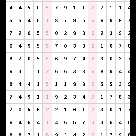
4
4
5
0
5
7
9
1
1
2
7
1
1
4
5
5
4
6
1
8
7
8
6
5
9
9
9
7
7
2
0
5
5
0
2
9
0
9
2
3
9
2
0
4
9
5
5
7
0
3
8
2
1
6
7
0
8
7
0
5
5
6
9
7
4
2
3
0
3
7
9
3
1
1
2
6
6
3
3
6
8
9
4
4
8
4
4
1
5
1
1
9
9
9
5
5
3
9
7
4
9
1
1
9
2
3
4
7
1
7
8
3
7
0
5
6
2
2
1
6
1
7
3
0
1
7
9
4
6
4
1
4
6
5
7
3
3
6
4
0
8
8
7
1
8
9
3
4
2
6
1
7
9
8