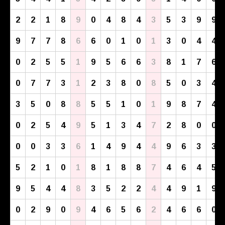
2
2
1
8
9
0
4
8
4
3
5
3
9
9
9
7
7
8
6
6
0
1
0
1
3
0
4
4
0
2
5
5
1
9
5
6
6
3
8
1
7
6
0
7
7
3
1
2
3
8
0
8
5
0
3
4
3
5
0
8
8
5
5
1
0
1
9
8
7
4
0
2
5
4
9
5
1
3
4
7
2
8
0
0
0
0
3
3
6
1
4
9
4
4
9
6
3
3
5
2
1
0
1
8
1
8
8
7
4
6
4
5
9
5
4
4
8
3
5
2
2
4
4
9
1
9
0
2
9
0
9
4
6
5
6
2
4
6
6
0