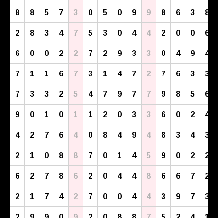
8
8
5
7
3
0
5
0
9
9
8
6
3
8
2
8
3
4
7
5
3
0
4
4
2
0
0
6
6
0
0
2
2
7
2
9
3
3
0
4
9
4
7
1
1
6
7
3
1
4
7
2
7
6
3
3
7
3
3
2
5
4
7
9
7
7
9
8
5
6
9
0
1
0
1
1
2
0
3
3
6
0
2
4
4
2
7
6
4
0
8
4
9
4
8
3
4
3
2
1
0
8
8
7
0
1
4
5
9
0
2
2
6
2
7
8
6
2
0
4
4
8
6
6
7
2
2
1
7
4
2
7
0
0
4
4
3
9
7
3
2
9
9
0
9
2
0
8
8
7
5
2
4
1