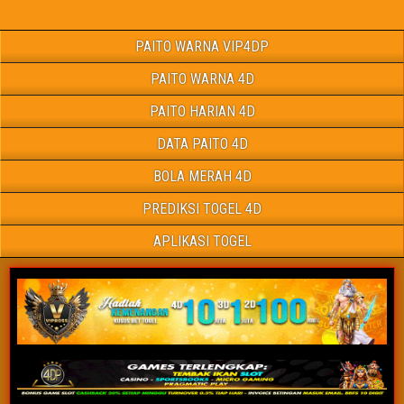
PAITO WARNA VIP4DP
PAITO WARNA 4D
PAITO HARIAN 4D
DATA PAITO 4D
BOLA MERAH 4D
PREDIKSI TOGEL 4D
APLIKASI TOGEL