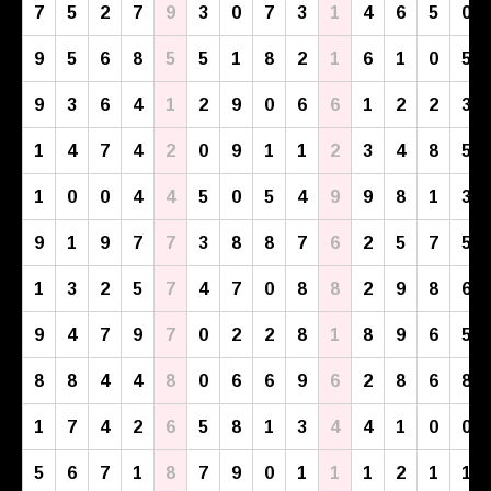
7
5
2
7
9
3
0
7
3
1
4
6
5
0
9
5
6
8
5
5
1
8
2
1
6
1
0
5
9
3
6
4
1
2
9
0
6
6
1
2
2
3
1
4
7
4
2
0
9
1
1
2
3
4
8
5
1
0
0
4
4
5
0
5
4
9
9
8
1
3
9
1
9
7
7
3
8
8
7
6
2
5
7
5
1
3
2
5
7
4
7
0
8
8
2
9
8
6
9
4
7
9
7
0
2
2
8
1
8
9
6
5
8
8
4
4
8
0
6
6
9
6
2
8
6
8
1
7
4
2
6
5
8
1
3
4
4
1
0
0
5
6
7
1
8
7
9
0
1
1
1
2
1
1