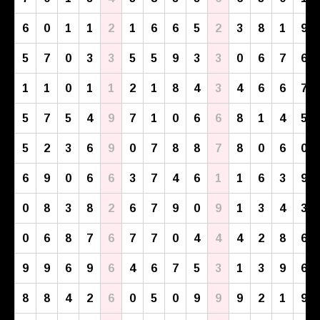
6
0
1
1
2
1
6
6
5
2
3
8
1
9
5
7
0
3
3
5
5
9
3
3
0
6
7
6
1
1
0
1
1
2
1
8
4
3
4
6
6
7
5
7
5
4
9
7
1
0
6
6
8
1
4
5
5
2
3
6
9
0
7
8
8
7
8
0
6
0
6
9
0
6
6
3
7
4
6
1
1
6
3
9
0
8
3
8
2
6
7
9
0
9
1
3
4
3
0
6
8
7
6
7
7
0
4
4
4
2
8
6
9
9
6
9
6
4
6
7
5
3
1
3
9
6
8
8
4
2
6
0
5
0
9
9
9
2
1
9