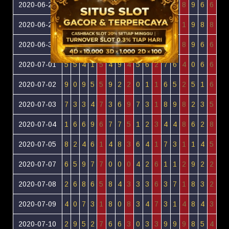
2020-06-27
4
3
6
4
1
6
3
9
4
6
1
9
8
8
9
6
6
2020-06-28
4
6
0
0
0
9
7
7
4
8
3
6
4
1
9
8
8
2020-06-30
6
2
6
4
1
6
3
9
4
6
1
9
8
8
9
6
6
2020-07-01
5
5
4
1
5
4
9
4
5
6
2
7
6
4
0
6
6
2020-07-02
9
0
9
5
5
9
2
2
0
1
1
6
5
2
5
1
6
2020-07-03
7
3
3
4
7
3
6
9
7
3
1
8
9
8
2
3
5
2020-07-04
1
6
6
9
6
7
7
5
1
2
3
4
4
8
6
2
8
2020-07-05
8
2
4
6
1
4
8
3
6
4
1
7
3
1
1
4
5
2020-07-07
6
5
9
7
7
0
0
0
4
2
6
1
1
2
9
2
2
2020-07-08
2
6
8
6
5
8
4
3
3
3
6
3
7
1
8
3
2
2020-07-09
4
0
7
3
1
8
0
8
3
4
7
3
1
4
8
4
3
2020-07-10
2
9
5
2
7
6
6
3
0
3
3
9
9
9
8
5
4