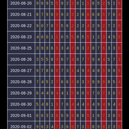
2020-08-20
9
6
9
5
5
9
2
2
0
1
1
6
5
2
5
1
6
2020-08-21
8
7
9
0
9
9
3
3
2
6
8
6
8
5
7
6
4
2020-08-22
9
0
7
0
7
5
6
2
2
2
4
2
9
2
7
2
9
2020-08-23
4
6
0
1
1
0
5
5
9
5
5
1
2
3
4
5
9
2020-08-25
3
9
3
6
9
3
4
7
8
3
2
8
7
6
3
3
6
2020-08-26
3
5
5
8
4
6
7
4
0
7
7
9
4
4
5
7
3
2020-08-27
9
7
8
0
8
7
3
1
4
9
4
4
8
3
9
9
9
2020-08-28
7
4
5
2
7
6
6
3
0
3
3
9
9
9
8
5
4
2020-08-29
6
4
4
9
4
4
1
5
8
0
8
7
0
7
3
0
3
2020-08-30
5
4
8
1
9
7
6
4
4
4
8
4
9
4
9
4
4
2020-09-01
6
6
3
3
6
0
9
9
8
6
5
1
6
7
3
6
9
2020-09-02
9
6
3
4
7
3
6
9
7
3
1
8
9
8
2
3
5