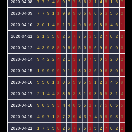
2020-04-08
7
7
2
4
6
0
7
7
6
6
3
1
4
5
1
6
7
2020-04-09
7
7
9
1
1
9
9
9
0
6
6
6
6
3
5
6
2
2020-04-10
3
0
1
4
5
1
3
4
9
6
6
0
8
8
4
6
1
2020-04-11
2
1
3
5
8
2
5
7
7
5
3
5
2
7
0
2
2
2020-04-12
4
3
9
8
8
9
6
6
5
0
5
6
9
6
0
0
0
2020-04-14
9
4
2
2
4
2
1
3
7
0
7
5
0
5
2
0
2
2020-04-15
1
9
9
9
9
9
1
1
3
0
3
6
0
6
8
0
8
2020-04-16
5
5
0
1
1
0
5
5
9
5
5
1
2
3
4
5
9
2020-04-17
2
1
4
4
8
3
9
3
8
1
9
8
6
5
3
1
4
2020-04-18
9
8
3
9
3
4
4
8
5
5
1
7
7
5
0
5
5
2020-04-19
4
9
7
1
8
7
2
9
4
3
7
4
5
9
9
3
3
2020-04-21
1
7
3
5
8
2
5
7
7
5
3
5
2
7
0
2
2