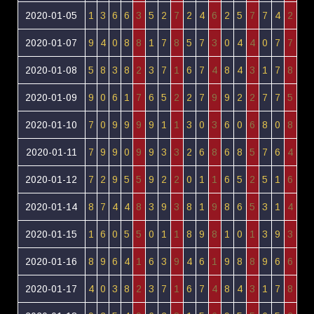
2020-01-05
1
3
6
6
3
5
2
7
2
4
6
2
5
7
7
4
2
2020-01-07
9
4
0
8
8
1
7
8
5
7
3
0
4
4
0
7
7
2020-01-08
5
8
3
8
2
3
7
1
6
7
4
8
4
3
1
7
8
2020-01-09
9
0
6
1
7
6
5
2
2
7
9
9
2
2
7
7
5
2020-01-10
7
0
9
9
9
9
1
1
3
0
3
6
0
6
8
0
8
2020-01-11
7
9
9
0
9
9
3
3
2
6
8
6
8
5
7
6
4
2020-01-12
7
2
9
5
5
9
2
2
0
1
1
6
5
2
5
1
6
2020-01-14
8
7
4
4
8
3
9
3
8
1
9
8
6
5
3
1
4
2020-01-15
1
6
0
5
5
0
1
1
8
9
8
1
0
1
3
9
3
2020-01-16
8
9
6
4
1
6
3
9
4
6
1
9
8
8
9
6
6
2020-01-17
4
0
3
8
2
3
7
1
6
7
4
8
4
3
1
7
8