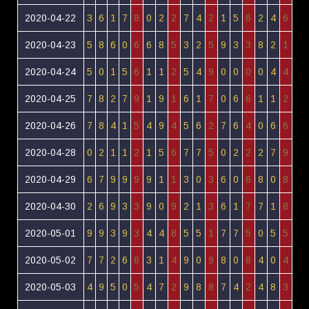
2020-04-22
3
6
1
7
8
0
2
2
7
4
2
1
5
6
2
4
6
2020-04-23
5
8
6
0
6
6
8
5
3
2
5
9
3
3
8
2
1
2020-04-24
5
0
1
5
6
1
1
2
5
4
9
0
0
0
0
4
4
2020-04-25
7
8
2
7
9
1
9
1
6
1
7
0
6
6
1
1
2
2020-04-26
7
8
4
1
5
4
9
4
5
6
2
7
6
4
0
6
6
2020-04-28
0
2
1
1
2
1
5
6
7
7
5
0
2
2
2
7
9
2020-04-29
6
7
9
9
9
9
1
1
3
0
3
6
0
6
8
0
8
2020-04-30
2
6
9
3
3
9
0
9
2
1
3
6
1
7
7
1
8
2020-05-01
9
9
3
9
3
4
4
8
5
5
1
7
7
5
0
5
5
2020-05-02
7
7
2
6
8
3
1
4
9
0
9
8
0
8
4
0
4
2020-05-03
4
9
5
0
5
4
7
2
9
8
8
7
4
2
4
8
3