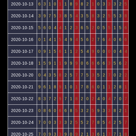
2020-10-13
6
3
1
0
1
1
8
9
8
2
1
0
3
3
3
2
5
2020-10-14
3
9
7
5
3
8
5
4
3
5
8
3
2
5
5
3
8
2020-10-15
5
6
0
4
4
1
2
3
6
5
2
0
5
5
1
5
6
2020-10-16
0
1
4
1
5
4
9
4
5
6
2
7
6
4
0
6
6
2020-10-17
0
9
1
5
6
1
1
2
5
4
9
0
0
0
0
4
4
2020-10-18
1
5
9
1
1
9
9
9
0
6
6
6
6
3
5
6
2
2020-10-20
0
4
3
5
8
2
5
7
7
5
3
5
2
7
0
2
2
2020-10-21
9
6
1
8
9
1
0
1
7
8
6
0
1
1
2
8
1
2020-10-22
8
3
7
2
9
7
1
8
2
0
2
4
0
4
7
0
7
2020-10-23
0
8
6
0
6
6
8
5
3
2
5
9
3
3
8
2
1
2020-10-24
7
0
0
3
3
3
2
5
5
2
7
8
5
4
2
5
7
2020-10-25
7
0
9
3
3
9
0
9
2
1
3
6
1
7
7
1
8