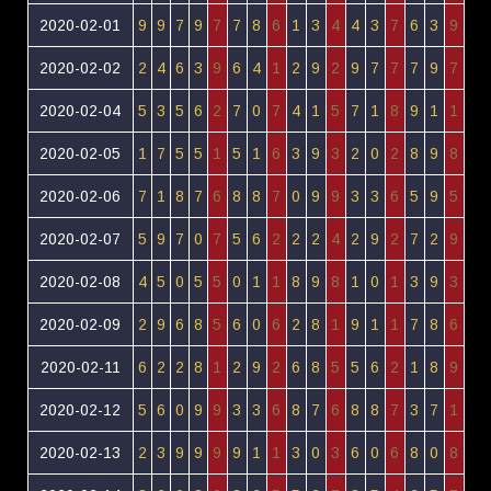
2020-02-01
9
9
7
9
7
7
8
6
1
3
4
4
3
7
6
3
9
2020-02-02
2
4
6
3
9
6
4
1
2
9
2
9
7
7
7
9
7
2020-02-04
5
3
5
6
2
7
0
7
4
1
5
7
1
8
9
1
1
2020-02-05
1
7
5
5
1
5
1
6
3
9
3
2
0
2
8
9
8
2020-02-06
7
1
8
7
6
8
8
7
0
9
9
3
3
6
5
9
5
2020-02-07
5
9
7
0
7
5
6
2
2
2
4
2
9
2
7
2
9
2020-02-08
4
5
0
5
5
0
1
1
8
9
8
1
0
1
3
9
3
2020-02-09
2
9
6
8
5
6
0
6
2
8
1
9
1
1
7
8
6
2020-02-11
6
2
2
8
1
2
9
2
6
8
5
5
6
2
1
8
9
2020-02-12
5
6
0
9
9
3
3
6
8
7
6
8
8
7
3
7
1
2020-02-13
2
3
9
9
9
9
1
1
3
0
3
6
0
6
8
0
8