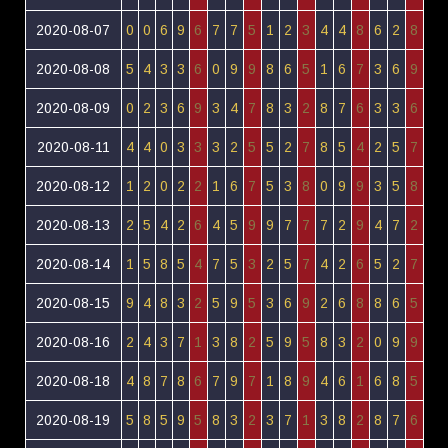
2020-08-07
0
0
6
9
6
7
7
5
1
2
3
4
4
8
6
2
8
2020-08-08
5
4
3
3
6
0
9
9
8
6
5
1
6
7
3
6
9
2020-08-09
0
2
3
6
9
3
4
7
8
3
2
8
7
6
3
3
6
2020-08-11
4
4
0
3
3
3
2
5
5
2
7
8
5
4
2
5
7
2020-08-12
1
2
0
2
2
1
6
7
5
3
8
0
9
9
3
5
8
2020-08-13
2
5
4
2
6
4
5
9
9
7
7
7
2
9
4
7
2
2020-08-14
1
5
8
5
4
7
5
3
2
5
7
4
2
6
5
2
7
2020-08-15
9
4
8
3
2
5
9
5
3
6
9
2
6
8
8
6
5
2020-08-16
2
4
3
7
1
3
8
2
5
9
5
8
3
2
0
9
9
2020-08-18
4
8
7
8
6
7
9
7
1
8
9
4
6
1
6
8
5
2020-08-19
5
8
5
9
5
8
3
2
3
7
1
3
8
2
8
7
6