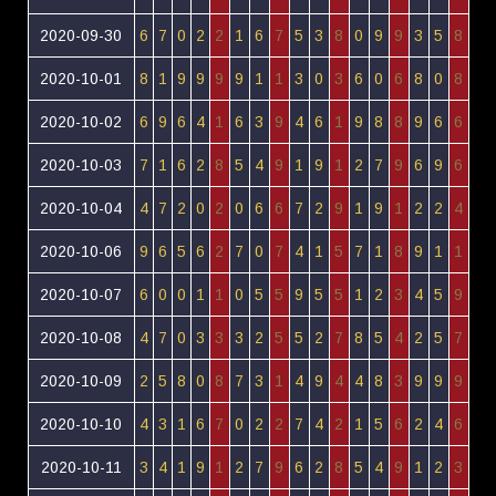
2020-09-30
6
7
0
2
2
1
6
7
5
3
8
0
9
9
3
5
8
2020-10-01
8
1
9
9
9
9
1
1
3
0
3
6
0
6
8
0
8
2020-10-02
6
9
6
4
1
6
3
9
4
6
1
9
8
8
9
6
6
2020-10-03
7
1
6
2
8
5
4
9
1
9
1
2
7
9
6
9
6
2020-10-04
4
7
2
0
2
0
6
6
7
2
9
1
9
1
2
2
4
2020-10-06
9
6
5
6
2
7
0
7
4
1
5
7
1
8
9
1
1
2020-10-07
6
0
0
1
1
0
5
5
9
5
5
1
2
3
4
5
9
2020-10-08
4
7
0
3
3
3
2
5
5
2
7
8
5
4
2
5
7
2020-10-09
2
5
8
0
8
7
3
1
4
9
4
4
8
3
9
9
9
2020-10-10
4
3
1
6
7
0
2
2
7
4
2
1
5
6
2
4
6
2020-10-11
3
4
1
9
1
2
7
9
6
2
8
5
4
9
1
2
3