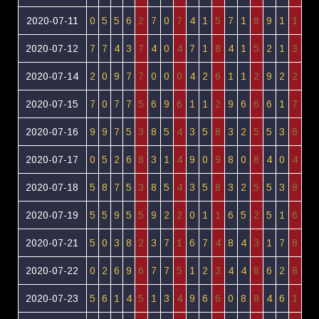
2020-07-11
0
5
5
6
2
7
0
7
4
1
5
7
1
8
9
1
1
2020-07-12
7
7
4
3
7
4
0
4
7
1
8
4
1
5
2
1
3
2020-07-14
2
0
9
7
7
0
0
0
4
2
6
1
1
2
9
2
2
2020-07-15
7
0
7
7
5
6
9
6
1
1
2
9
6
6
6
1
7
2020-07-16
9
9
7
5
3
8
5
4
3
5
8
3
2
5
5
3
8
2020-07-17
0
5
2
6
8
3
1
4
9
0
9
8
0
8
4
0
4
2020-07-18
5
8
7
5
3
8
5
4
3
5
8
3
2
5
5
3
8
2020-07-19
5
5
9
5
5
9
2
2
0
1
1
6
5
2
5
1
6
2020-07-21
5
0
3
8
2
3
7
1
6
7
4
8
4
3
1
7
8
2020-07-22
0
2
6
9
6
7
7
5
1
2
3
4
4
8
6
2
8
2020-07-23
5
6
1
4
5
1
3
4
9
6
6
0
8
8
4
6
1