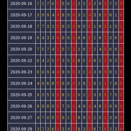
2020-09-16
7
1
7
0
7
5
6
2
2
2
4
2
9
2
7
2
9
2020-09-17
3
9
9
4
4
8
9
8
3
1
4
3
6
9
8
1
9
2020-09-18
7
7
3
2
5
0
3
3
6
0
6
1
8
9
1
0
1
2020-09-19
6
4
3
3
6
0
9
9
8
6
5
1
6
7
3
6
9
2020-09-20
7
5
7
4
2
5
7
3
1
6
7
2
4
6
6
6
3
2020-09-22
6
4
2
5
7
3
5
8
8
5
4
8
2
1
0
3
3
2020-09-23
6
0
9
4
4
8
9
8
3
1
4
3
6
9
8
1
9
2020-09-24
4
0
6
8
5
6
0
6
2
8
1
9
1
1
7
8
6
2020-09-25
9
3
5
3
8
8
2
1
0
2
2
3
5
8
7
5
3
2020-09-26
9
9
8
0
8
7
3
1
4
9
4
4
8
3
9
9
9
2020-09-27
4
7
0
5
5
0
1
1
8
9
8
1
0
1
3
9
3
2020-09-29
3
7
3
6
9
3
4
7
8
3
2
8
7
6
3
3
6