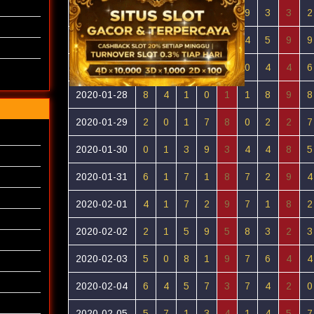
2020-01-25
6
9
9
0
9
9
3
3
2
2020-01-26
9
0
4
2
6
4
5
9
9
2020-01-27
4
0
1
2
3
0
4
4
6
2020-01-28
8
4
1
0
1
1
8
9
8
2020-01-29
2
0
1
7
8
0
2
2
7
2020-01-30
0
1
3
9
3
4
4
8
5
2020-01-31
6
1
7
1
8
7
2
9
4
2020-02-01
4
1
7
2
9
7
1
8
2
2020-02-02
2
1
5
9
5
8
3
2
3
2020-02-03
5
0
8
1
9
7
6
4
4
2020-02-04
6
4
5
7
3
7
4
2
0
2020-02-05
5
7
1
3
4
1
4
5
7