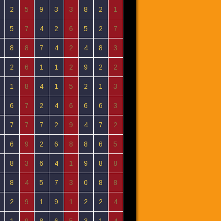
2
5
9
3
3
8
2
1
5
7
4
2
6
5
2
7
8
8
7
4
2
4
8
3
2
6
1
1
2
9
2
2
1
8
4
1
5
2
1
3
6
7
2
4
6
6
6
3
7
7
7
2
9
4
7
2
6
9
2
6
8
8
6
5
8
3
6
4
1
9
8
8
8
4
5
7
3
0
8
8
2
9
1
9
1
2
2
4