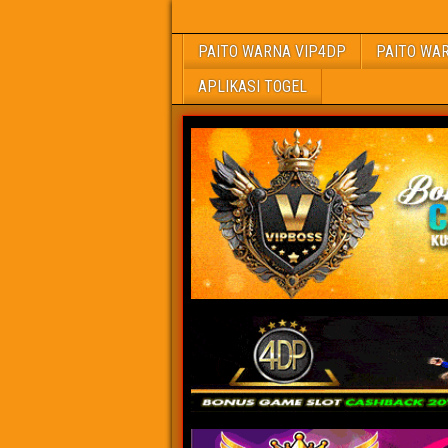
PAITO WARNA VIP4DP
PAITO WA
APLIKASI TOGEL