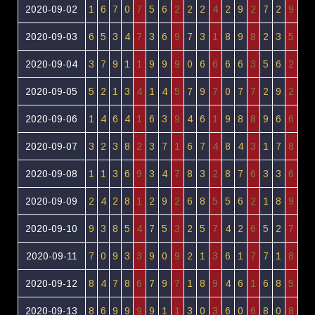
2020-09-02
1
6
7
0
7
5
6
2
2
2
4
2
9
2
7
2
9
2020-09-03
6
5
3
4
7
3
6
9
7
3
1
8
9
8
2
3
5
2020-09-04
3
7
9
1
1
9
9
9
0
6
6
6
6
3
5
6
2
2020-09-05
5
2
1
3
4
1
4
5
7
9
7
0
7
7
2
9
2
2020-09-06
1
4
6
4
1
6
3
9
4
6
1
9
8
8
9
6
6
2020-09-07
3
2
3
8
2
3
7
1
6
7
4
8
4
3
1
7
8
2020-09-08
1
1
3
6
9
3
4
7
8
3
2
8
7
6
3
3
6
2020-09-09
2
4
2
8
1
2
9
2
6
8
5
5
6
2
1
8
9
2020-09-10
9
3
8
5
4
7
5
3
2
5
7
4
2
6
5
2
7
2020-09-11
7
0
9
3
3
9
0
9
2
1
3
6
1
7
7
1
8
2020-09-12
8
4
7
8
6
7
9
7
1
8
9
4
6
1
6
8
5
2020-09-13
8
6
9
9
9
9
1
1
3
0
3
6
0
6
8
0
8