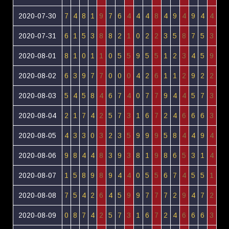
2020-07-30
7
4
8
1
9
7
6
4
4
4
8
4
9
4
9
4
4
2020-07-31
6
1
5
3
8
8
2
1
0
2
2
3
5
8
7
5
3
2020-08-01
8
1
0
1
1
0
5
5
9
5
5
1
2
3
4
5
9
2020-08-02
6
3
9
7
7
0
0
0
4
2
6
1
1
2
9
2
2
2020-08-03
5
4
5
8
4
6
7
4
0
7
7
9
4
4
5
7
3
2020-08-04
2
1
7
4
2
5
7
3
1
6
7
2
4
6
6
6
3
2020-08-05
4
3
3
0
3
2
3
5
9
9
9
5
8
4
4
9
4
2020-08-06
9
8
4
4
8
3
9
3
8
1
9
8
6
5
3
1
4
2020-08-07
1
5
8
9
8
9
4
4
0
5
5
6
7
4
5
5
1
2020-08-08
7
5
4
2
6
4
5
9
9
7
7
7
2
9
4
7
2
2020-08-09
0
8
7
4
2
5
7
3
1
6
7
2
4
6
6
6
3