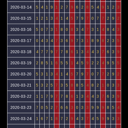
2020-03-14
5
4
1
9
1
2
7
9
6
2
8
5
4
9
1
2
3
2020-03-15
1
2
1
3
4
1
4
5
7
9
7
0
7
7
2
9
2
2020-03-16
5
0
7
3
1
8
0
8
3
4
7
3
1
4
8
4
3
2020-03-17
0
4
3
4
7
3
6
9
7
3
1
8
9
8
2
3
5
2020-03-18
4
7
7
9
7
7
8
6
1
3
4
4
3
7
6
3
9
2020-03-19
2
8
5
1
6
5
5
1
4
5
9
2
2
4
9
5
5
2020-03-20
5
3
1
3
4
1
4
5
7
9
7
0
7
7
2
9
2
2020-03-21
5
3
2
5
7
3
5
8
8
5
4
8
2
1
0
3
3
2020-03-22
1
1
7
9
7
7
8
6
1
3
4
4
3
7
6
3
9
2020-03-23
7
0
5
2
7
6
6
3
0
3
3
9
9
9
8
5
4
2020-03-24
1
6
7
1
8
7
2
9
4
3
7
4
5
9
9
3
3