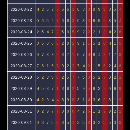
2020-08-22
4
2
5
2
7
6
6
3
0
3
3
9
9
9
8
5
4
2020-08-23
0
6
5
2
7
6
6
3
0
3
3
9
9
9
8
5
4
2020-08-24
2
5
4
7
2
5
0
5
9
2
2
2
1
3
4
2
6
2020-08-25
3
5
0
6
6
2
0
2
9
1
1
5
1
6
4
1
5
2020-08-26
0
7
3
8
2
3
7
1
6
7
4
8
4
3
1
7
8
2020-08-27
7
6
1
6
7
0
2
2
7
4
2
1
5
6
2
4
6
2020-08-28
6
2
3
5
8
2
5
7
7
5
3
5
2
7
0
2
2
2020-08-29
4
5
3
7
1
3
8
2
5
9
5
8
3
2
0
9
9
2020-08-30
4
2
9
4
4
8
9
8
3
1
4
3
6
9
8
1
9
2020-08-31
9
2
9
7
7
0
0
0
4
2
6
1
1
2
9
2
2
2020-09-01
0
3
7
5
3
8
5
4
3
5
8
3
2
5
5
3
8