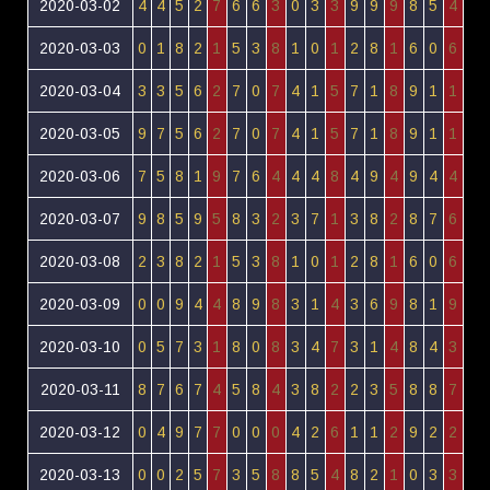
2020-03-02
4
4
5
2
7
6
6
3
0
3
3
9
9
9
8
5
4
2020-03-03
0
1
8
2
1
5
3
8
1
0
1
2
8
1
6
0
6
2020-03-04
3
3
5
6
2
7
0
7
4
1
5
7
1
8
9
1
1
2020-03-05
9
7
5
6
2
7
0
7
4
1
5
7
1
8
9
1
1
2020-03-06
7
5
8
1
9
7
6
4
4
4
8
4
9
4
9
4
4
2020-03-07
9
8
5
9
5
8
3
2
3
7
1
3
8
2
8
7
6
2020-03-08
2
3
8
2
1
5
3
8
1
0
1
2
8
1
6
0
6
2020-03-09
0
0
9
4
4
8
9
8
3
1
4
3
6
9
8
1
9
2020-03-10
0
5
7
3
1
8
0
8
3
4
7
3
1
4
8
4
3
2020-03-11
8
7
6
7
4
5
8
4
3
8
2
2
3
5
8
8
7
2020-03-12
0
4
9
7
7
0
0
0
4
2
6
1
1
2
9
2
2
2020-03-13
0
0
2
5
7
3
5
8
8
5
4
8
2
1
0
3
3