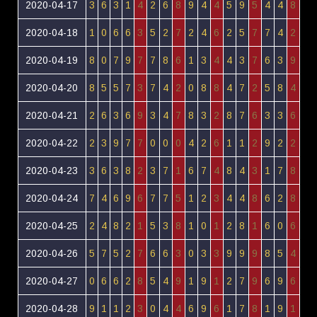
2020-04-17
3
6
3
1
4
2
6
8
9
4
4
5
9
5
4
4
8
2020-04-18
1
0
6
6
3
5
2
7
2
4
6
2
5
7
7
4
2
2020-04-19
8
0
7
9
7
7
8
6
1
3
4
4
3
7
6
3
9
2020-04-20
8
5
5
7
3
7
4
2
0
8
8
4
7
2
5
8
4
2020-04-21
2
6
3
6
9
3
4
7
8
3
2
8
7
6
3
3
6
2020-04-22
2
3
9
7
7
0
0
0
4
2
6
1
1
2
9
2
2
2020-04-23
3
6
3
8
2
3
7
1
6
7
4
8
4
3
1
7
8
2020-04-24
7
4
6
9
6
7
7
5
1
2
3
4
4
8
6
2
8
2020-04-25
2
4
8
2
1
5
3
8
1
0
1
2
8
1
6
0
6
2020-04-26
5
7
5
2
7
6
6
3
0
3
3
9
9
9
8
5
4
2020-04-27
0
6
6
2
8
5
4
9
1
9
1
2
7
9
6
9
6
2020-04-28
9
1
1
2
3
0
4
4
6
9
6
1
7
8
1
9
1