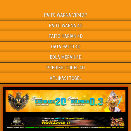
PAITO WARNA VIP4DP
PAITO WARNA 4D
PAITO HARIAN 4D
DATA PAITO 4D
BOLA MERAH 4D
PREDIKSI TOGEL 4D
APLIKASI TOGEL