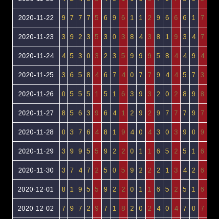
2020-11-22
9
7
7
7
5
6
9
6
1
1
2
9
6
6
6
1
7
2020-11-23
3
9
2
3
5
3
0
3
8
4
3
8
1
9
3
4
7
2020-11-24
4
5
3
0
3
2
3
5
9
9
9
5
8
4
4
9
4
2020-11-25
3
6
5
8
4
6
7
4
0
7
7
9
4
4
5
7
3
2020-11-26
0
5
5
5
1
5
1
6
3
9
3
2
0
2
8
9
8
2020-11-27
8
5
6
3
9
6
4
1
2
9
2
9
7
7
7
9
7
2020-11-28
0
3
7
6
4
8
1
9
4
0
4
3
0
3
9
0
9
2020-11-29
3
9
9
5
5
9
2
2
0
1
1
6
5
2
5
1
6
2020-11-30
3
7
4
7
2
5
0
5
9
2
2
2
1
3
4
2
6
2020-12-01
8
1
9
5
5
9
2
2
0
1
1
6
5
2
5
1
6
2020-12-02
7
9
7
2
9
7
1
8
2
0
2
4
0
4
7
0
7