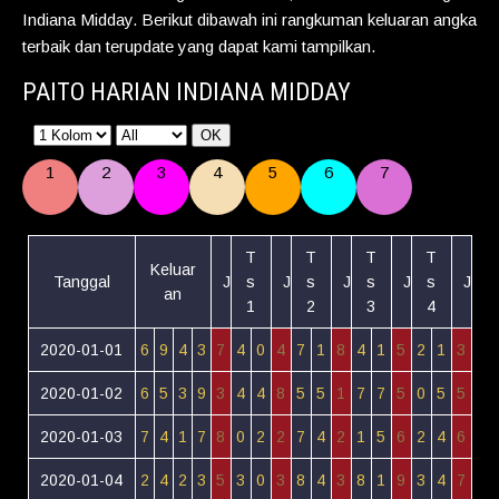
Indiana Midday. Berikut dibawah ini rangkuman keluaran angka
terbaik dan terupdate yang dapat kami tampilkan.
PAITO HARIAN INDIANA MIDDAY
OK
1
2
3
4
5
6
7
T
T
T
T
Keluar
Tanggal
J
s
J
s
J
s
J
s
J
an
1
2
3
4
2020-01-01
6
9
4
3
7
4
0
4
7
1
8
4
1
5
2
1
3
2020-01-02
6
5
3
9
3
4
4
8
5
5
1
7
7
5
0
5
5
2020-01-03
7
4
1
7
8
0
2
2
7
4
2
1
5
6
2
4
6
2020-01-04
2
4
2
3
5
3
0
3
8
4
3
8
1
9
3
4
7