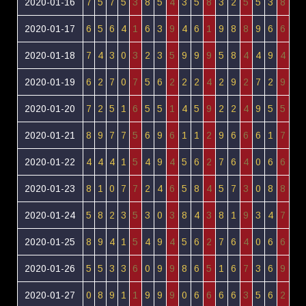
2020-01-16
7
5
7
5
3
8
5
4
3
5
8
3
2
5
5
3
8
2020-01-17
6
5
6
4
1
6
3
9
4
6
1
9
8
8
9
6
6
2020-01-18
7
4
3
0
3
2
3
5
9
9
9
5
8
4
4
9
4
2020-01-19
6
2
7
0
7
5
6
2
2
2
4
2
9
2
7
2
9
2020-01-20
7
2
5
1
6
5
5
1
4
5
9
2
2
4
9
5
5
2020-01-21
8
9
7
7
5
6
9
6
1
1
2
9
6
6
6
1
7
2020-01-22
4
4
4
1
5
4
9
4
5
6
2
7
6
4
0
6
6
2020-01-23
8
1
0
7
7
2
4
6
5
8
4
5
7
3
0
8
8
2020-01-24
5
8
2
3
5
3
0
3
8
4
3
8
1
9
3
4
7
2020-01-25
8
9
4
1
5
4
9
4
5
6
2
7
6
4
0
6
6
2020-01-26
5
5
3
3
6
0
9
9
8
6
5
1
6
7
3
6
9
2020-01-27
0
8
9
1
1
9
9
9
0
6
6
6
6
3
5
6
2