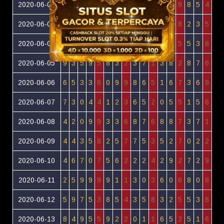
2020-06-02
1
3
5
2
7
6
6
3
0
3
3
9
9
9
8
5
4
2020-06-03
8
7
3
4
7
3
6
9
7
3
1
8
9
8
2
3
5
2020-06-04
8
0
7
5
3
8
5
4
3
5
8
3
2
5
5
3
8
2020-06-05
9
3
5
9
5
8
3
2
3
7
1
3
8
2
8
7
6
2020-06-06
6
5
3
3
6
0
9
9
8
6
5
1
6
7
3
6
9
2020-06-07
7
3
0
4
4
1
2
3
6
5
2
0
5
5
1
5
6
2020-06-08
4
2
0
9
9
3
3
6
8
7
6
8
8
7
3
7
1
2020-06-09
4
4
3
5
8
2
5
7
7
5
3
5
2
7
0
2
2
2020-06-10
4
6
7
0
7
5
6
2
2
2
4
2
9
2
7
2
9
2020-06-11
2
5
9
9
9
9
1
1
3
0
3
6
0
6
8
0
8
2020-06-12
5
9
7
5
3
8
5
4
3
5
8
3
2
5
5
3
8
2020-06-13
8
4
9
5
5
9
2
2
0
1
1
6
5
2
5
1
6