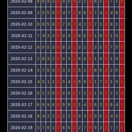
2020-02-08
8
6
9
3
3
9
0
9
2
1
3
6
1
7
7
1
8
2020-02-09
2
5
5
0
5
4
7
2
9
8
8
7
4
2
4
8
3
2020-02-10
9
9
5
6
2
7
0
7
4
1
5
7
1
8
9
1
1
2020-02-11
7
4
3
2
5
0
3
3
6
0
6
1
8
9
1
0
1
2020-02-12
8
0
5
3
8
8
2
1
0
2
2
3
5
8
7
5
3
2020-02-13
2
8
3
2
5
0
3
3
6
0
6
1
8
9
1
0
1
2020-02-14
0
7
0
3
3
3
2
5
5
2
7
8
5
4
2
5
7
2020-02-15
4
0
1
2
3
0
4
4
6
9
6
1
7
8
1
9
1
2020-02-16
0
1
2
0
2
0
6
6
7
2
9
1
9
1
2
2
4
2020-02-17
6
9
9
6
6
9
8
8
1
4
5
6
3
9
6
4
1
2020-02-18
8
4
2
1
3
2
2
4
9
3
3
5
5
1
4
3
7
2020-02-19
0
7
6
1
7
6
5
2
2
7
9
9
2
2
7
7
5