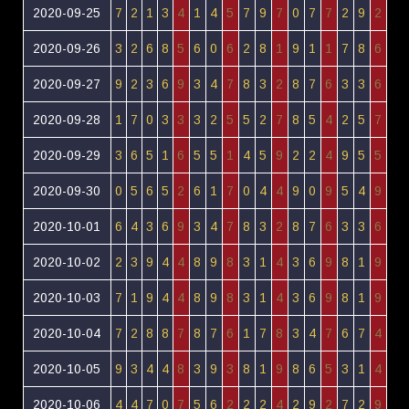
2020-09-25
7
2
1
3
4
1
4
5
7
9
7
0
7
7
2
9
2
2020-09-26
3
2
6
8
5
6
0
6
2
8
1
9
1
1
7
8
6
2020-09-27
9
2
3
6
9
3
4
7
8
3
2
8
7
6
3
3
6
2020-09-28
1
7
0
3
3
3
2
5
5
2
7
8
5
4
2
5
7
2020-09-29
3
6
5
1
6
5
5
1
4
5
9
2
2
4
9
5
5
2020-09-30
0
5
6
5
2
6
1
7
0
4
4
9
0
9
5
4
9
2020-10-01
6
4
3
6
9
3
4
7
8
3
2
8
7
6
3
3
6
2020-10-02
2
3
9
4
4
8
9
8
3
1
4
3
6
9
8
1
9
2020-10-03
7
1
9
4
4
8
9
8
3
1
4
3
6
9
8
1
9
2020-10-04
7
2
8
8
7
8
7
6
1
7
8
3
4
7
6
7
4
2020-10-05
9
3
4
4
8
3
9
3
8
1
9
8
6
5
3
1
4
2020-10-06
4
4
7
0
7
5
6
2
2
2
4
2
9
2
7
2
9