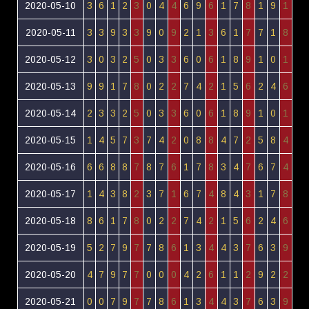
2020-05-10
3
6
1
2
3
0
4
4
6
9
6
1
7
8
1
9
1
2020-05-11
3
3
9
3
3
9
0
9
2
1
3
6
1
7
7
1
8
2020-05-12
3
0
3
2
5
0
3
3
6
0
6
1
8
9
1
0
1
2020-05-13
9
9
1
7
8
0
2
2
7
4
2
1
5
6
2
4
6
2020-05-14
2
3
3
2
5
0
3
3
6
0
6
1
8
9
1
0
1
2020-05-15
1
4
5
7
3
7
4
2
0
8
8
4
7
2
5
8
4
2020-05-16
6
6
8
8
7
8
7
6
1
7
8
3
4
7
6
7
4
2020-05-17
1
4
3
8
2
3
7
1
6
7
4
8
4
3
1
7
8
2020-05-18
8
6
1
7
8
0
2
2
7
4
2
1
5
6
2
4
6
2020-05-19
5
2
7
9
7
7
8
6
1
3
4
4
3
7
6
3
9
2020-05-20
4
7
9
7
7
0
0
0
4
2
6
1
1
2
9
2
2
2020-05-21
0
0
7
9
7
7
8
6
1
3
4
4
3
7
6
3
9