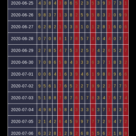
2020-06-25
4
3
8
4
3
8
6
5
2
3
5
3
9
3
7
3
1
2020-06-26
9
8
3
7
1
3
8
2
5
9
5
8
3
2
0
9
9
2020-06-27
6
2
8
2
1
5
3
8
1
0
1
2
8
1
6
0
6
2020-06-28
0
7
0
8
8
1
7
8
5
7
3
0
4
4
0
7
7
2020-06-29
2
7
8
5
4
7
5
3
2
5
7
4
2
6
5
2
7
2020-06-30
7
0
8
6
5
8
4
3
3
3
6
3
7
1
8
3
2
2020-07-01
0
0
6
4
1
6
3
9
4
6
1
9
8
8
9
6
6
2020-07-02
9
5
6
1
7
6
5
2
2
7
9
9
2
2
7
7
5
2020-07-03
5
1
8
8
7
8
7
6
1
7
8
3
4
7
6
7
4
2020-07-04
4
9
8
6
5
8
4
3
3
3
6
3
7
1
8
3
2
2020-07-05
2
1
4
2
6
4
5
9
9
7
7
7
2
9
4
7
2
2020-07-06
6
3
2
8
1
2
9
2
6
8
5
5
6
2
1
8
9