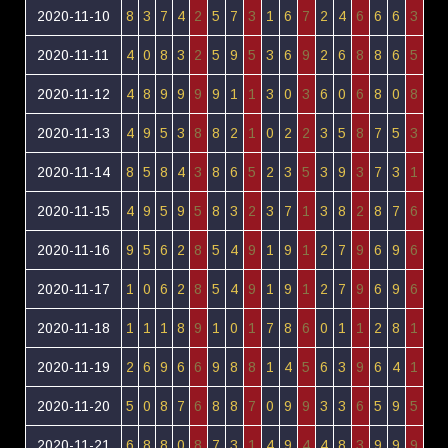
2020-11-10
8
3
7
4
2
5
7
3
1
6
7
2
4
6
6
6
3
2020-11-11
4
0
8
3
2
5
9
5
3
6
9
2
6
8
8
6
5
2020-11-12
4
8
9
9
9
9
1
1
3
0
3
6
0
6
8
0
8
2020-11-13
4
9
5
3
8
8
2
1
0
2
2
3
5
8
7
5
3
2020-11-14
8
5
8
4
3
8
6
5
2
3
5
3
9
3
7
3
1
2020-11-15
4
9
5
9
5
8
3
2
3
7
1
3
8
2
8
7
6
2020-11-16
9
5
6
2
8
5
4
9
1
9
1
2
7
9
6
9
6
2020-11-17
1
0
6
2
8
5
4
9
1
9
1
2
7
9
6
9
6
2020-11-18
1
1
1
8
9
1
0
1
7
8
6
0
1
1
2
8
1
2020-11-19
2
6
9
6
6
9
8
8
1
4
5
6
3
9
6
4
1
2020-11-20
5
0
8
7
6
8
8
7
0
9
9
3
3
6
5
9
5
2020-11-21
6
8
8
0
8
7
3
1
4
9
4
4
8
3
9
9
9