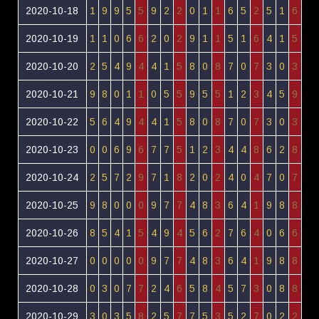
2020-10-18
1
9
9
5
5
9
2
2
0
1
1
6
5
2
5
1
6
2020-10-19
1
1
0
6
6
2
0
2
9
1
1
5
1
6
4
1
5
2020-10-20
2
5
4
9
4
4
1
5
8
0
8
7
0
7
3
0
3
2020-10-21
9
8
0
1
1
0
5
5
9
5
5
1
2
3
4
5
9
2020-10-22
5
6
4
9
4
4
1
5
8
0
8
7
0
7
3
0
3
2020-10-23
0
0
6
9
6
7
7
5
1
2
3
4
4
8
6
2
8
2020-10-24
2
5
7
2
9
7
1
8
2
0
2
4
0
4
7
0
7
2020-10-25
9
8
0
0
0
9
7
7
4
8
3
6
4
1
9
8
8
2020-10-26
8
5
4
1
5
4
9
4
5
6
2
7
6
4
0
6
6
2020-10-27
0
0
0
0
0
9
7
7
4
8
3
6
4
1
9
8
8
2020-10-28
0
3
0
7
7
2
4
6
5
8
4
5
7
3
0
8
8
2020-10-29
3
0
3
5
8
2
5
7
7
5
3
5
2
7
0
2
2