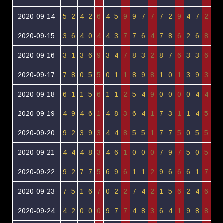
2020-09-14
5
2
4
2
6
4
5
9
9
7
7
7
2
9
4
7
2
2020-09-15
3
6
4
0
4
4
3
7
7
6
4
7
8
6
2
6
8
2020-09-16
3
1
3
6
9
3
4
7
8
3
2
8
7
6
3
3
6
2020-09-17
7
8
0
5
5
0
1
1
8
9
8
1
0
1
3
9
3
2020-09-18
6
1
1
5
6
1
1
2
5
4
9
0
0
0
0
4
4
2020-09-19
4
9
4
6
1
4
8
3
6
4
1
7
3
1
1
4
5
2020-09-20
9
2
3
9
3
4
4
8
5
5
1
7
7
5
0
5
5
2020-09-21
4
4
4
8
3
4
6
1
0
0
0
7
9
7
5
0
5
2020-09-22
9
2
7
7
5
6
9
6
1
1
2
9
6
6
6
1
7
2020-09-23
7
5
1
6
7
0
2
2
7
4
2
1
5
6
2
4
6
2020-09-24
4
2
0
0
0
9
7
7
4
8
3
6
4
1
9
8
8