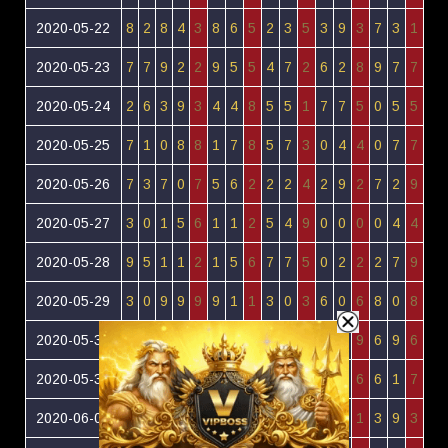
2020-05-22
8
2
8
4
3
8
6
5
2
3
5
3
9
3
7
3
1
2020-05-23
7
7
9
2
2
9
5
5
4
7
2
6
2
8
9
7
7
2020-05-24
2
6
3
9
3
4
4
8
5
5
1
7
7
5
0
5
5
2020-05-25
7
1
0
8
8
1
7
8
5
7
3
0
4
4
0
7
7
2020-05-26
7
3
7
0
7
5
6
2
2
2
4
2
9
2
7
2
9
2020-05-27
3
0
1
5
6
1
1
2
5
4
9
0
0
0
0
4
4
2020-05-28
9
5
1
1
2
1
5
6
7
7
5
0
2
2
2
7
9
2020-05-29
3
0
9
9
9
9
1
1
3
0
3
6
0
6
8
0
8
2020-05-30
8
3
6
2
8
5
4
9
1
9
1
2
7
9
6
9
6
2020-05-31
2
4
7
7
5
6
9
6
1
1
2
9
6
6
6
1
7
2020-06-01
9
0
0
5
5
0
1
1
8
9
8
1
0
1
3
9
3