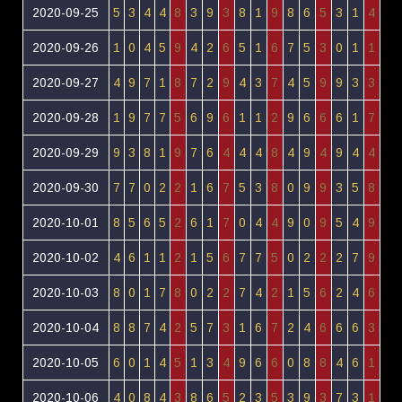
2020-09-25
5
3
4
4
8
3
9
3
8
1
9
8
6
5
3
1
4
2020-09-26
1
0
4
5
9
4
2
6
5
1
6
7
5
3
0
1
1
2020-09-27
4
9
7
1
8
7
2
9
4
3
7
4
5
9
9
3
3
2020-09-28
1
9
7
7
5
6
9
6
1
1
2
9
6
6
6
1
7
2020-09-29
9
3
8
1
9
7
6
4
4
4
8
4
9
4
9
4
4
2020-09-30
7
7
0
2
2
1
6
7
5
3
8
0
9
9
3
5
8
2020-10-01
8
5
6
5
2
6
1
7
0
4
4
9
0
9
5
4
9
2020-10-02
4
6
1
1
2
1
5
6
7
7
5
0
2
2
2
7
9
2020-10-03
8
0
1
7
8
0
2
2
7
4
2
1
5
6
2
4
6
2020-10-04
8
8
7
4
2
5
7
3
1
6
7
2
4
6
6
6
3
2020-10-05
6
0
1
4
5
1
3
4
9
6
6
0
8
8
4
6
1
2020-10-06
4
0
8
4
3
8
6
5
2
3
5
3
9
3
7
3
1