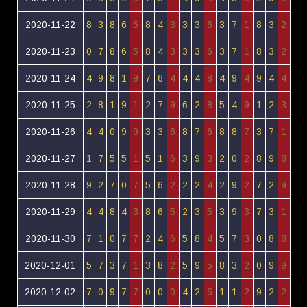
2020-11-22
8
3
8
6
5
8
4
3
3
3
6
3
7
1
8
3
2
2020-11-23
0
7
8
6
5
8
4
3
3
3
6
3
7
1
8
3
2
2020-11-24
4
9
8
1
9
7
6
4
4
4
8
4
9
4
9
4
4
2020-11-25
2
8
1
9
1
2
7
9
6
2
8
5
4
9
1
2
3
2020-11-26
4
4
0
9
9
3
3
6
8
7
6
8
8
7
3
7
1
2020-11-27
1
7
5
5
1
5
1
6
3
9
3
2
0
2
8
9
8
2020-11-28
9
2
7
0
7
5
6
2
2
2
4
2
9
2
7
2
9
2020-11-29
4
4
8
4
3
8
6
5
2
3
5
3
9
3
7
3
1
2020-11-30
7
1
0
7
7
2
4
6
5
8
4
5
7
3
0
8
8
2020-12-01
5
7
3
7
1
3
8
2
5
9
5
8
3
2
0
9
9
2020-12-02
7
0
9
7
7
0
0
0
4
2
6
1
1
2
9
2
2