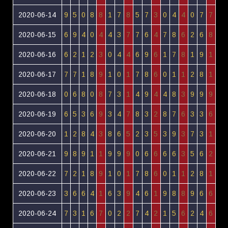
2020-06-14
9
5
0
8
8
1
7
8
5
7
3
0
4
4
0
7
7
2020-06-15
6
9
4
0
4
4
3
7
7
6
4
7
8
6
2
6
8
2020-06-16
6
2
1
2
3
0
4
4
6
9
6
1
7
8
1
9
1
2020-06-17
7
7
1
8
9
1
0
1
7
8
6
0
1
1
2
8
1
2020-06-18
0
6
8
0
8
7
3
1
4
9
4
4
8
3
9
9
9
2020-06-19
6
5
3
6
9
3
4
7
8
3
2
8
7
6
3
3
6
2020-06-20
1
2
8
4
3
8
6
5
2
3
5
3
9
3
7
3
1
2020-06-21
9
8
9
1
1
9
9
9
0
6
6
6
6
3
5
6
2
2020-06-22
7
2
1
8
9
1
0
1
7
8
6
0
1
1
2
8
1
2020-06-23
3
6
6
4
1
6
3
9
4
6
1
9
8
8
9
6
6
2020-06-24
7
3
1
6
7
0
2
2
7
4
2
1
5
6
2
4
6