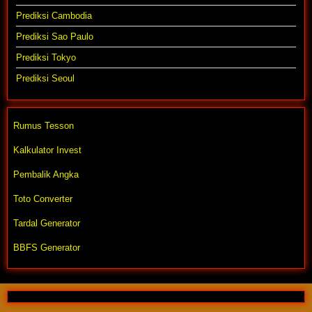
Prediksi Cambodia
Prediksi Sao Paulo
Prediksi Tokyo
Prediksi Seoul
Rumus Tesson
Kalkulator Invest
Pembalik Angka
Toto Converter
Tardal Generator
BBFS Generator