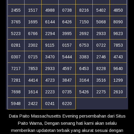
2455
1517
4988
0738
8216
5402
4850
3765
1695
6144
6426
7150
5068
8090
5223
6766
2294
3995
2692
2933
9623
0281
2302
9115
0157
6753
0722
7853
0307
0715
3470
5444
3383
2746
4743
7217
7853
2933
4597
6453
8228
9640
7281
4414
4723
3847
3164
3516
1299
7698
1614
2223
0735
5426
2275
2610
5948
2422
0241
6220
Data Paito Massachusetts Evening persembahan dari Situs
Paito Warna, Dengan senang hati kami akan selalu
memberikan updatetan terbaik yang akurat sesuai dengan