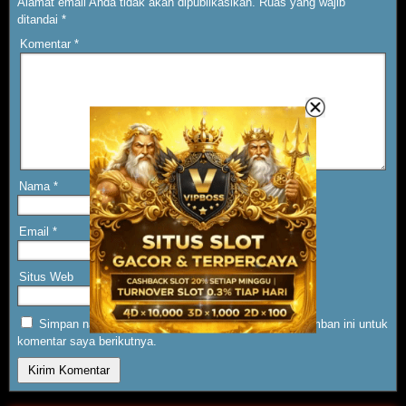
Alamat email Anda tidak akan dipublikasikan.
Ruas yang wajib
ditandai
*
Komentar
*
Nama
*
Email
*
Situs Web
Simpan nama, email, dan situs web saya pada peramban ini untuk
komentar saya berikutnya.