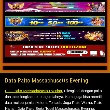
Data Paito Massachusetts Evening
Data Paito Massachusetts Evening
, Dilengkapi dengan paito
dan tabel lengkap beserta jumlahnya. Kamu juga bisa memilih
data melalui jumlah kolom. Tersedia Juga Paito Warna, Paito
Harian, Data Paito Serta Togel Massachusetts Evening.