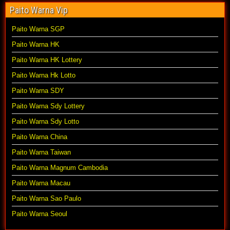
Paito Warna Vip
Paito Warna SGP
Paito Warna HK
Paito Warna HK Lottery
Paito Warna Hk Lotto
Paito Warna SDY
Paito Warna Sdy Lottery
Paito Warna Sdy Lotto
Paito Warna China
Paito Warna Taiwan
Paito Warna Magnum Cambodia
Paito Warna Macau
Paito Warna Sao Paulo
Paito Warna Seoul