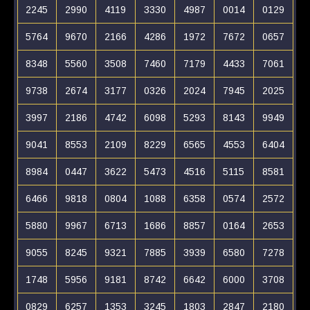
2245
2990
4119
3330
4987
0014
0129
5764
9670
2166
4286
1972
7672
0657
8348
5560
3508
7460
7179
4433
7061
9738
2674
3177
0326
2024
7945
2025
3997
2186
4742
6098
5293
8143
9949
9041
8553
2109
8229
6565
4553
6404
8984
0447
3622
5473
4516
5115
8581
6466
9818
0804
1088
6358
0574
2572
5880
9967
6713
1686
8857
0164
2653
9055
8245
9321
7885
3939
6580
7278
1748
5956
9181
8742
6642
6000
3708
0829
6257
1353
3245
1803
2847
2180