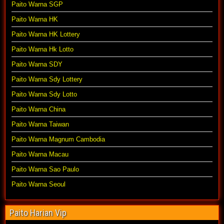
Paito Warna SGP
Paito Warna HK
Paito Warna HK Lottery
Paito Warna Hk Lotto
Paito Warna SDY
Paito Warna Sdy Lottery
Paito Warna Sdy Lotto
Paito Warna China
Paito Warna Taiwan
Paito Warna Magnum Cambodia
Paito Warna Macau
Paito Warna Sao Paulo
Paito Warna Seoul
Paito Harian Vip