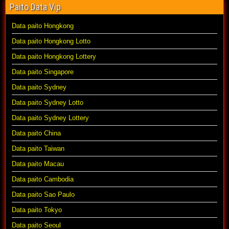
Paito Data Vip
Data paito Hongkong
Data paito Hongkong Lotto
Data paito Hongkong Lottery
Data paito Singapore
Data paito Sydney
Data paito Sydney Lotto
Data paito Sydney Lottery
Data paito China
Data paito Taiwan
Data paito Macau
Data paito Cambodia
Data paito Sao Paulo
Data paito Tokyo
Data paito Seoul