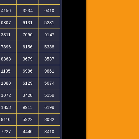
4156
3234
0410
0807
9131
5231
3311
7090
9147
7396
6156
5338
8868
3679
8587
1135
6986
9861
1080
6129
5674
1072
3428
5159
1453
9911
6199
8110
5922
3082
7227
4440
3410