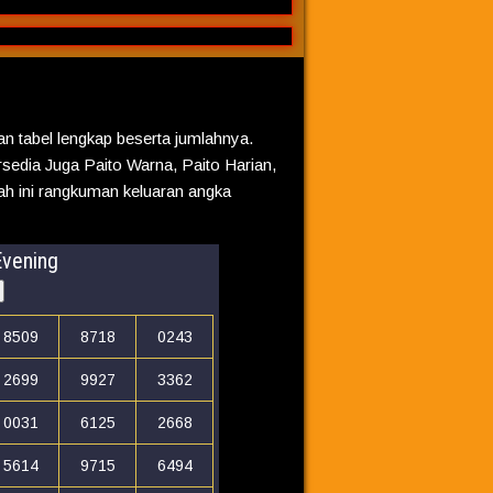
an tabel lengkap beserta jumlahnya.
rsedia Juga Paito Warna, Paito Harian,
wah ini rangkuman keluaran angka
Evening
8509
8718
0243
2699
9927
3362
0031
6125
2668
5614
9715
6494