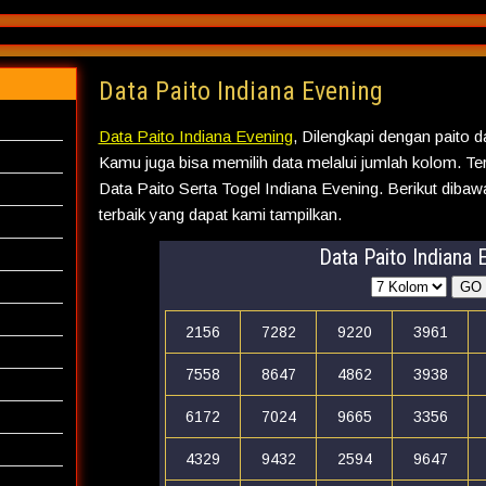
Data Paito Indiana Evening
Data Paito Indiana Evening
, Dilengkapi dengan paito d
Kamu juga bisa memilih data melalui jumlah kolom. Te
Data Paito Serta Togel Indiana Evening. Berikut diba
terbaik yang dapat kami tampilkan.
Data Paito Indiana 
GO
2156
7282
9220
3961
7558
8647
4862
3938
6172
7024
9665
3356
4329
9432
2594
9647