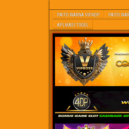
PAITO WARNA VIP4DP
PAITO WA
APLIKASI TOGEL