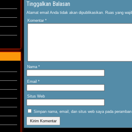
Tinggalkan Balasan
Alamat email Anda tidak akan dipublikasikan.
Ruas yang waji
Komentar
*
Nama
*
Email
*
Situs Web
Simpan nama, email, dan situs web saya pada peramban i