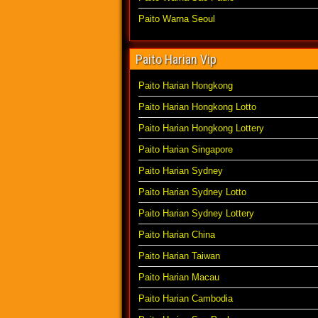
Paito Warna Seoul
Paito Harian Vip
Paito Harian Hongkong
Paito Harian Hongkong Lotto
Paito Harian Hongkong Lottery
Paito Harian Singapore
Paito Harian Sydney
Paito Harian Sydney Lotto
Paito Harian Sydney Lottery
Paito Harian China
Paito Harian Taiwan
Paito Harian Macau
Paito Harian Cambodia