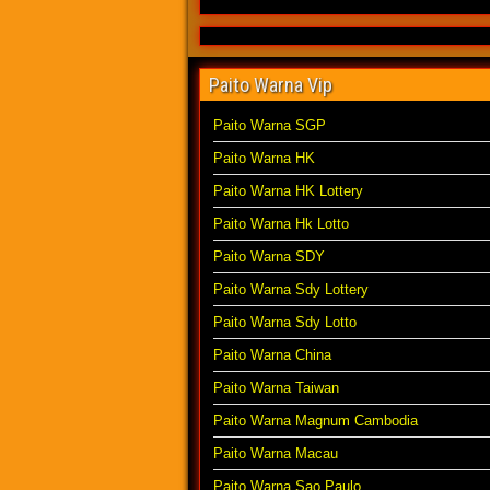
Paito Warna Vip
Paito Warna SGP
Paito Warna HK
Paito Warna HK Lottery
Paito Warna Hk Lotto
Paito Warna SDY
Paito Warna Sdy Lottery
Paito Warna Sdy Lotto
Paito Warna China
Paito Warna Taiwan
Paito Warna Magnum Cambodia
Paito Warna Macau
Paito Warna Sao Paulo