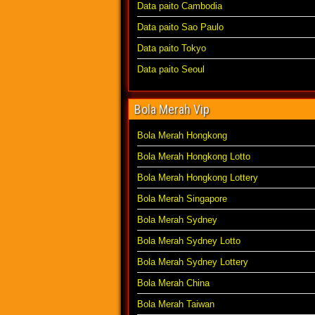
Data paito Cambodia
Data paito Sao Paulo
Data paito Tokyo
Data paito Seoul
Bola Merah Vip
Bola Merah Hongkong
Bola Merah Hongkong Lotto
Bola Merah Hongkong Lottery
Bola Merah Singapore
Bola Merah Sydney
Bola Merah Sydney Lotto
Bola Merah Sydney Lottery
Bola Merah China
Bola Merah Taiwan