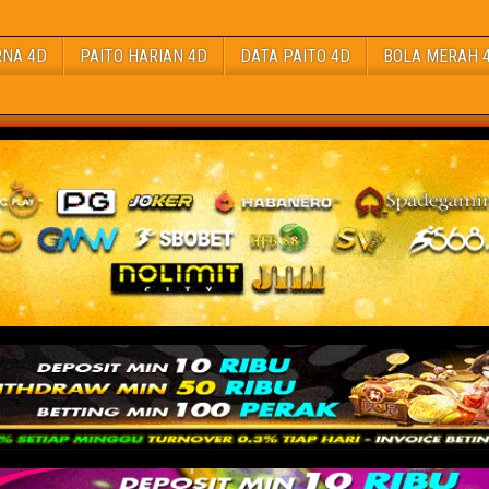
RNA 4D
PAITO HARIAN 4D
DATA PAITO 4D
BOLA MERAH 