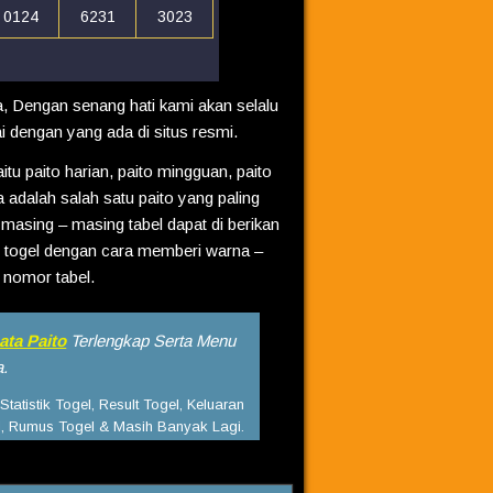
0124
6231
3023
, Dengan senang hati kami akan selalu
 dengan yang ada di situs resmi.
itu paito harian, paito mingguan, paito
 adalah salah satu paito yang paling
 masing – masing tabel dapat di berikan
n togel dengan cara memberi warna –
 nomor tabel.
ata Paito
Terlengkap Serta Menu
.
tatistik Togel, Result Togel, Keluaran
el, Rumus Togel & Masih Banyak Lagi.