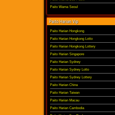
Paito Warna Seoul
Paito Harian Vip
Paito Harian Hongkong
Paito Harian Hongkong Lotto
Paito Harian Hongkong Lottery
Paito Harian Singapore
Paito Harian Sydney
Paito Harian Sydney Lotto
Paito Harian Sydney Lottery
Paito Harian China
Paito Harian Taiwan
Paito Harian Macau
Paito Harian Cambodia