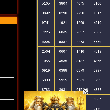
5105
3804
4045
8106
3042
8298
7758
1814
9741
1921
1269
4610
7225
6045
2097
7807
5008
5887
2283
3386
2564
0607
1416
4619
1055
4535
8137
4365
6919
0388
6879
0997
5933
5915
4963
5795
8783
3931
6151
4377
1475
4812
1861
4064
4093
8782
6873
2179