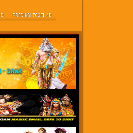
4D
PREDIKSI TOGEL 4D