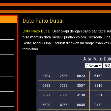
Data Paito Dubai
Data Paito Dubai
, Dilengkapi dengan paito dan tabel 
bisa memilih data melalui jumlah kolom. Tersedia Juga
Serta Togel Dubai. Berikut dibawah ini rangkuman kelu
tampilkan.
Data Paito Dub
GO
9704
2586
8023
5162
0283
7633
3557
8316
9627
7381
4130
0691
6820
4956
8845
0472