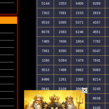
5144
2353
9406
9289
7302
7081
2233
2819
9510
3365
5371
4167
8078
2383
6246
4551
7465
7606
1804
7782
7961
9390
9659
5047
1180
5284
7479
7841
9513
7498
0962
5083
8486
1261
2395
8214
0641
5109
3905
3243
0823
4525
6884
8638
2306
9782
1624
9100