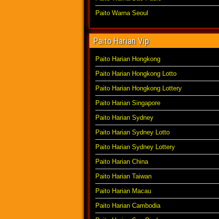
Paito Warna Seoul
Paito Harian Vip
Paito Harian Hongkong
Paito Harian Hongkong Lotto
Paito Harian Hongkong Lottery
Paito Harian Singapore
Paito Harian Sydney
Paito Harian Sydney Lotto
Paito Harian Sydney Lottery
Paito Harian China
Paito Harian Taiwan
Paito Harian Macau
Paito Harian Cambodia