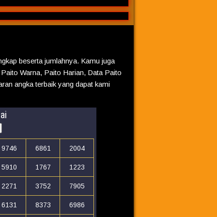
lengkap beserta jumlahnya. Kamu juga
 Paito Warna, Paito Harian, Data Paito
aran angka terbaik yang dapat kami
ai
9746
6861
2004
5910
1767
1223
2271
3752
7905
6131
8373
6986