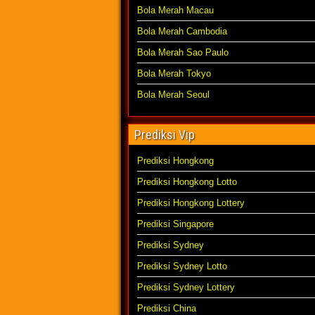
Bola Merah Macau
Bola Merah Cambodia
Bola Merah Sao Paulo
Bola Merah Tokyo
Bola Merah Seoul
Prediksi Vip
Prediksi Hongkong
Prediksi Hongkong Lotto
Prediksi Hongkong Lottery
Prediksi Singapore
Prediksi Sydney
Prediksi Sydney Lotto
Prediksi Sydney Lottery
Prediksi China