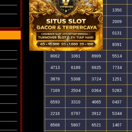
9762
0342
6304
1350
0452
7537
6805
2009
5741
8618
5948
0131
0226
9565
4815
8391
8062
1061
8909
5514
4713
6189
6925
7734
3879
5308
3724
1251
7169
2504
0364
5283
6593
3310
4065
0437
2216
0797
3912
5344
8568
5807
6521
1407