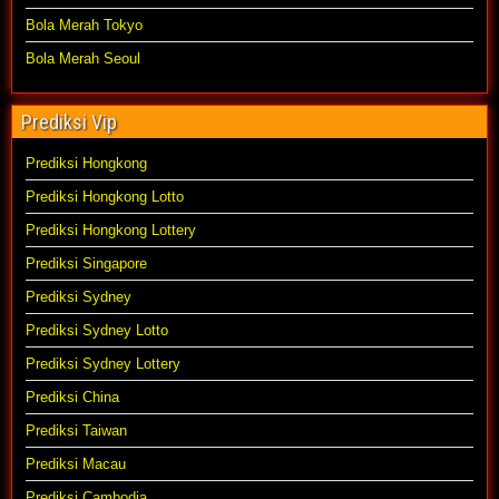
Bola Merah Tokyo
Bola Merah Seoul
Prediksi Vip
Prediksi Hongkong
Prediksi Hongkong Lotto
Prediksi Hongkong Lottery
Prediksi Singapore
Prediksi Sydney
Prediksi Sydney Lotto
Prediksi Sydney Lottery
Prediksi China
Prediksi Taiwan
Prediksi Macau
Prediksi Cambodia