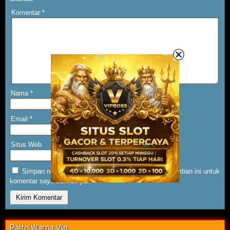
Komentar
*
Nama
*
Email
*
Situs Web
Simpan nama, email, dan situs web saya pada peramban ini untuk
komentar saya berikutnya.
Paito Warna Vip